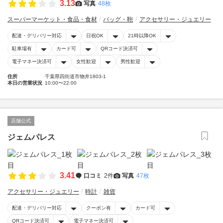
3.13
写真
48枚
スーパーマーケット・食品・食材
バッグ・鞄
アクセサリー・ジュエリー
配達・デリバリー対応
日祝OK
21時以降OK
駐車場有
カード可
QRコード決済可
電子マネー決済可
女性歓迎
男性歓迎
住所
千葉県四街道市物井1803-1
本日の営業状況
10:00〜22:00
店舗公式
ジェムパレス
3.41
口コミ
2件
写真
47枚
アクセサリー・ジュエリー
時計
雑貨
配達・デリバリー対応
クーポン有
カード可
QRコード決済可
電子マネー決済可