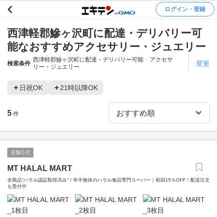
ログイン・登録
西津軽郡鰺ヶ沢町に配達・デリバリー可
能なおすすめアクセサリー・ジュエリー
西津軽郡鰺ヶ沢町に配達・デリバリー可能
アクセサ
変更
検索条件
リー・ジュエリー
日祝OK
21時以降OK
5
件
店舗公式
MT HALAL MART
全商品“ハラル認証取得済み”！年中無休のハラル食品専門スーパー｜初回15％OFF！配送注文
も受付中