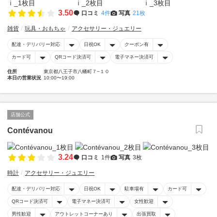
3.50
口コミ
4件
写真
21枚
雑貨
玩具・おもちゃ
アクセサリー・ジュエリー
配達・デリバリー対応
日祝OK
クーポン有
カード可
QRコード決済可
電子マネー決済可
住所
東京都八王子市八幡町７−１０
本日の営業状況
10:00〜19:00
店舗公式
Contévanou
3.24
口コミ
1件
写真
3枚
時計
アクセサリー・ジュエリー
配達・デリバリー対応
日祝OK
駐車場有
カード可
QRコード決済可
電子マネー決済可
女性歓迎
男性歓迎
アウトレットコーナーあり
出張買取