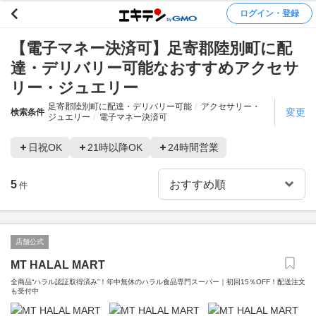
ログイン・登録
【電子マネー決済可】足寄郡陸別町に配
達・デリバリー可能なおすすめアクセサ
リー・ジュエリー
足寄郡陸別町に配達・デリバリー可能
アクセサリー・
変更
検索条件
ジュエリー
電子マネー決済可
日祝OK
21時以降OK
24時間営業
5
件
店舗公式
MT HALAL MART
全商品“ハラル認証取得済み”！年中無休のハラル食品専門スーパー｜初回15％OFF！配送注文
も受付中