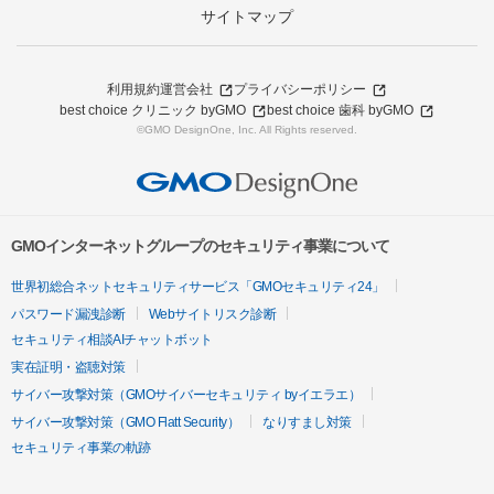
サイトマップ
利用規約
運営会社
プライバシーポリシー
best choice クリニック byGMO
best choice 歯科 byGMO
©GMO DesignOne, Inc. All Rights reserved.
GMOインターネットグループのセキュリティ事業について
世界初総合ネットセキュリティサービス「GMOセキュリティ24」
パスワード漏洩診断
Webサイトリスク診断
セキュリティ相談AIチャットボット
実在証明・盗聴対策
サイバー攻撃対策（GMOサイバーセキュリティ byイエラエ）
サイバー攻撃対策（GMO Flatt Security）
なりすまし対策
セキュリティ事業の軌跡