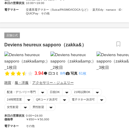
本日の営業状況
10:00〜19:00
電子マネー
交通系電子マネー（Suica/PASMO/ICOCA など）
楽天Edy
nanaco
iD
QUICPay
その他
店舗公式
Deviens heureux sapporo（zakka&）
3.94
口コミ
8件
写真
61枚
雑貨
服・洋服
アクセサリー・ジュエリー
配達・デリバリー専門
日祝OK
21時以降OK
24時間営業
QRコード決済可
電子マネー決済可
女性歓迎
男性歓迎
本日の営業状況
0:00〜24:00
価格帯
￥850〜￥50,000
電子マネー
その他