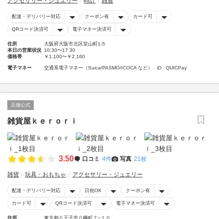
アクセサリー・ジュエリー
時計
雑貨
配達・デリバリー対応
クーポン有
カード可
QRコード決済可
電子マネー決済可
住所
大阪府大阪市北区堂山町1-5
本日の営業状況
10:30〜17:30
価格帯
￥1,100〜￥2,160
電子マネー
交通系電子マネー（Suica/PASMO/ICOCA など）
iD
QUICPay
店舗公式
雑貨屋ｋｅｒｏｒｉ
3.50
口コミ
4件
写真
21枚
雑貨
玩具・おもちゃ
アクセサリー・ジュエリー
配達・デリバリー対応
日祝OK
クーポン有
カード可
QRコード決済可
電子マネー決済可
住所
東京都八王子市八幡町７−１０