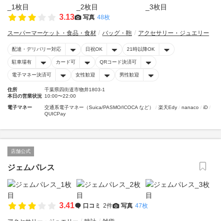
3.13
写真
48枚
スーパーマーケット・食品・食材
バッグ・鞄
アクセサリー・ジュエリー
配達・デリバリー対応
日祝OK
21時以降OK
駐車場有
カード可
QRコード決済可
電子マネー決済可
女性歓迎
男性歓迎
住所
千葉県四街道市物井1803-1
本日の営業状況
10:00〜22:00
電子マネー
交通系電子マネー（Suica/PASMO/ICOCA など）
楽天Edy
nanaco
iD
QUICPay
店舗公式
ジェムパレス
3.41
口コミ
2件
写真
47枚