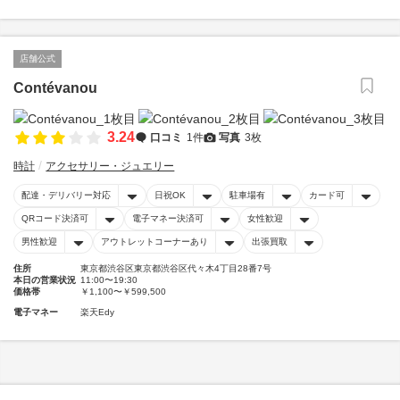
店舗公式
Contévanou
3.24
口コミ
1件
写真
3枚
時計
アクセサリー・ジュエリー
配達・デリバリー対応
日祝OK
駐車場有
カード可
QRコード決済可
電子マネー決済可
女性歓迎
男性歓迎
アウトレットコーナーあり
出張買取
住所
東京都渋谷区東京都渋谷区代々木4丁目28番7号
本日の営業状況
11:00〜19:30
価格帯
￥1,100〜￥599,500
電子マネー
楽天Edy