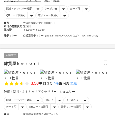
アクセサリー・ジュエリー
時計
雑貨
配達・デリバリー対応
クーポン有
カード可
QRコード決済可
電子マネー決済可
住所
大阪府大阪市北区堂山町1-5
本日の営業状況
定休日
価格帯
￥1,100〜￥2,160
電子マネー
交通系電子マネー（Suica/PASMO/ICOCA など）
iD
QUICPay
店舗公式
雑貨屋ｋｅｒｏｒｉ
3.50
口コミ
4件
写真
21枚
雑貨
玩具・おもちゃ
アクセサリー・ジュエリー
配達・デリバリー対応
日祝OK
クーポン有
カード可
QRコード決済可
電子マネー決済可
住所
東京都八王子市八幡町７−１０