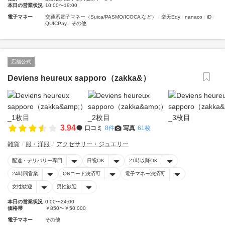
本日の営業状況
10:00〜19:00
電子マネー
交通系電子マネー（Suica/PASMO/ICOCA など）
楽天Edy
nanaco
iD
QUICPay
その他
店舗公式
Deviens heureux sapporo（zakka&）
3.94
口コミ
8件
写真
61枚
雑貨
服・洋服
アクセサリー・ジュエリー
配達・デリバリー専門
日祝OK
21時以降OK
24時間営業
QRコード決済可
電子マネー決済可
女性歓迎
男性歓迎
本日の営業状況
0:00〜24:00
価格帯
￥850〜￥50,000
電子マネー
その他