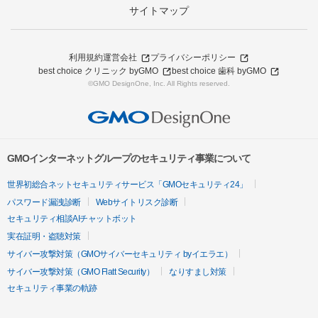
サイトマップ
利用規約
運営会社
プライバシーポリシー
best choice クリニック byGMO
best choice 歯科 byGMO
©GMO DesignOne, Inc. All Rights reserved.
GMOインターネットグループのセキュリティ事業について
世界初総合ネットセキュリティサービス「GMOセキュリティ24」
パスワード漏洩診断
Webサイトリスク診断
セキュリティ相談AIチャットボット
実在証明・盗聴対策
サイバー攻撃対策（GMOサイバーセキュリティ byイエラエ）
サイバー攻撃対策（GMO Flatt Security）
なりすまし対策
セキュリティ事業の軌跡