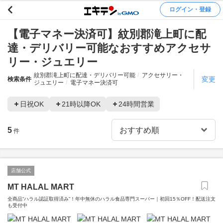
ログイン・登録
【電子マネー決済可】紋別郡滝上町に配
達・デリバリー可能なおすすめアクセサ
リー・ジュエリー
紋別郡滝上町に配達・デリバリー可能
アクセサリー・
変更
検索条件
ジュエリー
電子マネー決済可
日祝OK
21時以降OK
24時間営業
5
件
店舗公式
MT HALAL MART
全商品“ハラル認証取得済み”！年中無休のハラル食品専門スーパー｜初回15％OFF！配送注文
も受付中