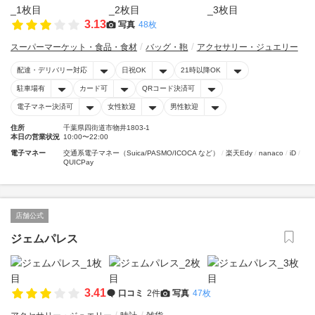
3.13
写真
48枚
スーパーマーケット・食品・食材
バッグ・鞄
アクセサリー・ジュエリー
配達・デリバリー対応
日祝OK
21時以降OK
駐車場有
カード可
QRコード決済可
電子マネー決済可
女性歓迎
男性歓迎
住所
千葉県四街道市物井1803-1
本日の営業状況
10:00〜22:00
電子マネー
交通系電子マネー（Suica/PASMO/ICOCA など）
楽天Edy
nanaco
iD
QUICPay
店舗公式
ジェムパレス
3.41
口コミ
2件
写真
47枚