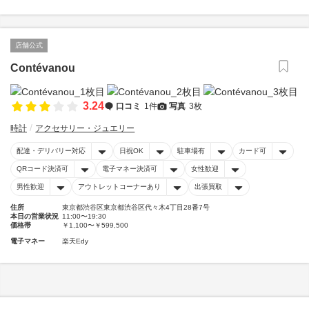
店舗公式
Contévanou
3.24
口コミ
1件
写真
3枚
時計
アクセサリー・ジュエリー
配達・デリバリー対応
日祝OK
駐車場有
カード可
QRコード決済可
電子マネー決済可
女性歓迎
男性歓迎
アウトレットコーナーあり
出張買取
住所
東京都渋谷区東京都渋谷区代々木4丁目28番7号
本日の営業状況
11:00〜19:30
価格帯
￥1,100〜￥599,500
電子マネー
楽天Edy