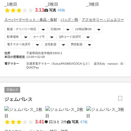
3.13
写真
48枚
スーパーマーケット・食品・食材
バッグ・鞄
アクセサリー・ジュエリー
配達・デリバリー対応
日祝OK
21時以降OK
駐車場有
カード可
QRコード決済可
電子マネー決済可
女性歓迎
男性歓迎
住所
千葉県四街道市物井1803-1
本日の営業状況
13:00〜22:00
電子マネー
交通系電子マネー（Suica/PASMO/ICOCA など）
楽天Edy
nanaco
iD
QUICPay
店舗公式
ジェムパレス
3.41
口コミ
2件
写真
47枚