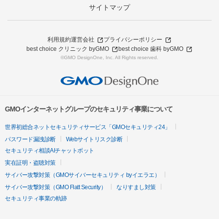
サイトマップ
利用規約
運営会社
プライバシーポリシー
best choice クリニック byGMO
best choice 歯科 byGMO
©GMO DesignOne, Inc. All Rights reserved.
GMOインターネットグループのセキュリティ事業について
世界初総合ネットセキュリティサービス「GMOセキュリティ24」
パスワード漏洩診断
Webサイトリスク診断
セキュリティ相談AIチャットボット
実在証明・盗聴対策
サイバー攻撃対策（GMOサイバーセキュリティ byイエラエ）
サイバー攻撃対策（GMO Flatt Security）
なりすまし対策
セキュリティ事業の軌跡