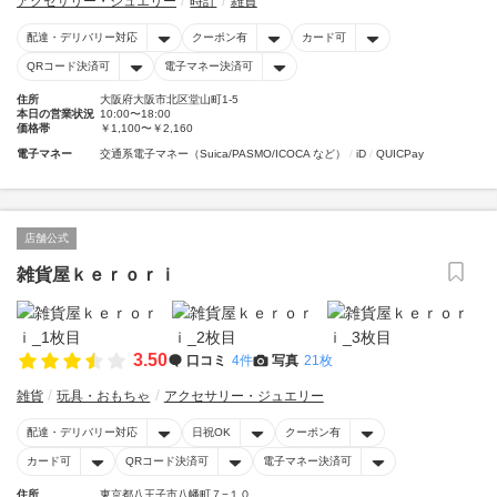
アクセサリー・ジュエリー
時計
雑貨
配達・デリバリー対応
クーポン有
カード可
QRコード決済可
電子マネー決済可
住所
大阪府大阪市北区堂山町1-5
本日の営業状況
10:00〜18:00
価格帯
￥1,100〜￥2,160
電子マネー
交通系電子マネー（Suica/PASMO/ICOCA など）
iD
QUICPay
店舗公式
雑貨屋ｋｅｒｏｒｉ
3.50
口コミ
4件
写真
21枚
雑貨
玩具・おもちゃ
アクセサリー・ジュエリー
配達・デリバリー対応
日祝OK
クーポン有
カード可
QRコード決済可
電子マネー決済可
住所
東京都八王子市八幡町７−１０