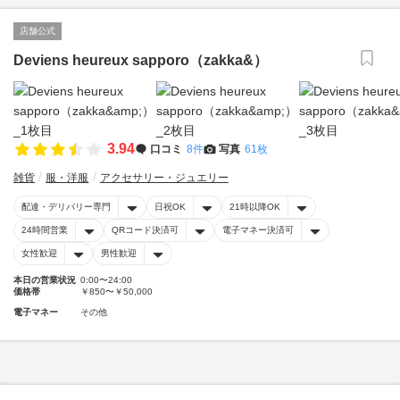
店舗公式
Deviens heureux sapporo（zakka&）
3.94
口コミ
8件
写真
61枚
雑貨
服・洋服
アクセサリー・ジュエリー
配達・デリバリー専門
日祝OK
21時以降OK
24時間営業
QRコード決済可
電子マネー決済可
女性歓迎
男性歓迎
本日の営業状況
0:00〜24:00
価格帯
￥850〜￥50,000
電子マネー
その他