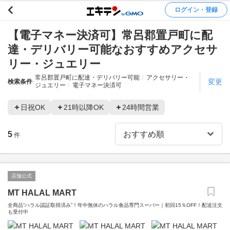
ログイン・登録
【電子マネー決済可】常呂郡置戸町に配
達・デリバリー可能なおすすめアクセサ
リー・ジュエリー
常呂郡置戸町に配達・デリバリー可能
アクセサリー・
変更
検索条件
ジュエリー
電子マネー決済可
日祝OK
21時以降OK
24時間営業
5
件
店舗公式
MT HALAL MART
全商品“ハラル認証取得済み”！年中無休のハラル食品専門スーパー｜初回15％OFF！配送注文
も受付中