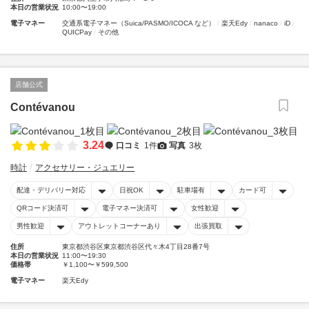
本日の営業状況
10:00〜19:00
電子マネー
交通系電子マネー（Suica/PASMO/ICOCA など）
楽天Edy
nanaco
iD
QUICPay
その他
店舗公式
Contévanou
3.24
口コミ
1件
写真
3枚
時計
アクセサリー・ジュエリー
配達・デリバリー対応
日祝OK
駐車場有
カード可
QRコード決済可
電子マネー決済可
女性歓迎
男性歓迎
アウトレットコーナーあり
出張買取
住所
東京都渋谷区東京都渋谷区代々木4丁目28番7号
本日の営業状況
11:00〜19:30
価格帯
￥1,100〜￥599,500
電子マネー
楽天Edy