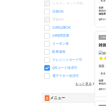
配達
エキテン ネット予約
住所
本日の
日祝OK
価格帯
早朝OK
QRコ
21時以降OK
24時間営業
店舗
クーポン有
雑
駐車場有
クレジットカード可
雑貨
QRコード決済可
配達
電子マネー決済可
住所
もっと見る
本日の
QRコ
メニュー