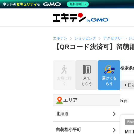
無料診断
エキテン
ショッピング
アクセサリー・ジ
【QRコード決済可】留萌
検索条
お店に行
来て
届けても
く
もらう
らう
日
エリア
5
件
北海道
店舗
留萌郡小平町
MT 