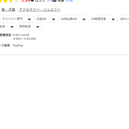
3.94
口コミ
8件
写真
61枚
服・洋服
アクセサリー・ジュエリー
・デリバリー専門
日祝OK
21時以降OK
24時間営業
QRコ
歓迎
男性歓迎
営業状況
0:00〜24:00
￥850〜￥50,000
ード決済
PayPay