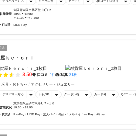
・デリバリー対応
クーポン有
カード可
QRコード決済可
大阪府大阪市北区堂山町1-5
営業状況
10:00〜18:00
￥1,100〜￥2,160
ード決済
LINE Pay
公式
貨屋ｋｅｒｏｒｉ
3.50
口コミ
4件
写真
21枚
玩具・おもちゃ
アクセサリー・ジュエリー
・デリバリー対応
日祝OK
クーポン有
カード可
QRコード
東京都八王子市八幡町７−１０
営業状況
10:00〜19:00
ード決済
PayPay
LINE Pay
楽天ペイ
d払い
メルペイ
au Pay
Alipay