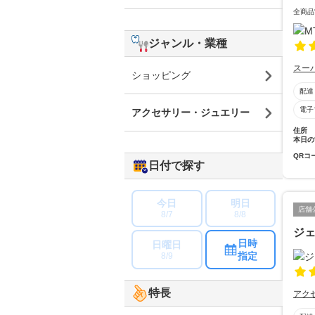
全商品
ジャンル・業種
スー
ショッピング
配達
電子
アクセサリー・ジュエリー
住所
本日の
QRコ
日付で探す
今日
明日
店舗
8/7
8/8
ジ
日時
日曜日
指定
8/9
特長
アク