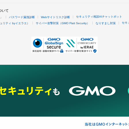
ついて
セキュリティ相談AIチャットボット
4」
パスワード漏洩診断
Webサイトリスク診断
セキ
ュリティ byイエラエ）
サイバー攻撃対策（GMO Flatt Security）
なりすまし対策