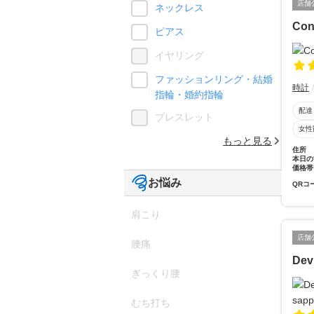
店舗
ネックレス
Con
ピアス
イヤリング
ファッションリング・結婚
時計
指輪・婚約指輪
配達
ブレスレット
女性
もっと見る
住所
本日の
価格帯
お悩み
QRコ
肩こり
店舗
腰痛
Dev
ぎっくり腰
むち打ち