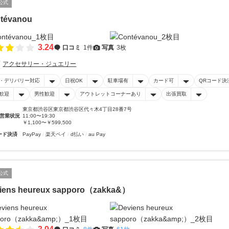
公式
tévanou
3.24
口コミ
1件
写真
3枚
アクセサリー・ジュエリー
・デリバリー対応
日祝OK
駐車場有
カード可
QRコード決
歓迎
男性歓迎
アウトレットコーナーあり
出張買取
東京都渋谷区東京都渋谷区代々木4丁目28番7号
営業状況
11:00〜19:30
￥1,100〜￥599,500
ード決済
PayPay
楽天ペイ
d払い
au Pay
公式
iens heureux sapporo（zakka&）