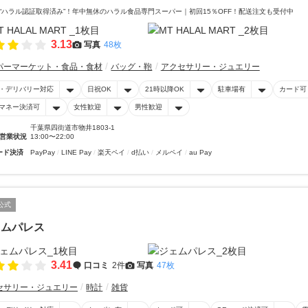
“ハラル認証取得済み”！年中無休のハラル食品専門スーパー｜初回15％OFF！配送注文も受付中
3.13
写真
48枚
パーマーケット・食品・食材
バッグ・鞄
アクセサリー・ジュエリー
・デリバリー対応
日祝OK
21時以降OK
駐車場有
カード可
マネー決済可
女性歓迎
男性歓迎
千葉県四街道市物井1803-1
営業状況
13:00〜22:00
ード決済
PayPay
LINE Pay
楽天ペイ
d払い
メルペイ
au Pay
公式
ェムパレス
3.41
口コミ
2件
写真
47枚
セサリー・ジュエリー
時計
雑貨