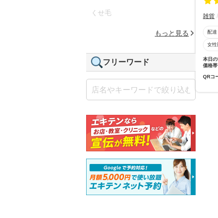
くせ毛
雑貨
配達
もっと見る
女性
本日の
フリーワード
価格帯
QRコ