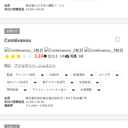
住所
東京都八王子市八幡町７−１０
本日の営業状況
10:00〜19:00
店舗公式
Contévanou
3.24
口コミ
1件
写真
3枚
時計
アクセサリー・ジュエリー
配達・デリバリー対応
日祝OK
駐車場有
カード可
QRコード決済可
電子マネー決済可
女性歓迎
男性歓迎
アウトレットコーナーあり
出張買取
住所
東京都渋谷区東京都渋谷区代々木4丁目28番7号
本日の営業状況
11:00〜19:30
価格帯
￥1,100〜￥599,500
店舗公式