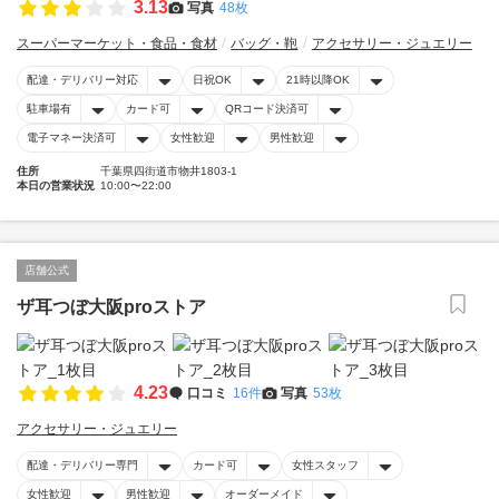
3.13
写真
48枚
スーパーマーケット・食品・食材
バッグ・鞄
アクセサリー・ジュエリー
配達・デリバリー対応
日祝OK
21時以降OK
駐車場有
カード可
QRコード決済可
電子マネー決済可
女性歓迎
男性歓迎
住所
千葉県四街道市物井1803-1
本日の営業状況
10:00〜22:00
店舗公式
ザ耳つぼ大阪proストア
4.23
口コミ
16件
写真
53枚
アクセサリー・ジュエリー
配達・デリバリー専門
カード可
女性スタッフ
女性歓迎
男性歓迎
オーダーメイド