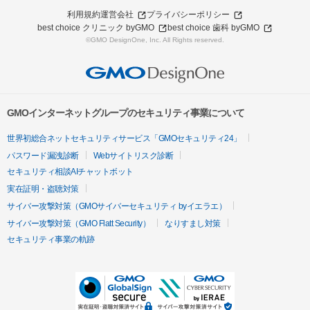
利用規約
運営会社
プライバシーポリシー
best choice クリニック byGMO
best choice 歯科 byGMO
©GMO DesignOne, Inc. All Rights reserved.
GMOインターネットグループのセキュリティ事業について
世界初総合ネットセキュリティサービス「GMOセキュリティ24」
パスワード漏洩診断
Webサイトリスク診断
セキュリティ相談AIチャットボット
実在証明・盗聴対策
サイバー攻撃対策（GMOサイバーセキュリティ byイエラエ）
サイバー攻撃対策（GMO Flatt Security）
なりすまし対策
セキュリティ事業の軌跡