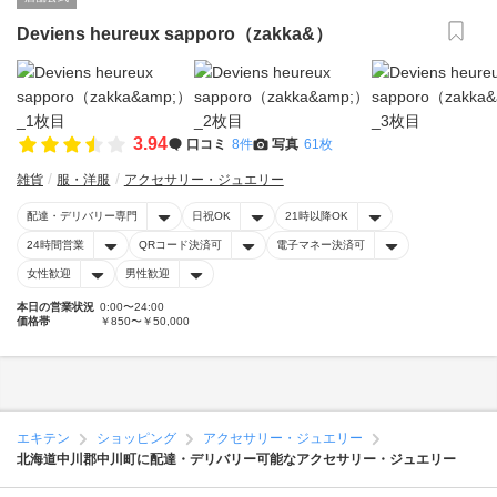
Deviens heureux sapporo（zakka&）
3.94
口コミ
8件
写真
61枚
雑貨
服・洋服
アクセサリー・ジュエリー
配達・デリバリー専門
日祝OK
21時以降OK
24時間営業
QRコード決済可
電子マネー決済可
女性歓迎
男性歓迎
本日の営業状況
0:00〜24:00
価格帯
￥850〜￥50,000
エキテン
ショッピング
アクセサリー・ジュエリー
北海道中川郡中川町に配達・デリバリー可能なアクセサリー・ジュエリー