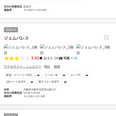
本日の営業状況
定休日
価格帯
￥1,000〜￥32,400
店舗公式
ジェムパレス
3.41
口コミ
2件
写真
47枚
アクセサリー・ジュエリー
時計
雑貨
配達・デリバリー対応
クーポン有
カード可
QRコード決済可
電子マネー決済可
住所
大阪府大阪市北区堂山町1-5
本日の営業状況
10:00〜18:00
価格帯
￥1,100〜￥2,160
店舗公式