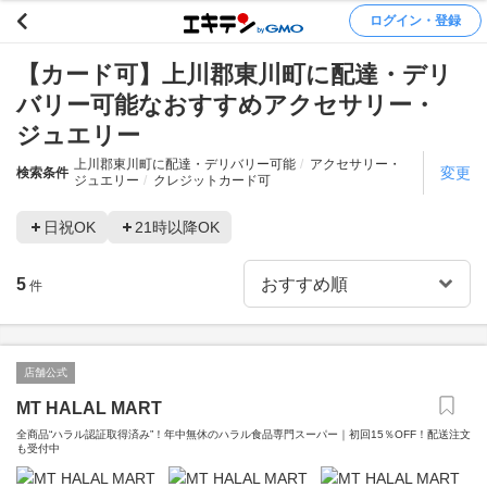
ログイン・登録
【カード可】上川郡東川町に配達・デリ
バリー可能なおすすめアクセサリー・
ジュエリー
上川郡東川町に配達・デリバリー可能
アクセサリー・
変更
検索条件
ジュエリー
クレジットカード可
日祝OK
21時以降OK
5
件
店舗公式
MT HALAL MART
全商品“ハラル認証取得済み”！年中無休のハラル食品専門スーパー｜初回15％OFF！配送注文
も受付中