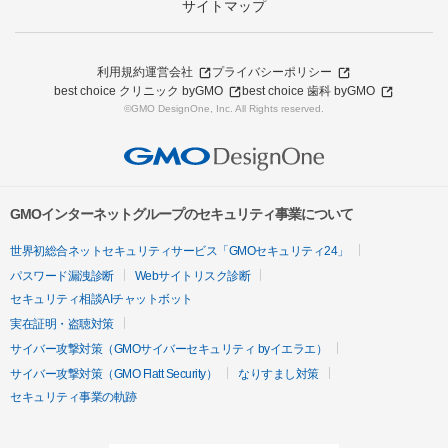
サイトマップ
利用規約
運営会社
プライバシーポリシー
best choice クリニック byGMO
best choice 歯科 byGMO
©GMO DesignOne, Inc. All Rights reserved.
GMOインターネットグループのセキュリティ事業について
世界初総合ネットセキュリティサービス「GMOセキュリティ24」
パスワード漏洩診断
Webサイトリスク診断
セキュリティ相談AIチャットボット
実在証明・盗聴対策
サイバー攻撃対策（GMOサイバーセキュリティ byイエラエ）
サイバー攻撃対策（GMO Flatt Security）
なりすまし対策
セキュリティ事業の軌跡