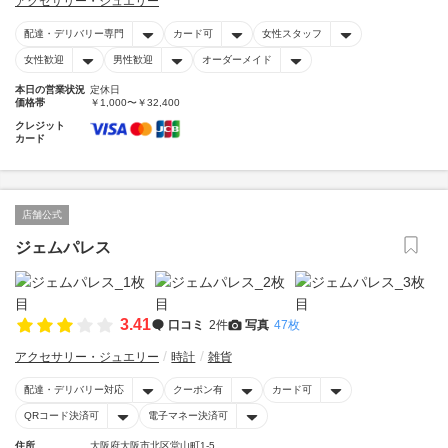
アクセサリー・ジュエリー
配達・デリバリー専門
カード可
女性スタッフ
女性歓迎
男性歓迎
オーダーメイド
本日の営業状況
定休日
価格帯
￥1,000〜￥32,400
クレジット
カード
店舗公式
ジェムパレス
3.41
口コミ
2件
写真
47枚
アクセサリー・ジュエリー
時計
雑貨
配達・デリバリー対応
クーポン有
カード可
QRコード決済可
電子マネー決済可
住所
大阪府大阪市北区堂山町1-5