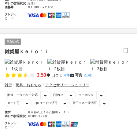
本日の営業状況
定休日
価格帯
￥1,100〜￥2,160
クレジット
カード
店舗公式
雑貨屋ｋｅｒｏｒｉ
3.50
口コミ
4件
写真
21枚
雑貨
玩具・おもちゃ
アクセサリー・ジュエリー
配達・デリバリー対応
日祝OK
クーポン有
カード可
QRコード決済可
電子マネー決済可
住所
東京都八王子市八幡町７−１０
本日の営業状況
10:00〜19:00
クレジット
カード