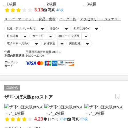
3.13
写真
48枚
スーパーマーケット・食品・食材
バッグ・鞄
アクセサリー・ジュエリー
配達・デリバリー対応
日祝OK
21時以降OK
駐車場有
カード可
QRコード決済可
電子マネー決済可
女性歓迎
男性歓迎
住所
千葉県四街道市物井1803-1
本日の営業状況
10:00〜22:00
クレジット
カード
店舗公式
ザ耳つぼ大阪proストア
4.23
口コミ
16件
写真
53枚