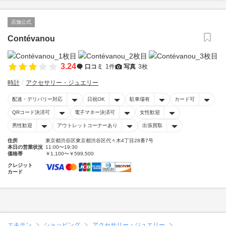
店舗公式
Contévanou
3.24
口コミ
1件
写真
3枚
時計
アクセサリー・ジュエリー
配達・デリバリー対応
日祝OK
駐車場有
カード可
QRコード決済可
電子マネー決済可
女性歓迎
男性歓迎
アウトレットコーナーあり
出張買取
住所
東京都渋谷区東京都渋谷区代々木4丁目28番7号
本日の営業状況
11:00〜19:30
価格帯
￥1,100〜￥599,500
クレジット
カード
エキテン
ショッピング
アクセサリー・ジュエリー