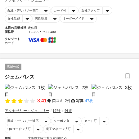
アクセサリー・ジュエリー
配達・デリバリー専門
カード可
女性スタッフ
女性歓迎
男性歓迎
オーダーメイド
本日の営業状況
定休日
価格帯
￥1,000〜￥32,400
クレジット
カード
店舗公式
ジェムパレス
3.41
口コミ
2件
写真
47枚
アクセサリー・ジュエリー
時計
雑貨
配達・デリバリー対応
クーポン有
カード可
QRコード決済可
電子マネー決済可
住所
大阪府大阪市北区堂山町1-5