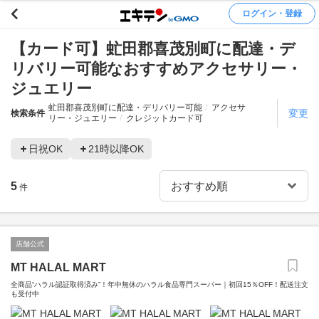
ログイン・登録
【カード可】虻田郡喜茂別町に配達・デ
リバリー可能なおすすめアクセサリー・
ジュエリー
虻田郡喜茂別町に配達・デリバリー可能
アクセサ
変更
検索条件
リー・ジュエリー
クレジットカード可
日祝OK
21時以降OK
5
件
店舗公式
MT HALAL MART
全商品“ハラル認証取得済み”！年中無休のハラル食品専門スーパー｜初回15％OFF！配送注文
も受付中