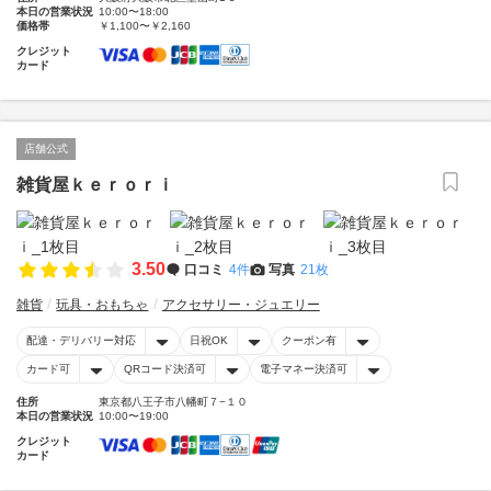
本日の営業状況
10:00〜18:00
価格帯
￥1,100〜￥2,160
クレジット
カード
店舗公式
雑貨屋ｋｅｒｏｒｉ
3.50
口コミ
4件
写真
21枚
雑貨
玩具・おもちゃ
アクセサリー・ジュエリー
配達・デリバリー対応
日祝OK
クーポン有
カード可
QRコード決済可
電子マネー決済可
住所
東京都八王子市八幡町７−１０
本日の営業状況
10:00〜19:00
クレジット
カード