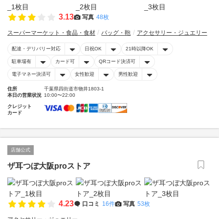
3.13
写真
48枚
スーパーマーケット・食品・食材
バッグ・鞄
アクセサリー・ジュエリー
配達・デリバリー対応
日祝OK
21時以降OK
駐車場有
カード可
QRコード決済可
電子マネー決済可
女性歓迎
男性歓迎
住所
千葉県四街道市物井1803-1
本日の営業状況
10:00〜22:00
クレジット
カード
店舗公式
ザ耳つぼ大阪proストア
4.23
口コミ
16件
写真
53枚