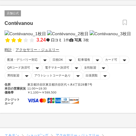
店舗公式
Contévanou
3.24
口コミ
1件
写真
3枚
時計
アクセサリー・ジュエリー
配達・デリバリー対応
日祝OK
駐車場有
カード可
QRコード決済可
電子マネー決済可
女性歓迎
男性歓迎
アウトレットコーナーあり
出張買取
住所
東京都渋谷区東京都渋谷区代々木4丁目28番7号
本日の営業状況
11:00〜19:30
価格帯
￥1,100〜￥599,500
クレジット
カード
エキテン
ショッピング
アクセサリー・ジュエリー