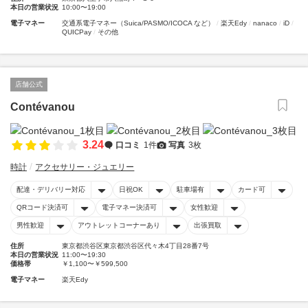
本日の営業状況
10:00〜19:00
電子マネー
交通系電子マネー（Suica/PASMO/ICOCA など）
楽天Edy
nanaco
iD
QUICPay
その他
店舗公式
Contévanou
3.24
口コミ
1件
写真
3枚
時計
アクセサリー・ジュエリー
配達・デリバリー対応
日祝OK
駐車場有
カード可
QRコード決済可
電子マネー決済可
女性歓迎
男性歓迎
アウトレットコーナーあり
出張買取
住所
東京都渋谷区東京都渋谷区代々木4丁目28番7号
本日の営業状況
11:00〜19:30
価格帯
￥1,100〜￥599,500
電子マネー
楽天Edy