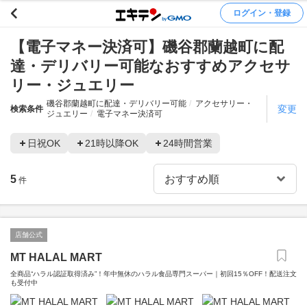
ログイン・登録
【電子マネー決済可】磯谷郡蘭越町に配
達・デリバリー可能なおすすめアクセサ
リー・ジュエリー
磯谷郡蘭越町に配達・デリバリー可能
アクセサリー・
変更
検索条件
ジュエリー
電子マネー決済可
日祝OK
21時以降OK
24時間営業
5
件
店舗公式
MT HALAL MART
全商品“ハラル認証取得済み”！年中無休のハラル食品専門スーパー｜初回15％OFF！配送注文
も受付中