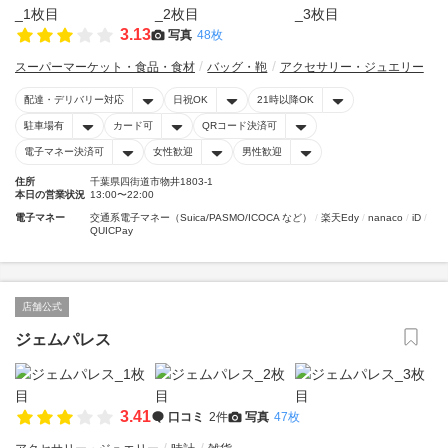
3.13
写真
48枚
スーパーマーケット・食品・食材
バッグ・鞄
アクセサリー・ジュエリー
配達・デリバリー対応
日祝OK
21時以降OK
駐車場有
カード可
QRコード決済可
電子マネー決済可
女性歓迎
男性歓迎
住所
千葉県四街道市物井1803-1
本日の営業状況
13:00〜22:00
電子マネー
交通系電子マネー（Suica/PASMO/ICOCA など）
楽天Edy
nanaco
iD
QUICPay
店舗公式
ジェムパレス
3.41
口コミ
2件
写真
47枚