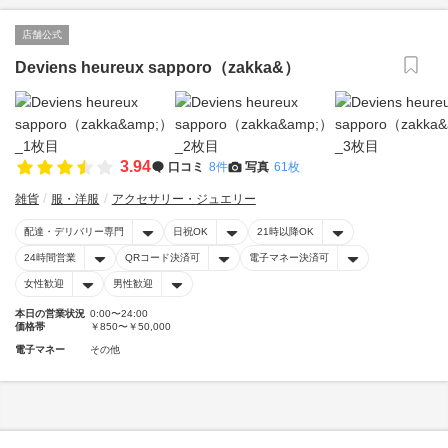
店舗公式
Deviens heureux sapporo（zakka&）
3.94
口コミ
8件
写真
61枚
雑貨
服・洋服
アクセサリー・ジュエリー
配達・デリバリー専門
日祝OK
21時以降OK
24時間営業
QRコード決済可
電子マネー決済可
女性歓迎
男性歓迎
本日の営業状況
0:00〜24:00
価格帯
￥850〜￥50,000
電子マネー
その他