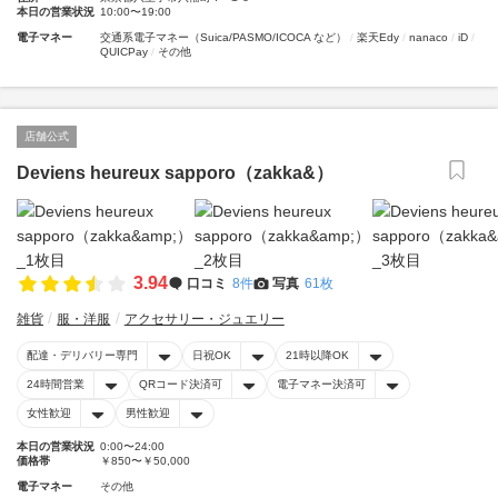
本日の営業状況
10:00〜19:00
電子マネー
交通系電子マネー（Suica/PASMO/ICOCA など）
楽天Edy
nanaco
iD
QUICPay
その他
店舗公式
Deviens heureux sapporo（zakka&）
3.94
口コミ
8件
写真
61枚
雑貨
服・洋服
アクセサリー・ジュエリー
配達・デリバリー専門
日祝OK
21時以降OK
24時間営業
QRコード決済可
電子マネー決済可
女性歓迎
男性歓迎
本日の営業状況
0:00〜24:00
価格帯
￥850〜￥50,000
電子マネー
その他