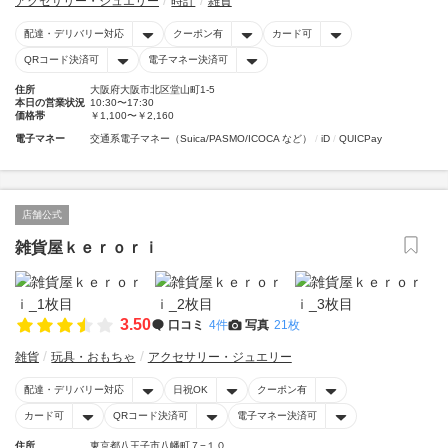
アクセサリー・ジュエリー
時計
雑貨
配達・デリバリー対応
クーポン有
カード可
QRコード決済可
電子マネー決済可
住所
大阪府大阪市北区堂山町1-5
本日の営業状況
10:30〜17:30
価格帯
￥1,100〜￥2,160
電子マネー
交通系電子マネー（Suica/PASMO/ICOCA など）
iD
QUICPay
店舗公式
雑貨屋ｋｅｒｏｒｉ
3.50
口コミ
4件
写真
21枚
雑貨
玩具・おもちゃ
アクセサリー・ジュエリー
配達・デリバリー対応
日祝OK
クーポン有
カード可
QRコード決済可
電子マネー決済可
住所
東京都八王子市八幡町７−１０