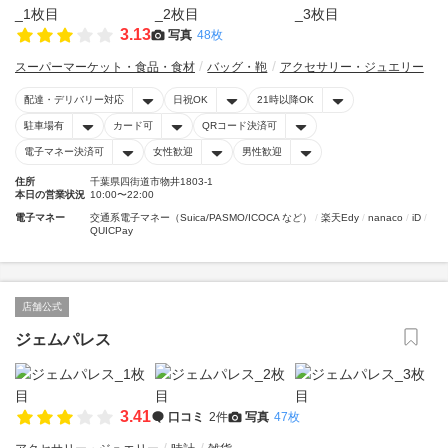
3.13
写真
48枚
スーパーマーケット・食品・食材
バッグ・鞄
アクセサリー・ジュエリー
配達・デリバリー対応
日祝OK
21時以降OK
駐車場有
カード可
QRコード決済可
電子マネー決済可
女性歓迎
男性歓迎
住所
千葉県四街道市物井1803-1
本日の営業状況
10:00〜22:00
電子マネー
交通系電子マネー（Suica/PASMO/ICOCA など）
楽天Edy
nanaco
iD
QUICPay
店舗公式
ジェムパレス
3.41
口コミ
2件
写真
47枚