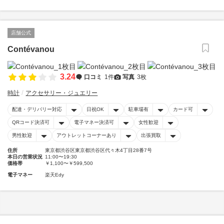
店舗公式
Contévanou
3.24
口コミ
1件
写真
3枚
時計
アクセサリー・ジュエリー
配達・デリバリー対応
日祝OK
駐車場有
カード可
QRコード決済可
電子マネー決済可
女性歓迎
男性歓迎
アウトレットコーナーあり
出張買取
住所
東京都渋谷区東京都渋谷区代々木4丁目28番7号
本日の営業状況
11:00〜19:30
価格帯
￥1,100〜￥599,500
電子マネー
楽天Edy