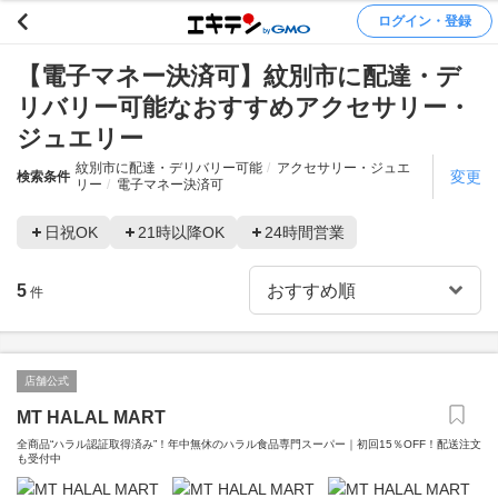
ログイン・登録
【電子マネー決済可】紋別市に配達・デ
リバリー可能なおすすめアクセサリー・
ジュエリー
紋別市に配達・デリバリー可能
アクセサリー・ジュエ
変更
検索条件
リー
電子マネー決済可
日祝OK
21時以降OK
24時間営業
5
件
店舗公式
MT HALAL MART
全商品“ハラル認証取得済み”！年中無休のハラル食品専門スーパー｜初回15％OFF！配送注文
も受付中