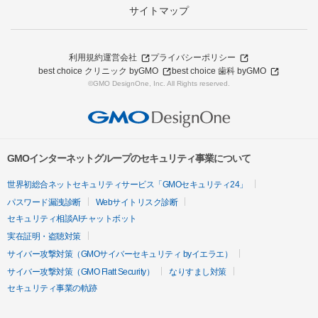
サイトマップ
利用規約
運営会社
プライバシーポリシー
best choice クリニック byGMO
best choice 歯科 byGMO
©GMO DesignOne, Inc. All Rights reserved.
GMOインターネットグループのセキュリティ事業について
世界初総合ネットセキュリティサービス「GMOセキュリティ24」
パスワード漏洩診断
Webサイトリスク診断
セキュリティ相談AIチャットボット
実在証明・盗聴対策
サイバー攻撃対策（GMOサイバーセキュリティ byイエラエ）
サイバー攻撃対策（GMO Flatt Security）
なりすまし対策
セキュリティ事業の軌跡