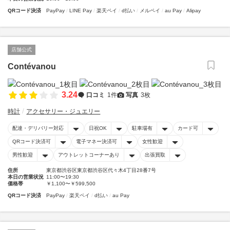
QRコード決済
PayPay
LINE Pay
楽天ペイ
d払い
メルペイ
au Pay
Alipay
店舗公式
Contévanou
3.24
口コミ
1件
写真
3枚
時計
アクセサリー・ジュエリー
配達・デリバリー対応
日祝OK
駐車場有
カード可
QRコード決済可
電子マネー決済可
女性歓迎
男性歓迎
アウトレットコーナーあり
出張買取
住所
東京都渋谷区東京都渋谷区代々木4丁目28番7号
本日の営業状況
11:00〜19:30
価格帯
￥1,100〜￥599,500
QRコード決済
PayPay
楽天ペイ
d払い
au Pay