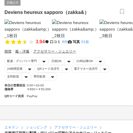
店舗公式
Deviens heureux sapporo（zakka&）
3.94
口コミ
8件
写真
61枚
雑貨
服・洋服
アクセサリー・ジュエリー
配達・デリバリー専門
日祝OK
21時以降OK
24時間営業
QRコード決済可
電子マネー決済可
女性歓迎
男性歓迎
本日の営業状況
0:00〜24:00
価格帯
￥850〜￥50,000
QRコード決済
PayPay
エキテン
ショッピング
アクセサリー・ジュエリー