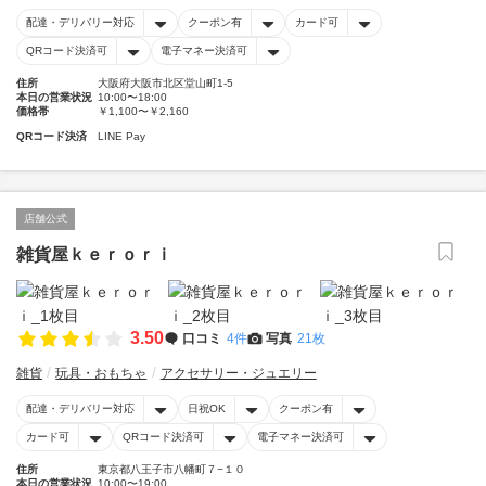
配達・デリバリー対応
クーポン有
カード可
QRコード決済可
電子マネー決済可
住所
大阪府大阪市北区堂山町1-5
本日の営業状況
10:00〜18:00
価格帯
￥1,100〜￥2,160
QRコード決済
LINE Pay
店舗公式
雑貨屋ｋｅｒｏｒｉ
3.50
口コミ
4件
写真
21枚
雑貨
玩具・おもちゃ
アクセサリー・ジュエリー
配達・デリバリー対応
日祝OK
クーポン有
カード可
QRコード決済可
電子マネー決済可
住所
東京都八王子市八幡町７−１０
本日の営業状況
10:00〜19:00