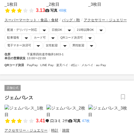
3.13
写真
48枚
スーパーマーケット・食品・食材
バッグ・鞄
アクセサリー・ジュエリー
配達・デリバリー対応
日祝OK
21時以降OK
駐車場有
カード可
QRコード決済可
電子マネー決済可
女性歓迎
男性歓迎
住所
千葉県四街道市物井1803-1
本日の営業状況
13:00〜22:00
QRコード決済
PayPay
LINE Pay
楽天ペイ
d払い
メルペイ
au Pay
店舗公式
ジェムパレス
3.41
口コミ
2件
写真
47枚
アクセサリー・ジュエリー
時計
雑貨