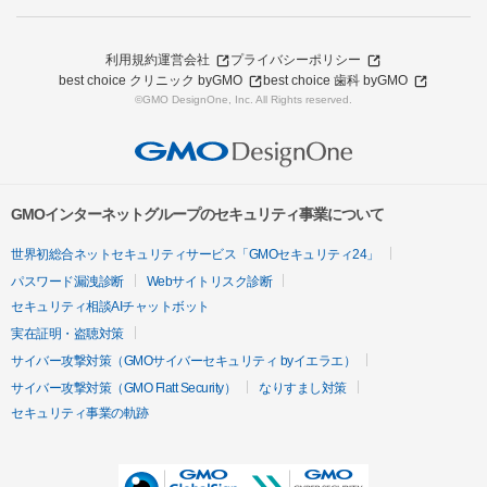
利用規約
運営会社
プライバシーポリシー
best choice クリニック byGMO
best choice 歯科 byGMO
©GMO DesignOne, Inc. All Rights reserved.
GMOインターネットグループのセキュリティ事業について
世界初総合ネットセキュリティサービス「GMOセキュリティ24」
パスワード漏洩診断
Webサイトリスク診断
セキュリティ相談AIチャットボット
実在証明・盗聴対策
サイバー攻撃対策（GMOサイバーセキュリティ byイエラエ）
サイバー攻撃対策（GMO Flatt Security）
なりすまし対策
セキュリティ事業の軌跡