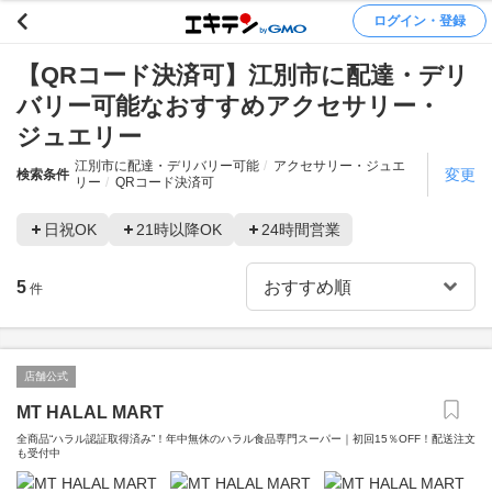
ログイン・登録
【QRコード決済可】江別市に配達・デリ
バリー可能なおすすめアクセサリー・
ジュエリー
江別市に配達・デリバリー可能
アクセサリー・ジュエ
変更
検索条件
リー
QRコード決済可
日祝OK
21時以降OK
24時間営業
5
件
店舗公式
MT HALAL MART
全商品“ハラル認証取得済み”！年中無休のハラル食品専門スーパー｜初回15％OFF！配送注文
も受付中