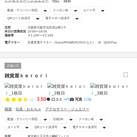
アクセサリー・ジュエリー
時計
雑貨
配達・デリバリー対応
クーポン有
カード可
QRコード決済可
電子マネー決済可
住所
大阪府大阪市北区堂山町1-5
本日の営業状況
10:00〜18:00
価格帯
￥1,100〜￥2,160
電子マネー
交通系電子マネー（Suica/PASMO/ICOCA など）
iD
QUICPay
店舗公式
雑貨屋ｋｅｒｏｒｉ
3.50
口コミ
4件
写真
21枚
雑貨
玩具・おもちゃ
アクセサリー・ジュエリー
配達・デリバリー対応
日祝OK
クーポン有
カード可
QRコード決済可
電子マネー決済可
住所
東京都八王子市八幡町７−１０