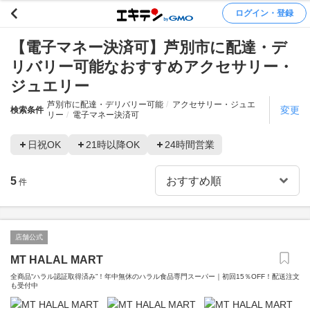
ログイン・登録
【電子マネー決済可】芦別市に配達・デ
リバリー可能なおすすめアクセサリー・
ジュエリー
芦別市に配達・デリバリー可能
アクセサリー・ジュエ
変更
検索条件
リー
電子マネー決済可
日祝OK
21時以降OK
24時間営業
5
件
店舗公式
MT HALAL MART
全商品“ハラル認証取得済み”！年中無休のハラル食品専門スーパー｜初回15％OFF！配送注文
も受付中