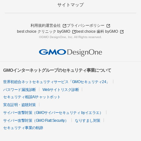
サイトマップ
利用規約
運営会社
プライバシーポリシー
best choice クリニック byGMO
best choice 歯科 byGMO
©GMO DesignOne, Inc. All Rights reserved.
GMOインターネットグループのセキュリティ事業について
世界初総合ネットセキュリティサービス「GMOセキュリティ24」
パスワード漏洩診断
Webサイトリスク診断
セキュリティ相談AIチャットボット
実在証明・盗聴対策
サイバー攻撃対策（GMOサイバーセキュリティ byイエラエ）
サイバー攻撃対策（GMO Flatt Security）
なりすまし対策
セキュリティ事業の軌跡