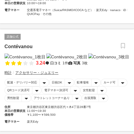
本日の営業状況
10:00〜19:00
電子マネー
交通系電子マネー（Suica/PASMO/ICOCA など）
楽天Edy
nanaco
iD
QUICPay
その他
店舗公式
Contévanou
3.24
口コミ
1件
写真
3枚
時計
アクセサリー・ジュエリー
配達・デリバリー対応
日祝OK
駐車場有
カード可
QRコード決済可
電子マネー決済可
女性歓迎
男性歓迎
アウトレットコーナーあり
出張買取
住所
東京都渋谷区東京都渋谷区代々木4丁目28番7号
本日の営業状況
11:00〜19:30
価格帯
￥1,100〜￥599,500
電子マネー
楽天Edy