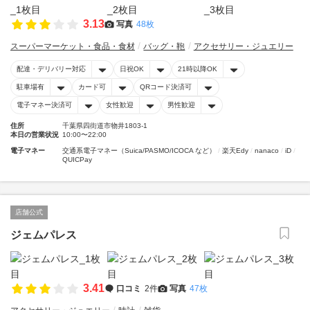
3.13
写真
48枚
スーパーマーケット・食品・食材
バッグ・鞄
アクセサリー・ジュエリー
配達・デリバリー対応
日祝OK
21時以降OK
駐車場有
カード可
QRコード決済可
電子マネー決済可
女性歓迎
男性歓迎
住所
千葉県四街道市物井1803-1
本日の営業状況
10:00〜22:00
電子マネー
交通系電子マネー（Suica/PASMO/ICOCA など）
楽天Edy
nanaco
iD
QUICPay
店舗公式
ジェムパレス
3.41
口コミ
2件
写真
47枚