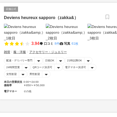
店舗公式
Deviens heureux sapporo（zakka&）
3.94
口コミ
8件
写真
61枚
雑貨
服・洋服
アクセサリー・ジュエリー
配達・デリバリー専門
日祝OK
21時以降OK
24時間営業
QRコード決済可
電子マネー決済可
女性歓迎
男性歓迎
本日の営業状況
0:00〜24:00
価格帯
￥850〜￥50,000
電子マネー
その他