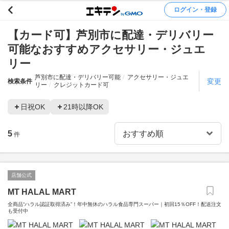
ログイン・登録
【カード可】芦別市に配達・デリバリー
可能なおすすめアクセサリー・ジュエ
リー
芦別市に配達・デリバリー可能
アクセサリー・ジュエ
変更
検索条件
リー
クレジットカード可
日祝OK
21時以降OK
5
件
店舗公式
MT HALAL MART
全商品“ハラル認証取得済み”！年中無休のハラル食品専門スーパー｜初回15％OFF！配送注文
も受付中