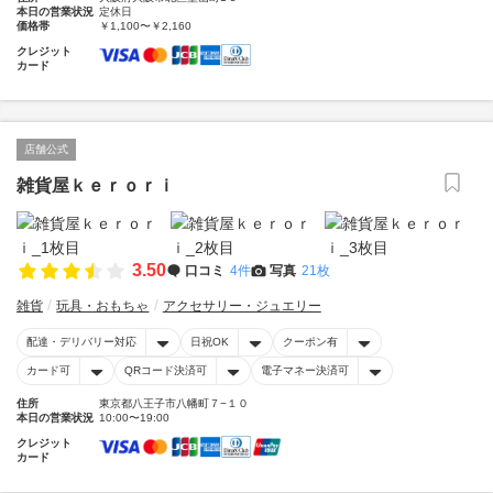
本日の営業状況
定休日
価格帯
￥1,100〜￥2,160
クレジット
カード
店舗公式
雑貨屋ｋｅｒｏｒｉ
3.50
口コミ
4件
写真
21枚
雑貨
玩具・おもちゃ
アクセサリー・ジュエリー
配達・デリバリー対応
日祝OK
クーポン有
カード可
QRコード決済可
電子マネー決済可
住所
東京都八王子市八幡町７−１０
本日の営業状況
10:00〜19:00
クレジット
カード