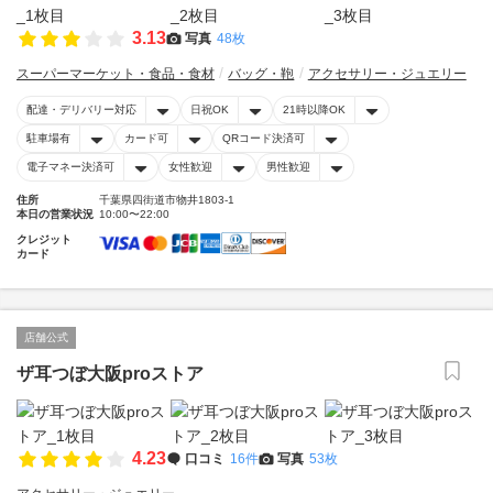
3.13
写真
48枚
スーパーマーケット・食品・食材
バッグ・鞄
アクセサリー・ジュエリー
配達・デリバリー対応
日祝OK
21時以降OK
駐車場有
カード可
QRコード決済可
電子マネー決済可
女性歓迎
男性歓迎
住所
千葉県四街道市物井1803-1
本日の営業状況
10:00〜22:00
クレジット
カード
店舗公式
ザ耳つぼ大阪proストア
4.23
口コミ
16件
写真
53枚