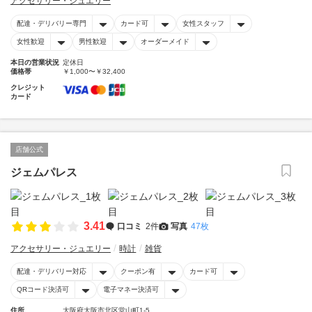
アクセサリー・ジュエリー
配達・デリバリー専門
カード可
女性スタッフ
女性歓迎
男性歓迎
オーダーメイド
本日の営業状況
定休日
価格帯
￥1,000〜￥32,400
クレジット
カード
店舗公式
ジェムパレス
3.41
口コミ
2件
写真
47枚
アクセサリー・ジュエリー
時計
雑貨
配達・デリバリー対応
クーポン有
カード可
QRコード決済可
電子マネー決済可
住所
大阪府大阪市北区堂山町1-5