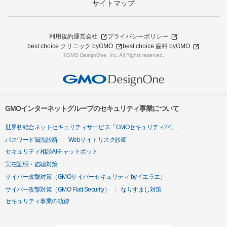
サイトマップ
利用規約
運営会社
プライバシーポリシー
best choice クリニック byGMO
best choice 歯科 byGMO
©GMO DesignOne, Inc. All Rights reserved.
GMOインターネットグループのセキュリティ事業について
世界初総合ネットセキュリティサービス「GMOセキュリティ24」
パスワード漏洩診断
Webサイトリスク診断
セキュリティ相談AIチャットボット
実在証明・盗聴対策
サイバー攻撃対策（GMOサイバーセキュリティ byイエラエ）
サイバー攻撃対策（GMO Flatt Security）
なりすまし対策
セキュリティ事業の軌跡