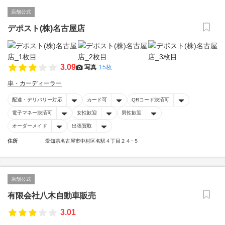
店舗公式
デポスト(株)名古屋店
3.09
写真
15枚
車・カーディーラー
配達・デリバリー対応
カード可
QRコード決済可
電子マネー決済可
女性歓迎
男性歓迎
オーダーメイド
出張買取
住所
愛知県名古屋市中村区名駅４丁目２４−５
店舗公式
有限会社八木自動車販売
3.01