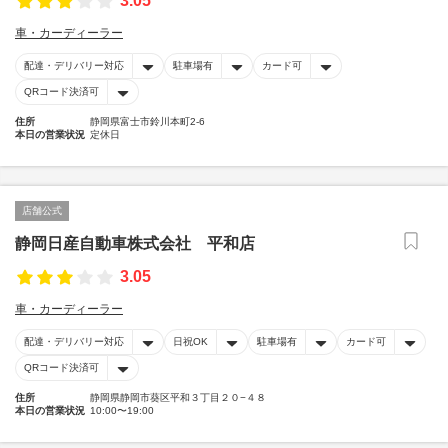
3.05
車・カーディーラー
配達・デリバリー対応
駐車場有
カード可
QRコード決済可
住所
静岡県富士市鈴川本町2-6
本日の営業状況
定休日
店舗公式
静岡日産自動車株式会社 平和店
3.05
車・カーディーラー
配達・デリバリー対応
日祝OK
駐車場有
カード可
QRコード決済可
住所
静岡県静岡市葵区平和３丁目２０−４８
本日の営業状況
10:00〜19:00