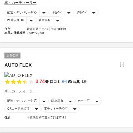
車・カーディーラー
配達・デリバリー対応
日祝OK
早朝OK
21時以降OK
駐車場有
住所
愛知県豊田市小町市場20番地
本日の営業状況
8:00〜22:00
店舗公式
AUTO FLEX
3.74
口コミ
6件
写真
1枚
車・カーディーラー
配達・デリバリー対応
駐車場有
カード可
QRコード決済可
電子マネー決済可
住所
千葉県船橋市藤原5丁目37-31