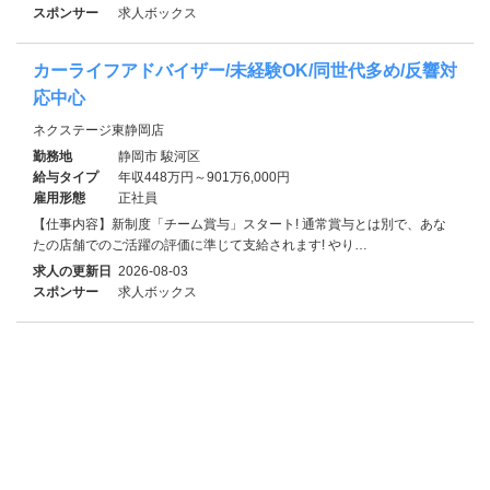
スポンサー
求人ボックス
カーライフアドバイザー/未経験OK/同世代多め/反響対
応中心
ネクステージ東静岡店
勤務地
静岡市 駿河区
給与タイプ
年収448万円～901万6,000円
雇用形態
正社員
【仕事内容】新制度「チーム賞与」スタート! 通常賞与とは別で、あな
たの店舗でのご活躍の評価に準じて支給されます! やり…
求人の更新日
2026-08-03
スポンサー
求人ボックス