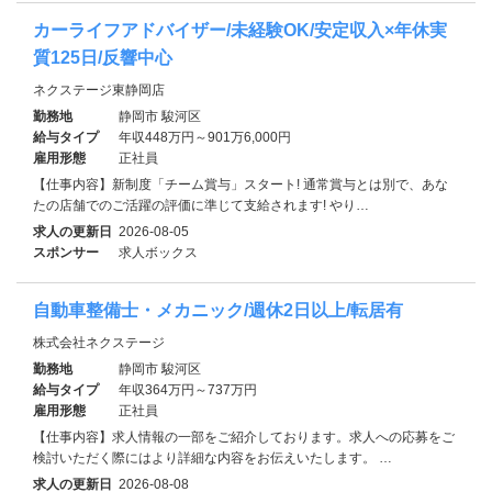
カーライフアドバイザー/未経験OK/安定収入×年休実
質125日/反響中心
ネクステージ東静岡店
勤務地
静岡市 駿河区
給与タイプ
年収448万円～901万6,000円
雇用形態
正社員
【仕事内容】新制度「チーム賞与」スタート! 通常賞与とは別で、あな
たの店舗でのご活躍の評価に準じて支給されます! やり…
求人の更新日
2026-08-05
スポンサー
求人ボックス
自動車整備士・メカニック/週休2日以上/転居有
株式会社ネクステージ
勤務地
静岡市 駿河区
給与タイプ
年収364万円～737万円
雇用形態
正社員
【仕事内容】求人情報の一部をご紹介しております。求人への応募をご
検討いただく際にはより詳細な内容をお伝えいたします。 …
求人の更新日
2026-08-08