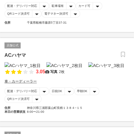
配達・デリバリー対応
駐車場有
カード可
QRコード決済可
電子マネー決済可
住所
千葉県船橋市藤原5丁目37-31
店舗公式
ACハヤマ
3.05
写真
2枚
車・カーディーラー
配達・デリバリー対応
日祝OK
早朝OK
QRコード決済可
住所
神奈川県三浦郡葉山町長柄１３８４−１５
本日の営業状況
8:00〜21:00