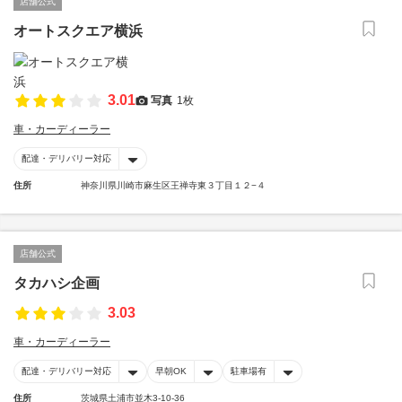
店舗公式
オートスクエア横浜
3.01
写真
1枚
車・カーディーラー
配達・デリバリー対応
住所
神奈川県川崎市麻生区王禅寺東３丁目１２−４
店舗公式
タカハシ企画
3.03
車・カーディーラー
配達・デリバリー対応
早朝OK
駐車場有
住所
茨城県土浦市並木3-10-36