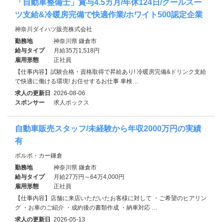
「自動車整備士」賞与4.5カ月/年休124日/クールスー
ツ支給&冷暖房完備で快適作業/ホワイト500認定企業
神奈川ダイハツ販売株式会社
勤務地
神奈川県 鎌倉市
給与タイプ
月給35万1,518円
雇用形態
正社員
【仕事内容】試験合格・資格取得で昇給あり! 冷暖房完備&ドリンク支給
で快適に働ける環境! お任せするお仕事 車検…
求人の更新日
2026-08-06
スポンサー
求人ボックス
自動車販売スタッフ/未経験から年収2000万円の実績
有
ボルボ・カー鎌倉
勤務地
神奈川県 鎌倉市
給与タイプ
月給27万円～64万4,000円
雇用形態
正社員
【仕事内容】店舗に来店いただいたお客様に対して ・ご希望のヒアリン
グ ・お車のご紹介 ・成約後の書類作成 ・納車対応 …
求人の更新日
2026-05-13