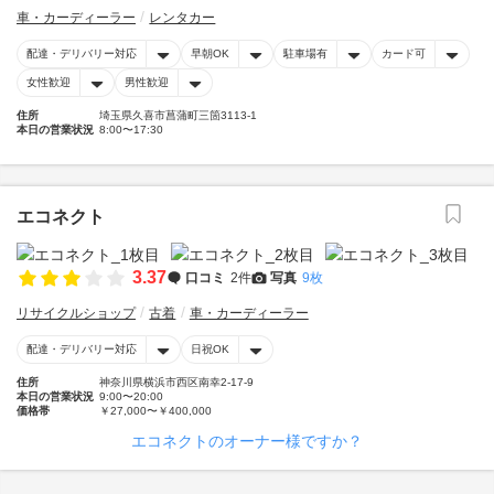
車・カーディーラー
レンタカー
配達・デリバリー対応
早朝OK
駐車場有
カード可
女性歓迎
男性歓迎
住所
埼玉県久喜市菖蒲町三箇3113-1
本日の営業状況
8:00〜17:30
エコネクト
3.37
口コミ
2件
写真
9枚
リサイクルショップ
古着
車・カーディーラー
配達・デリバリー対応
日祝OK
住所
神奈川県横浜市西区南幸2-17-9
本日の営業状況
9:00〜20:00
価格帯
￥27,000〜￥400,000
エコネクトのオーナー様ですか？