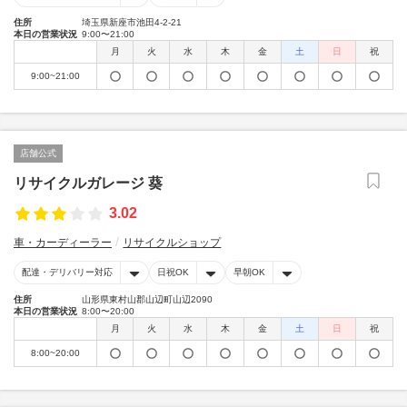
住所
埼玉県新座市池田4-2-21
本日の営業状況
9:00〜21:00
月
火
水
木
金
土
日
祝
9:00~21:00
店舗公式
リサイクルガレージ 葵
3.02
車・カーディーラー
リサイクルショップ
配達・デリバリー対応
日祝OK
早朝OK
住所
山形県東村山郡山辺町山辺2090
本日の営業状況
8:00〜20:00
月
火
水
木
金
土
日
祝
8:00~20:00