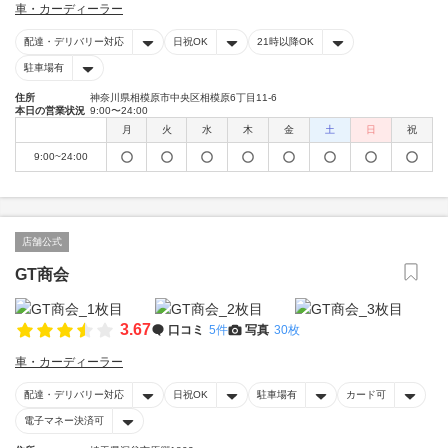
車・カーディーラー
配達・デリバリー対応
日祝OK
21時以降OK
駐車場有
住所
神奈川県相模原市中央区相模原6丁目11-6
本日の営業状況
9:00〜24:00
月
火
水
木
金
土
日
祝
9:00~24:00
店舗公式
GT商会
3.67
口コミ
5件
写真
30枚
車・カーディーラー
配達・デリバリー対応
日祝OK
駐車場有
カード可
電子マネー決済可