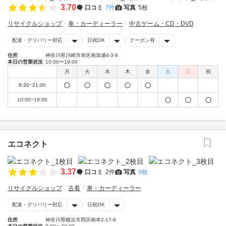
3.70
口コミ
7件
写真
5枚
リサイクルショップ
車・カーディーラー
中古ゲーム・CD・DVD
配達・デリバリー対応
日祝OK
クーポン有
住所
神奈川県川崎市幸区南加瀬4-3-8
本日の営業状況
10:00〜19:00
月
火
水
木
金
土
日
祝
9:30~21:00
10:00~19:00
エコネクト
3.37
口コミ
2件
写真
9枚
リサイクルショップ
古着
車・カーディーラー
配達・デリバリー対応
日祝OK
住所
神奈川県横浜市西区南幸2-17-9