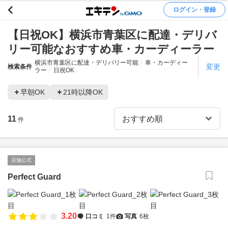
ログイン・登録
【日祝OK】横浜市青葉区に配達・デリバ
リー可能なおすすめ車・カーディーラー
横浜市青葉区に配達・デリバリー可能
車・カーディー
変更
検索条件
ラー
日祝OK
早朝OK
21時以降OK
11
件
店舗公式
Perfect Guard
3.20
口コミ
1件
写真
6枚