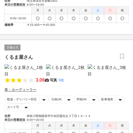
住所
埼玉県深谷市原郷1802
本日の営業状況
9:00〜19:00
月
火
水
木
金
土
日
祝
9:00~19:00
価格帯
￥15,400〜￥45,000
店舗公式
くるま屋さん
3.06
写真
9枚
車・カーディーラー
配達・デリバリー対応
日祝OK
早朝OK
駐車場有
カード可
住所
神奈川県相模原市中央区陽光台３丁目１６−１４
本日の営業状況
8:00〜20:00
月
火
水
木
金
土
日
祝