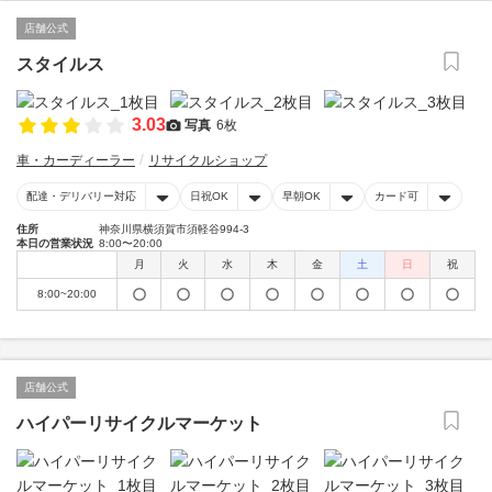
店舗公式
スタイルス
3.03
写真
6枚
車・カーディーラー
リサイクルショップ
配達・デリバリー対応
日祝OK
早朝OK
カード可
住所
神奈川県横須賀市須軽谷994-3
本日の営業状況
8:00〜20:00
月
火
水
木
金
土
日
祝
8:00~20:00
店舗公式
ハイパーリサイクルマーケット