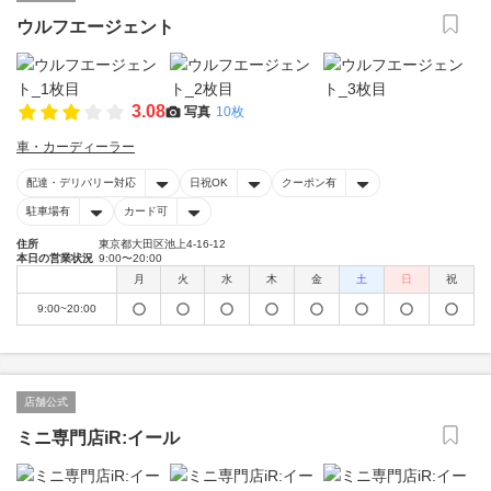
ウルフエージェント
3.08
写真
10枚
車・カーディーラー
配達・デリバリー対応
日祝OK
クーポン有
駐車場有
カード可
住所
東京都大田区池上4-16-12
本日の営業状況
9:00〜20:00
月
火
水
木
金
土
日
祝
9:00~20:00
店舗公式
ミニ専門店iR:イール