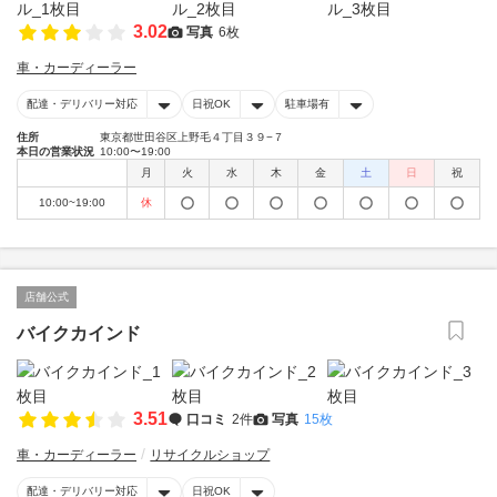
3.02
写真
6枚
車・カーディーラー
配達・デリバリー対応
日祝OK
駐車場有
住所
東京都世田谷区上野毛４丁目３９−７
本日の営業状況
10:00〜19:00
月
火
水
木
金
土
日
祝
10:00~19:00
休
店舗公式
バイクカインド
3.51
口コミ
2件
写真
15枚
車・カーディーラー
リサイクルショップ
配達・デリバリー対応
日祝OK