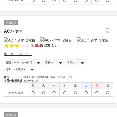
8:00~20:00
店舗公式
ACハヤマ
3.05
写真
2枚
車・カーディーラー
配達・デリバリー対応
日祝OK
早朝OK
QRコード決済可
住所
神奈川県三浦郡葉山町長柄１３８４−１５
本日の営業状況
8:00〜21:00
月
火
水
木
金
土
日
祝
8:00~21:00
店舗公式