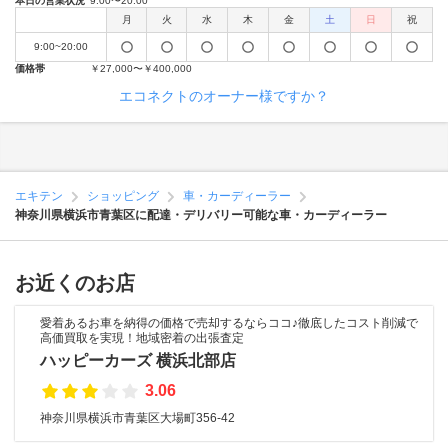
本日の営業状況
9:00〜20:00
月
火
水
木
金
土
日
祝
9:00~20:00
価格帯
￥27,000〜￥400,000
エコネクトのオーナー様ですか？
エキテン
ショッピング
車・カーディーラー
神奈川県横浜市青葉区に配達・デリバリー可能な車・カーディーラー
お近くのお店
愛着あるお車を納得の価格で売却するならココ♪徹底したコスト削減で
高価買取を実現！地域密着の出張査定
ハッピーカーズ 横浜北部店
3.06
神奈川県横浜市青葉区大場町356-42