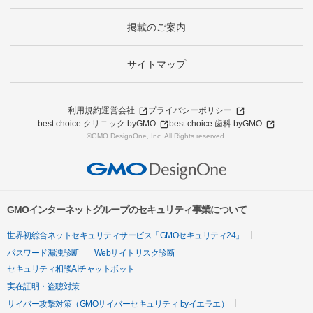
掲載のご案内
サイトマップ
利用規約
運営会社
プライバシーポリシー
best choice クリニック byGMO
best choice 歯科 byGMO
©GMO DesignOne, Inc. All Rights reserved.
GMOインターネットグループのセキュリティ事業について
世界初総合ネットセキュリティサービス「GMOセキュリティ24」
パスワード漏洩診断
Webサイトリスク診断
セキュリティ相談AIチャットボット
実在証明・盗聴対策
サイバー攻撃対策（GMOサイバーセキュリティ byイエラエ）