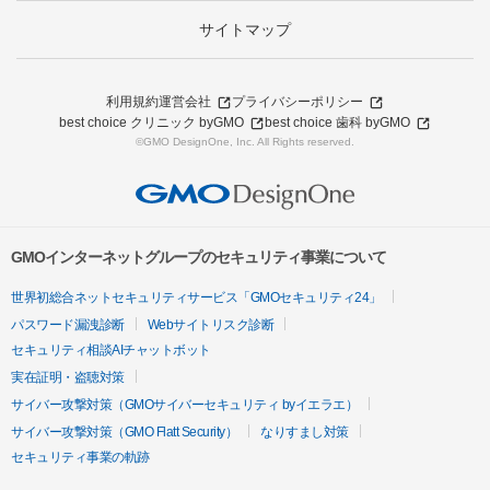
サイトマップ
利用規約
運営会社
プライバシーポリシー
best choice クリニック byGMO
best choice 歯科 byGMO
©GMO DesignOne, Inc. All Rights reserved.
GMOインターネットグループのセキュリティ事業について
世界初総合ネットセキュリティサービス「GMOセキュリティ24」
パスワード漏洩診断
Webサイトリスク診断
セキュリティ相談AIチャットボット
実在証明・盗聴対策
サイバー攻撃対策（GMOサイバーセキュリティ byイエラエ）
サイバー攻撃対策（GMO Flatt Security）
なりすまし対策
セキュリティ事業の軌跡