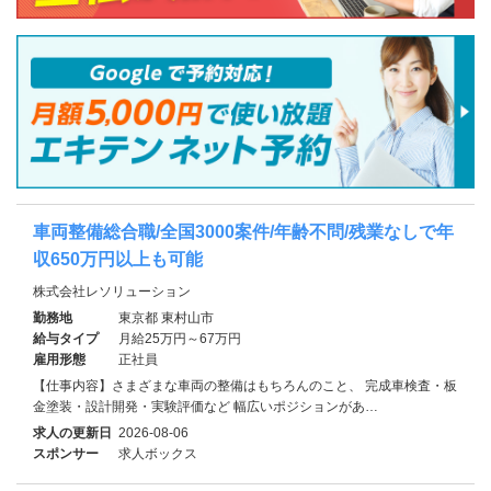
車両整備総合職/全国3000案件/年齢不問/残業なしで年
収650万円以上も可能
株式会社レソリューション
勤務地
東京都 東村山市
給与タイプ
月給25万円～67万円
雇用形態
正社員
【仕事内容】さまざまな車両の整備はもちろんのこと、 完成車検査・板
金塗装・設計開発・実験評価など 幅広いポジションがあ…
求人の更新日
2026-08-06
スポンサー
求人ボックス