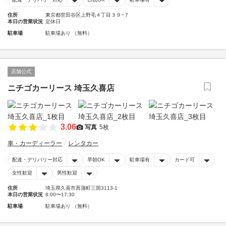
住所
東京都世田谷区上野毛４丁目３９−７
本日の営業状況
定休日
駐車場
駐車場あり （無料）
店舗公式
ニチゴカーリース 埼玉久喜店
3.06
写真
5枚
車・カーディーラー
レンタカー
配達・デリバリー対応
早朝OK
駐車場有
カード可
女性歓迎
男性歓迎
住所
埼玉県久喜市菖蒲町三箇3113-1
本日の営業状況
8:00〜17:30
駐車場
駐車場あり （無料）