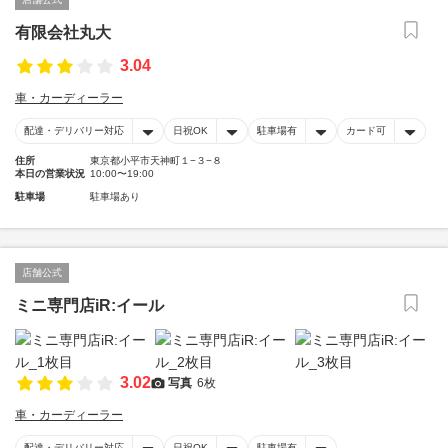
有限会社丸大
3.04
車・カーディーラー
配達・デリバリー対応
日祝OK
駐車場有
カード可
住所
東京都小平市天神町１−３−８
本日の営業状況
10:00〜19:00
駐車場
駐車場あり
店舗公式
ミニ専門店iR:イール
3.02
写真
6枚
車・カーディーラー
配達・デリバリー対応
日祝OK
駐車場有