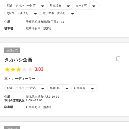
配達・デリバリー対応
駐車場有
カード可
QRコード決済可
電子マネー決済可
住所
千葉県船橋市藤原5丁目37-31
駐車場
駐車場あり （無料）
店舗公式
タカハシ企画
3.03
車・カーディーラー
配達・デリバリー対応
早朝OK
駐車場有
住所
茨城県土浦市並木3-10-36
本日の営業状況
8:00〜17:00
駐車場
駐車場あり （無料）
店舗公式