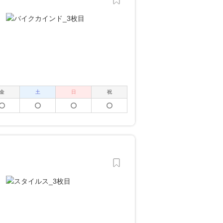
金
土
日
祝