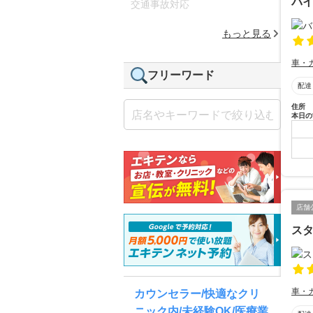
バ
交通事故対応
もっと見る
車・
フリーワード
配達
住所
本日の
店舗
ス
車・
カウンセラー/快適なクリ
ニック内/未経験OK/医療業