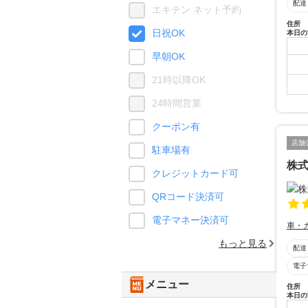
配達
エキテン ネット予約
住所
日祝OK
本日の
早朝OK
21時以降OK
24時間営業
クーポン有
店舗
駐車場有
株
クレジットカード可
QRコード決済可
電子マネー決済可
車・
もっと見る
配達
電子
メニュー
住所
本日の