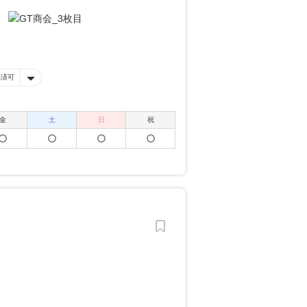
決済可
金
土
日
祝