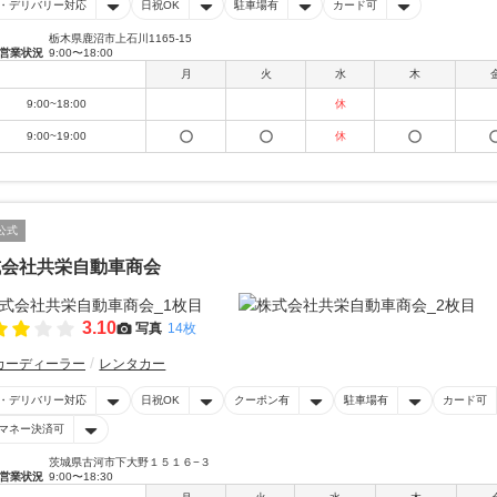
・デリバリー対応
日祝OK
駐車場有
カード可
栃木県鹿沼市上石川1165-15
営業状況
9:00〜18:00
月
火
水
木
9:00~18:00
休
9:00~19:00
休
公式
式会社共栄自動車商会
3.10
写真
14枚
カーディーラー
レンタカー
・デリバリー対応
日祝OK
クーポン有
駐車場有
カード可
マネー決済可
茨城県古河市下大野１５１６−３
営業状況
9:00〜18:30