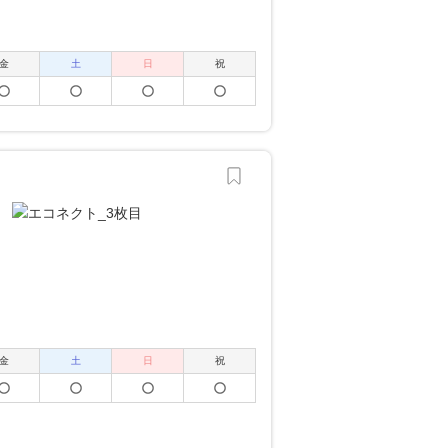
金
土
日
祝
金
土
日
祝