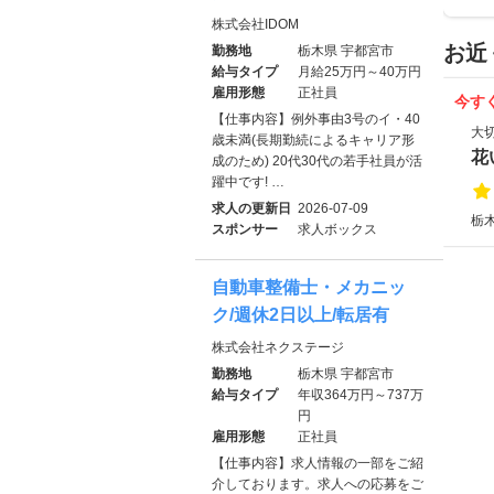
株式会社IDOM
お近
勤務地
栃木県 宇都宮市
給与タイプ
月給25万円～40万円
雇用形態
正社員
今す
【仕事内容】例外事由3号のイ・40
大
歳未満(長期勤続によるキャリア形
花
成のため) 20代30代の若手社員が活
躍中です! …
求人の更新日
2026-07-09
栃
スポンサー
求人ボックス
自動車整備士・メカニッ
ク/週休2日以上/転居有
株式会社ネクステージ
勤務地
栃木県 宇都宮市
給与タイプ
年収364万円～737万
円
雇用形態
正社員
【仕事内容】求人情報の一部をご紹
介しております。求人への応募をご