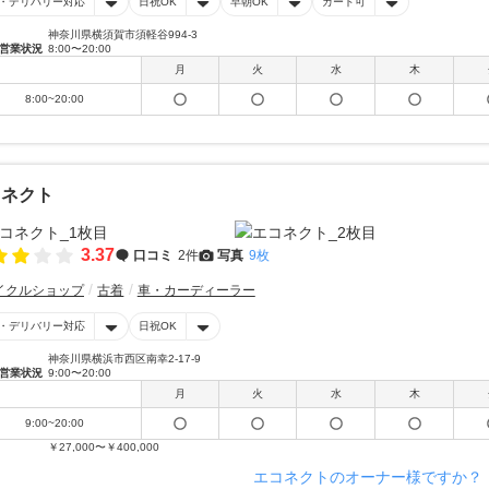
・デリバリー対応
日祝OK
早朝OK
カード可
神奈川県横須賀市須軽谷994-3
営業状況
8:00〜20:00
月
火
水
木
8:00~20:00
コネクト
3.37
口コミ
2件
写真
9枚
イクルショップ
古着
車・カーディーラー
・デリバリー対応
日祝OK
神奈川県横浜市西区南幸2-17-9
営業状況
9:00〜20:00
月
火
水
木
9:00~20:00
￥27,000〜￥400,000
エコネクトのオーナー様ですか？