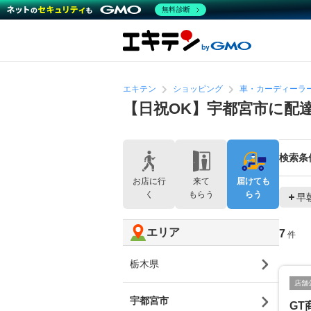
無料診断
エキテン
ショッピング
車・カーディーラ
【日祝OK】宇都宮市に配
検索条
お店に行
来て
届けても
く
もらう
らう
早
エリア
7
件
栃木県
店舗
宇都宮市
GT