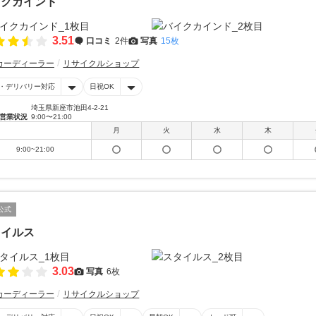
イクカインド
3.51
口コミ
2件
写真
15枚
カーディーラー
リサイクルショップ
・デリバリー対応
日祝OK
埼玉県新座市池田4-2-21
営業状況
9:00〜21:00
月
火
水
木
9:00~21:00
公式
タイルス
3.03
写真
6枚
カーディーラー
リサイクルショップ