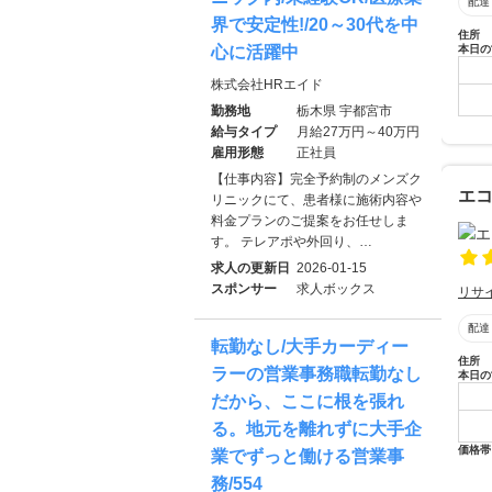
配達
界で安定性!/20～30代を中
住所
本日の
心に活躍中
株式会社HRエイド
勤務地
栃木県 宇都宮市
給与タイプ
月給27万円～40万円
雇用形態
正社員
【仕事内容】完全予約制のメンズク
エ
リニックにて、患者様に施術内容や
料金プランのご提案をお任せしま
す。 テレアポや外回り、…
求人の更新日
2026-01-15
スポンサー
求人ボックス
リサ
配達
転勤なし/大手カーディー
住所
ラーの営業事務職転勤なし
本日の
だから、ここに根を張れ
る。地元を離れずに大手企
価格帯
業でずっと働ける営業事
務/554