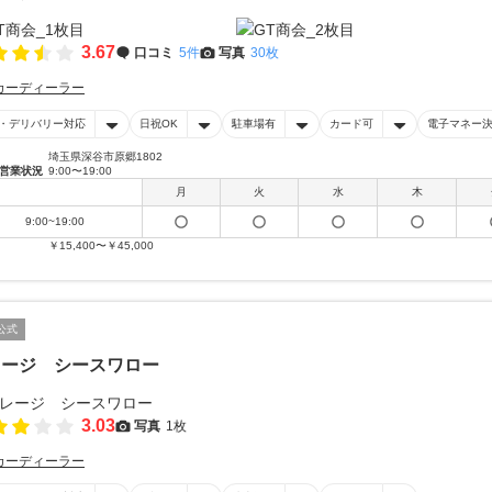
3.67
口コミ
5件
写真
30枚
カーディーラー
・デリバリー対応
日祝OK
駐車場有
カード可
電子マネー
埼玉県深谷市原郷1802
営業状況
9:00〜19:00
月
火
水
木
9:00~19:00
￥15,400〜￥45,000
公式
レージ シースワロー
3.03
写真
1枚
カーディーラー