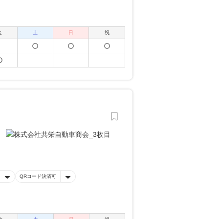
金
土
日
祝
QRコード決済可