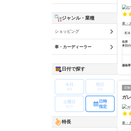
ジャンル・業種
車・
ショッピング
配達
住所
本日の
車・カーディーラー
価格帯
日付で探す
今日
明日
店舗
8/8
8/9
ガ
日時
土曜日
指定
8/15
特長
車・