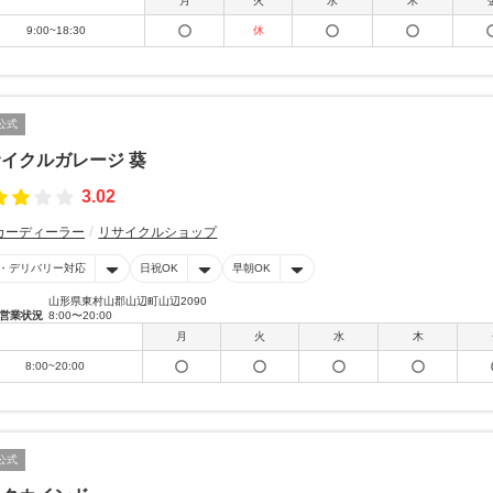
月
火
水
木
9:00~18:30
休
公式
イクルガレージ 葵
3.02
カーディーラー
リサイクルショップ
・デリバリー対応
日祝OK
早朝OK
山形県東村山郡山辺町山辺2090
営業状況
8:00〜20:00
月
火
水
木
8:00~20:00
公式