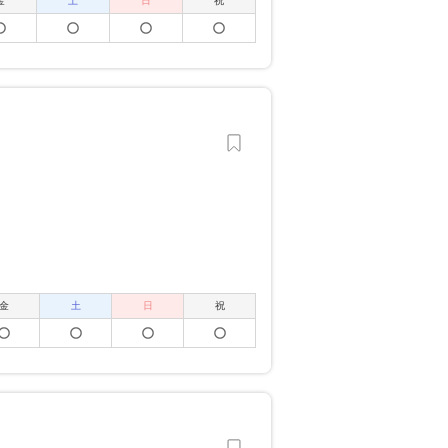
金
土
日
祝
金
土
日
祝