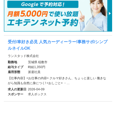
受付/車好き必見 人気カーディーラー!事務サポ/シンプ
ルネイルOK
ランスタッド株式会社
勤務地
茨城県 稲敷市
給与タイプ
時給1,350円
雇用形態
派遣社員
【仕事内容】<お仕事の内容> クルマ好きさん、ちょっと楽しい 働きな
がら知識も自然に身につく! <おしごと> ・…
求人の更新日
2026-04-09
スポンサー
求人ボックス