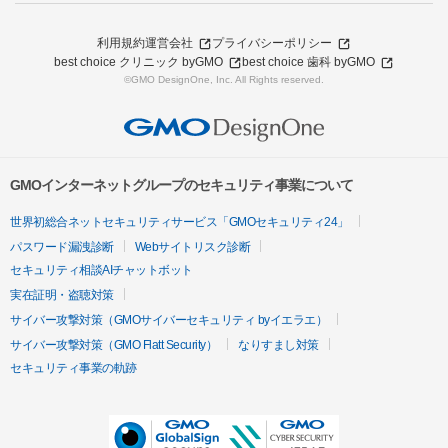
利用規約
運営会社
プライバシーポリシー
best choice クリニック byGMO
best choice 歯科 byGMO
©GMO DesignOne, Inc. All Rights reserved.
GMOインターネットグループのセキュリティ事業について
世界初総合ネットセキュリティサービス「GMOセキュリティ24」
パスワード漏洩診断
Webサイトリスク診断
セキュリティ相談AIチャットボット
実在証明・盗聴対策
サイバー攻撃対策（GMOサイバーセキュリティ byイエラエ）
サイバー攻撃対策（GMO Flatt Security）
なりすまし対策
セキュリティ事業の軌跡