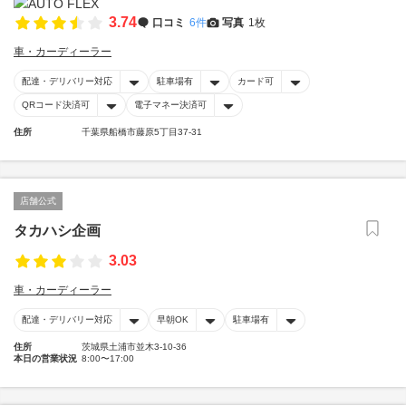
3.74
口コミ
6件
写真
1枚
車・カーディーラー
配達・デリバリー対応
駐車場有
カード可
QRコード決済可
電子マネー決済可
住所
千葉県船橋市藤原5丁目37-31
店舗公式
タカハシ企画
3.03
車・カーディーラー
配達・デリバリー対応
早朝OK
駐車場有
住所
茨城県土浦市並木3-10-36
本日の営業状況
8:00〜17:00