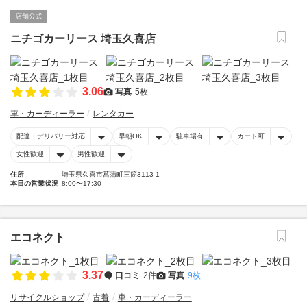
店舗公式
ニチゴカーリース 埼玉久喜店
3.06
写真
5枚
車・カーディーラー
レンタカー
配達・デリバリー対応
早朝OK
駐車場有
カード可
女性歓迎
男性歓迎
住所
埼玉県久喜市菖蒲町三箇3113-1
本日の営業状況
8:00〜17:30
エコネクト
3.37
口コミ
2件
写真
9枚
リサイクルショップ
古着
車・カーディーラー