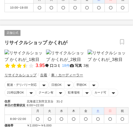
10:00~19:00
店舗公式
リサイクルショップ かくれが
3.95
口コミ
18件
写真
3枚
リサイクルショップ
古着
車・カーディーラー
配達・デリバリー対応
日祝OK
早朝OK
21時以降OK
クーポン有
駐車場有
カード可
住所
北海道江別市文京台 31-2
本日の営業状況
8:00〜22:00
月
火
水
木
金
土
日
祝
8:00~22:00
価格帯
￥2,000〜￥6,000