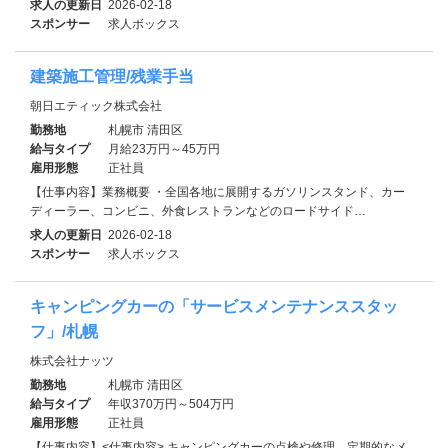
求人の更新日
2026-02-18
スポンサー
求人ボックス
建築施工管理/残業手当
朝日エティック株式会社
勤務地
札幌市 清田区
給与タイプ
月給23万円～45万円
雇用形態
正社員
【仕事内容】業務概要 ・全国各地に展開するガソリンスタンド、カー
ディーラー、コンビニ、外食レストランなどのロードサイド…
求人の更新日
2026-02-18
スポンサー
求人ボックス
キャンピングカーの「サービスメンテナンススタッ
フ」/札幌
株式会社ナッツ
勤務地
札幌市 清田区
給与タイプ
年収370万円～504万円
雇用形態
正社員
【仕事内容】<仕事内容> キャンピングカーの点検や修理、定期的なメ