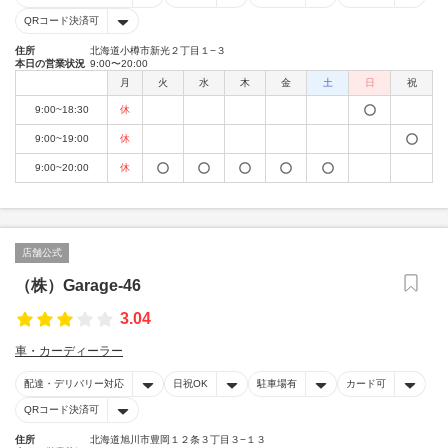
QRコード決済可
住所
北海道小樽市新光２丁目１−３
本日の営業状況
9:00〜20:00
月
火
水
木
金
土
日
祝
9:00~18:30
休
9:00~19:00
休
9:00~20:00
休
店舗公式
（株）Garage-46
3.04
車・カーディーラー
配達・デリバリー対応
日祝OK
駐車場有
カード可
QRコード決済可
住所
北海道旭川市豊岡１２条３丁目３−１３