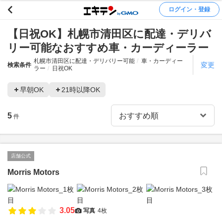
ログイン・登録
【日祝OK】札幌市清田区に配達・デリバ
リー可能なおすすめ車・カーディーラー
札幌市清田区に配達・デリバリー可能
車・カーディー
変更
検索条件
ラー
日祝OK
早朝OK
21時以降OK
5
件
店舗公式
Morris Motors
3.05
写真
4枚