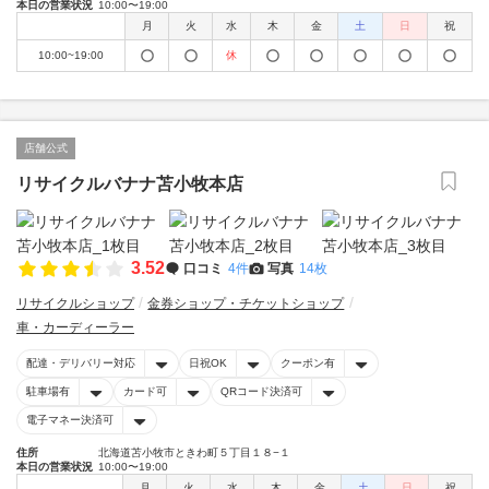
本日の営業状況
10:00〜19:00
月
火
水
木
金
土
日
祝
10:00~19:00
休
店舗公式
リサイクルバナナ苫小牧本店
3.52
口コミ
4件
写真
14枚
リサイクルショップ
金券ショップ・チケットショップ
車・カーディーラー
配達・デリバリー対応
日祝OK
クーポン有
駐車場有
カード可
QRコード決済可
電子マネー決済可
住所
北海道苫小牧市ときわ町５丁目１８−１
本日の営業状況
10:00〜19:00
月
火
水
木
金
土
日
祝