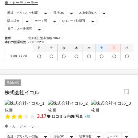
車・カーディーラー
配達・デリバリー対応
日祝OK
21時以降OK
駐車場有
カード可
QRコード決済可
電子マネー決済可
住所
北海道江別市豊幌786-10
本日の営業状況
9:00〜22:00
月
火
水
木
金
土
日
祝
9:00~22:00
店舗公式
株式会社イコル
3.17
口コミ
2件
写真
7枚
車・カーディーラー
配達・デリバリー対応
日祝OK
駐車場有
カード可