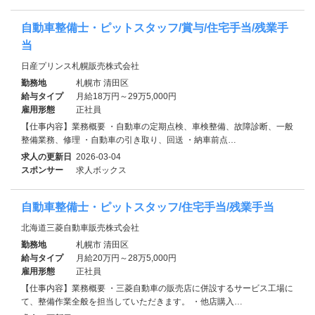
自動車整備士・ピットスタッフ/賞与/住宅手当/残業手
当
日産プリンス札幌販売株式会社
勤務地
札幌市 清田区
給与タイプ
月給18万円～29万5,000円
雇用形態
正社員
【仕事内容】業務概要 ・自動車の定期点検、車検整備、故障診断、一般
整備業務、修理 ・自動車の引き取り、回送 ・納車前点…
求人の更新日
2026-03-04
スポンサー
求人ボックス
自動車整備士・ピットスタッフ/住宅手当/残業手当
北海道三菱自動車販売株式会社
勤務地
札幌市 清田区
給与タイプ
月給20万円～28万5,000円
雇用形態
正社員
【仕事内容】業務概要 ・三菱自動車の販売店に併設するサービス工場に
て、整備作業全般を担当していただきます。 ・他店購入…