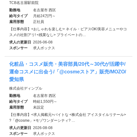
TCB名古屋駅前院
勤務地
名古屋市 西区
給与タイプ
月給24万円～
雇用形態
正社員
【仕事内容】<おしゃれを楽しむ> ネイル・ピアスOK!美容メニューやコ
スメの社割アリ! <残業なし> プライベートの…
求人の更新日
2026-06-08
スポンサー
求人ボックス
化粧品・コスメ販売・美容部員/20代～30代が活躍中/
運命コスメに出会う/「@cosmeストア」販売/MOZO/
愛知県
株式会社ディンプル
勤務地
名古屋市 西区
給与タイプ
時給1,550円～
雇用形態
未設定
【仕事内容】<求人掲載元>バイトな <株式会社 アイスタイルリテール>
?「@cosme」×モゾワンダーシティ? …
求人の更新日
2026-08-08
スポンサー
求人ボックス