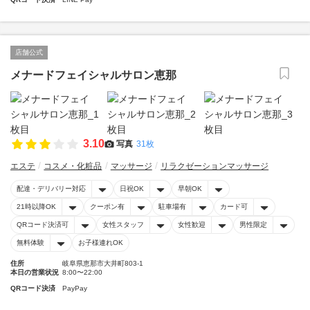
店舗公式
メナードフェイシャルサロン恵那
3.10
写真
31枚
エステ
コスメ・化粧品
マッサージ
リラクゼーションマッサージ
配達・デリバリー対応
日祝OK
早朝OK
21時以降OK
クーポン有
駐車場有
カード可
QRコード決済可
女性スタッフ
女性歓迎
男性限定
無料体験
お子様連れOK
住所
岐阜県恵那市大井町803-1
本日の営業状況
8:00〜22:00
QRコード決済
PayPay