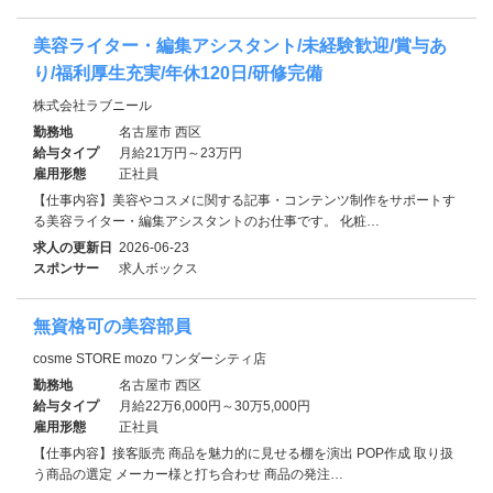
美容ライター・編集アシスタント/未経験歓迎/賞与あ
り/福利厚生充実/年休120日/研修完備
株式会社ラブニール
勤務地
名古屋市 西区
給与タイプ
月給21万円～23万円
雇用形態
正社員
【仕事内容】美容やコスメに関する記事・コンテンツ制作をサポートす
る美容ライター・編集アシスタントのお仕事です。 化粧…
求人の更新日
2026-06-23
スポンサー
求人ボックス
無資格可の美容部員
cosme STORE mozo ワンダーシティ店
勤務地
名古屋市 西区
給与タイプ
月給22万6,000円～30万5,000円
雇用形態
正社員
【仕事内容】接客販売 商品を魅力的に見せる棚を演出 POP作成 取り扱
う商品の選定 メーカー様と打ち合わせ 商品の発注…