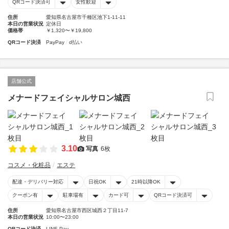
QRコード決済可
女性歓迎
住所
愛知県名古屋市千種区池下1-11-11
本日の営業状況
定休日
価格帯
￥1,320〜￥19,800
QRコード決済
PayPay
d払い
店舗公式
メナードフェイシャルサロン城西
3.10
写真
6枚
コスメ・化粧品
エステ
配達・デリバリー対応
日祝OK
21時以降OK
クーポン有
駐車場有
カード可
QRコード決済可
住所
愛知県名古屋市西区城西２丁目11-7
本日の営業状況
10:00〜23:00
QRコード決済
LINE Pay