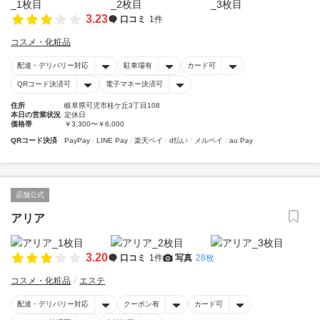
3.23
口コミ
1件
コスメ・化粧品
配達・デリバリー対応
駐車場有
カード可
QRコード決済可
電子マネー決済可
住所
岐阜県可児市桂ケ丘3丁目108
本日の営業状況
定休日
価格帯
￥3,300〜￥6,000
QRコード決済
PayPay
LINE Pay
楽天ペイ
d払い
メルペイ
au Pay
店舗公式
アリア
3.20
口コミ
1件
写真
28枚
コスメ・化粧品
エステ
配達・デリバリー対応
クーポン有
カード可