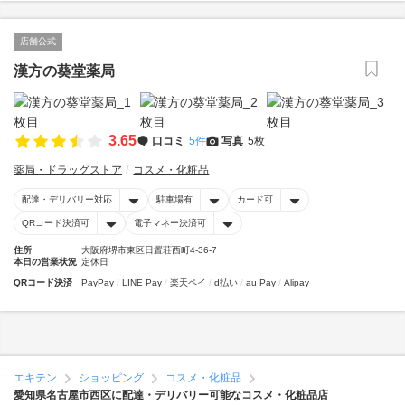
店舗公式
漢方の葵堂薬局
3.65
口コミ
5件
写真
5枚
薬局・ドラッグストア
コスメ・化粧品
配達・デリバリー対応
駐車場有
カード可
QRコード決済可
電子マネー決済可
住所
大阪府堺市東区日置荘西町4-36-7
本日の営業状況
定休日
QRコード決済
PayPay
LINE Pay
楽天ペイ
d払い
au Pay
Alipay
エキテン
ショッピング
コスメ・化粧品
愛知県名古屋市西区に配達・デリバリー可能なコスメ・化粧品店