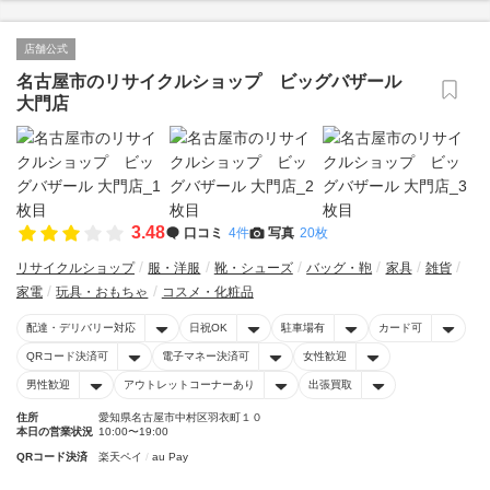
店舗公式
名古屋市のリサイクルショップ ビッグバザール
大門店
3.48
口コミ
4件
写真
20枚
リサイクルショップ
服・洋服
靴・シューズ
バッグ・鞄
家具
雑貨
家電
玩具・おもちゃ
コスメ・化粧品
配達・デリバリー対応
日祝OK
駐車場有
カード可
QRコード決済可
電子マネー決済可
女性歓迎
男性歓迎
アウトレットコーナーあり
出張買取
住所
愛知県名古屋市中村区羽衣町１０
本日の営業状況
10:00〜19:00
QRコード決済
楽天ペイ
au Pay