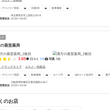
コスメ・化粧品
・デリバリー対応
日祝OK
駐車場有
埼玉県所沢市上安松1332-8
営業状況
10:00〜18:00
公式
方の葵堂薬局
3.65
口コミ
5件
写真
5枚
・ドラッグストア
コスメ・化粧品
・デリバリー対応
駐車場有
カード可
QRコード決済可
電
大阪府堺市東区日置荘西町4-36-7
営業状況
10:00〜15:00
くのお店