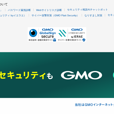
ついて
セキュリティ相談AIチャットボット
4」
パスワード漏洩診断
Webサイトリスク診断
セキ
ュリティ byイエラエ）
サイバー攻撃対策（GMO Flatt Security）
なりすまし対策