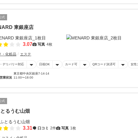
公式
NARD 東銀座店
3.07
写真
4枚
メ・化粧品
エステ
・デリバリー対応
日祝OK
カード可
QRコード決済可
女性
東京都中央区銀座7-14-14
営業状況
11:00〜18:00
公式
ふとるうむ山畑
3.31
口コミ
2件
写真
1枚