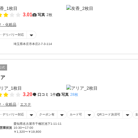
3.01
写真
2枚
メ・化粧品
・デリバリー対応
埼玉県本庄市本庄2-7-3-114
公式
リア
3.20
口コミ
1件
写真
28枚
メ・化粧品
エステ
・デリバリー対応
クーポン有
カード可
QRコード決済可
愛知県名古屋市千種区池下1-11-11
営業状況
10:30〜17:00
￥1,320〜￥19,800