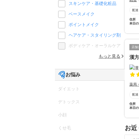
雑貨
スキンケア・基礎化粧品
配達
ベースメイク
住所
本日の
ポイントメイク
ヘアケア・スタイリング剤
ボディケア・オーラルケア
店舗
もっと見る
漢
お悩み
薬局
ダイエット
配達
デトックス
住所
本日の
小顔
お近
くせ毛