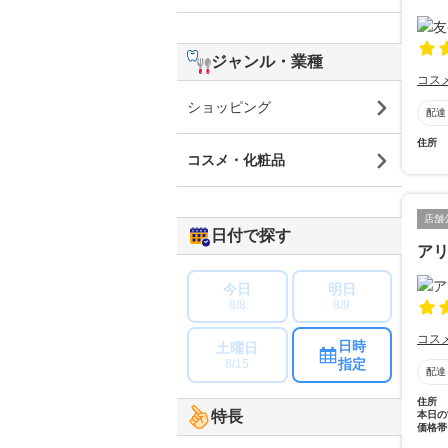
ジャンル・業種
コス
ショッピング
配達
住所
コスメ・化粧品
店舗
日付で探す
ア
今日
明日
8/8
8/9
コス
日時
土曜日
指定
8/15
配達
住所
特長
本日の
価格帯