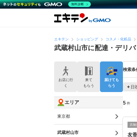
無料診断
エキテン
ショッピング
コスメ・化粧品
武蔵村山市に配達・デリバ
検索条
お店に行
来て
届けても
く
もらう
らう
日
エリア
5
件
東京都
店舗
武蔵村山市
友