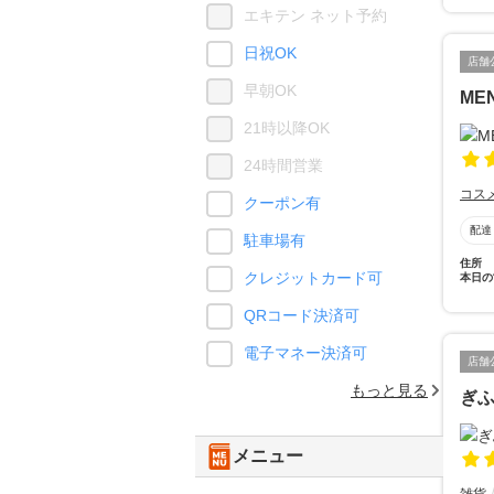
エキテン ネット予約
日祝OK
店舗
早朝OK
ME
21時以降OK
24時間営業
コス
クーポン有
配達
駐車場有
住所
クレジットカード可
本日の
QRコード決済可
電子マネー決済可
店舗
もっと見る
ぎ
メニュー