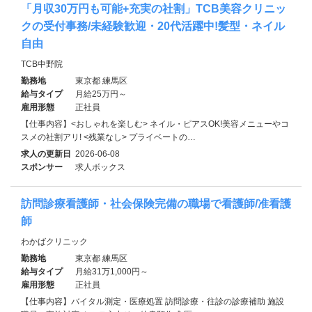
「月収30万円も可能+充実の社割」TCB美容クリニッ
クの受付事務/未経験歓迎・20代活躍中!髪型・ネイル
自由
TCB中野院
勤務地
東京都 練馬区
給与タイプ
月給25万円～
雇用形態
正社員
【仕事内容】<おしゃれを楽しむ> ネイル・ピアスOK!美容メニューやコ
スメの社割アリ! <残業なし> プライベートの…
求人の更新日
2026-06-08
スポンサー
求人ボックス
訪問診療看護師・社会保険完備の職場で看護師/准看護
師
わかばクリニック
勤務地
東京都 練馬区
給与タイプ
月給31万1,000円～
雇用形態
正社員
【仕事内容】バイタル測定・医療処置 訪問診療・往診の診療補助 施設