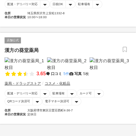
配達・デリバリー対応
日祝OK
駐車場有
住所
埼玉県所沢市上安松1332-8
本日の営業状況
10:00〜18:00
店舗公式
漢方の葵堂薬局
3.65
口コミ
5件
写真
5枚
薬局・ドラッグストア
コスメ・化粧品
配達・デリバリー対応
駐車場有
カード可
QRコード決済可
電子マネー決済可
住所
大阪府堺市東区日置荘西町4-36-7
本日の営業状況
定休日