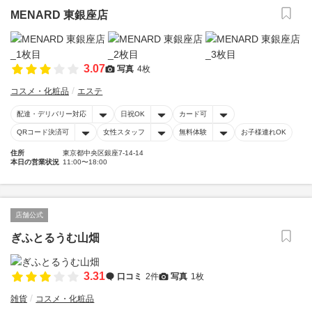
MENARD 東銀座店
3.07
写真
4枚
コスメ・化粧品
エステ
配達・デリバリー対応
日祝OK
カード可
QRコード決済可
女性スタッフ
無料体験
お子様連れOK
住所
東京都中央区銀座7-14-14
本日の営業状況
11:00〜18:00
店舗公式
ぎふとるうむ山畑
3.31
口コミ
2件
写真
1枚
雑貨
コスメ・化粧品