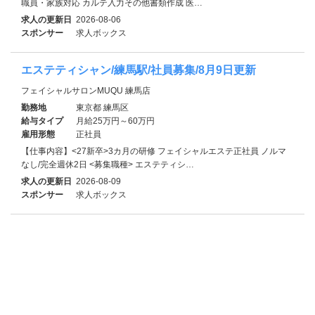
職員・家族対応 カルテ入力その他書類作成 医…
求人の更新日
2026-08-06
スポンサー
求人ボックス
エステティシャン/練馬駅/社員募集/8月9日更新
フェイシャルサロンMUQU 練馬店
勤務地
東京都 練馬区
給与タイプ
月給25万円～60万円
雇用形態
正社員
【仕事内容】<27新卒>3カ月の研修 フェイシャルエステ正社員 ノルマ
なし/完全週休2日 <募集職種> エステティシ…
求人の更新日
2026-08-09
スポンサー
求人ボックス