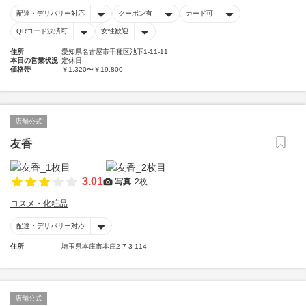
配達・デリバリー対応
クーポン有
カード可
QRコード決済可
女性歓迎
住所
愛知県名古屋市千種区池下1-11-11
本日の営業状況
定休日
価格帯
￥1,320〜￥19,800
店舗公式
友香
3.01
写真
2枚
コスメ・化粧品
配達・デリバリー対応
住所
埼玉県本庄市本庄2-7-3-114
店舗公式