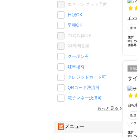
エキテン ネット予約
日祝OK
イン
早朝OK
配達
21時以降OK
住所
本日の
価格帯
24時間営業
クーポン有
駐車場有
店舗
クレジットカード可
サ
QRコード決済可
電子マネー決済可
自転
もっと見る
配達
アウ
メニュー
住所
本日の