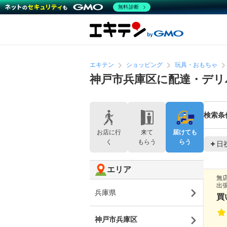
無料診断
エキテン
ショッピング
玩具・おもちゃ
神戸市兵庫区に配達・デリ
検索条
お店に行
来て
届けても
く
もらう
らう
日
エリア
無
出
兵庫県
買
神戸市兵庫区