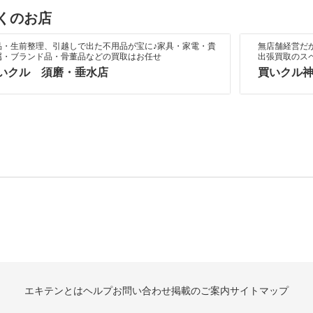
くのお店
品・生前整理、引越しで出た不用品が宝に♪家具・家電・貴
無店舗経営だ
属・ブランド品・骨董品などの買取はお任せ
出張買取のス
いクル 須磨・垂水店
買いクル
エキテンとは
ヘルプ
お問い合わせ
掲載のご案内
サイトマップ