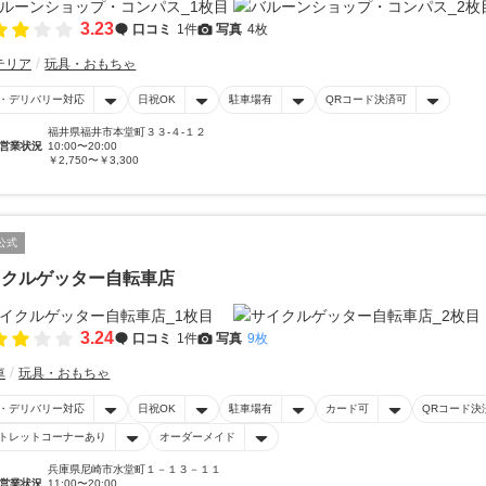
3.23
口コミ
1件
写真
4枚
テリア
玩具・おもちゃ
・デリバリー対応
日祝OK
駐車場有
QRコード決済可
福井県福井市本堂町３３-４-１２
営業状況
10:00〜20:00
￥2,750〜￥3,300
公式
イクルゲッター自転車店
3.24
口コミ
1件
写真
9枚
車
玩具・おもちゃ
・デリバリー対応
日祝OK
駐車場有
カード可
QRコード決
トレットコーナーあり
オーダーメイド
兵庫県尼崎市水堂町１－１３－１１
営業状況
11:00〜20:00