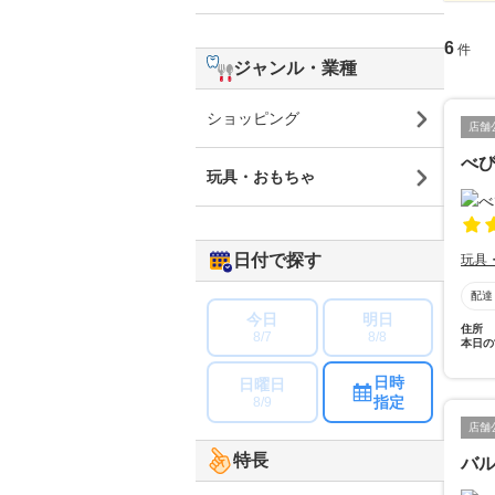
6
件
ジャンル・業種
ショッピング
店舗
べ
玩具・おもちゃ
日付で探す
玩具
配達
今日
明日
住所
8/7
8/8
本日の
日時
日曜日
指定
8/9
店舗
特長
バ