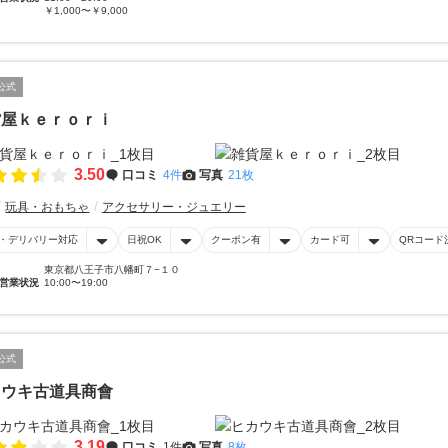
￥1,000〜￥9,000
公式
貨屋ｋｅｒｏｒｉ
3.50
口コミ
4件
写真
21枚
玩具・おもちゃ
アクセサリー・ジュエリー
・デリバリー対応
日祝OK
クーポン有
カード可
QRコード
東京都八王子市八幡町７−１０
営業状況
10:00〜19:00
公式
カウキ古道具商會
3.19
口コミ
1件
写真
8枚