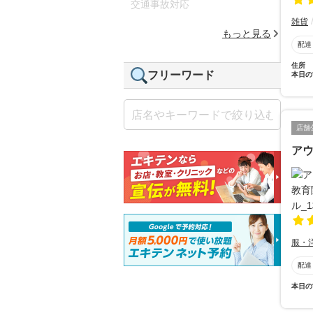
交通事故対応
雑貨
もっと見る
配達
住所
フリーワード
本日の
店舗
ア
服・
配達
本日の