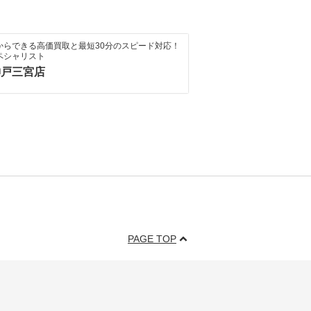
からできる高価買取と最短30分のスピード対応！
ペシャリスト
神戸三宮店
PAGE TOP