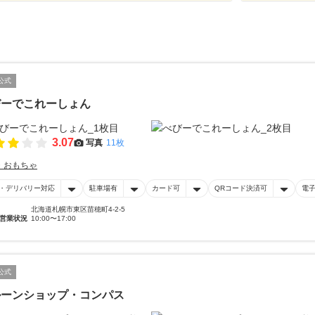
公式
びーでこれーしょん
3.07
写真
11枚
・おもちゃ
・デリバリー対応
駐車場有
カード可
QRコード決済可
電
北海道札幌市東区苗穂町4-2-5
営業状況
10:00〜17:00
公式
ルーンショップ・コンパス