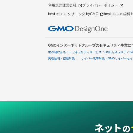
利用規約
運営会社
プライバシーポリシー
best choice クリニック byGMO
best choice 歯科
GMOインターネットグループのセキュリティ事業に
世界初総合ネットセキュリティサービス「GMOセキュリティ2
実在証明・盗聴対策
サイバー攻撃対策（GMOサイバーセキ