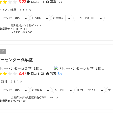
3.23
口コミ
1件
写真
4枚
テリア
玩具・おもちゃ
・デリバリー対応
日祝OK
駐車場有
QRコード決済可
福井県福井市本堂町３３-４-１２
営業状況
10:00〜20:00
￥2,750〜￥3,300
公式
ビーセンター双葉堂
3.47
口コミ
2件
写真
7枚
玩具・おもちゃ
・デリバリー対応
駐車場有
カード可
QRコード決済可
電
京都府京都市伏見区桃山町和泉２４−１０
営業状況
9:00〜17:30