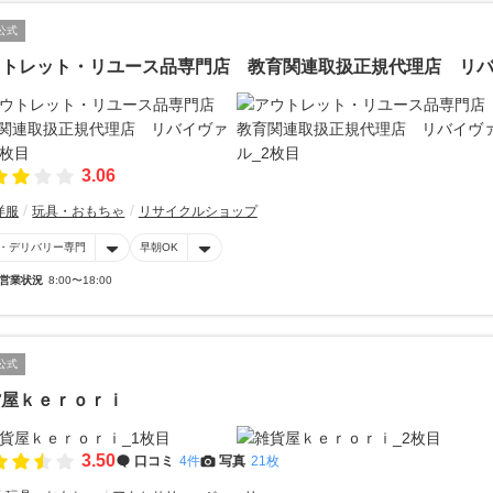
公式
ウトレット・リユース品専門店 教育関連取扱正規代理店 リ
3.06
洋服
玩具・おもちゃ
リサイクルショップ
・デリバリー専門
早朝OK
営業状況
8:00〜18:00
公式
貨屋ｋｅｒｏｒｉ
3.50
口コミ
4件
写真
21枚