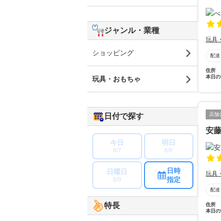
ジャンル・業種
玩具
ショッピング
配達
住所
本日の
玩具・おもちゃ
店舗
日付で探す
安
今日
明日
8/7
8/8
日時
日曜日
玩具
指定
8/9
配達
特長
住所
本日の