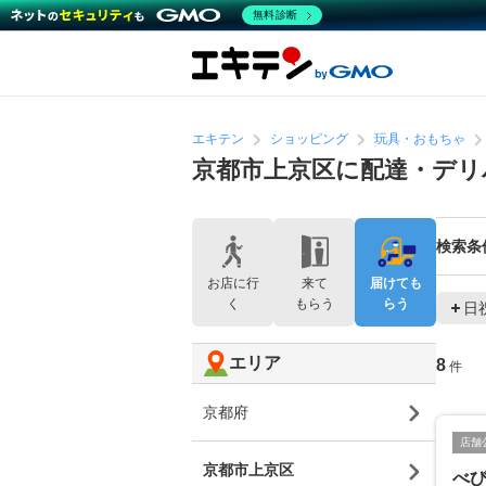
無料診断
エキテン
ショッピング
玩具・おもちゃ
京都市上京区に配達・デリ
検索条
お店に行
来て
届けても
く
もらう
らう
日
エリア
8
件
京都府
店舗
京都市上京区
べ