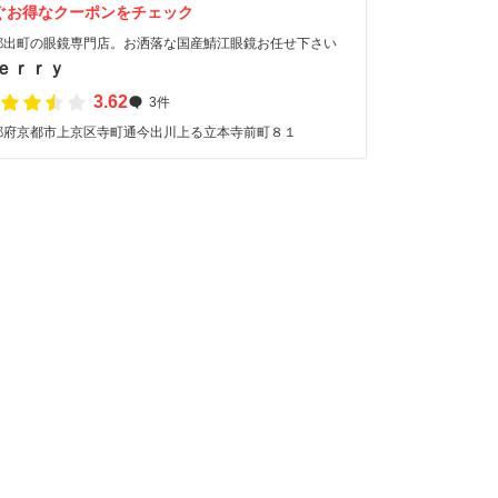
ぐお得なクーポンをチェック
都出町の眼鏡専門店。お洒落な国産鯖江眼鏡お任せ下さい
ｅｒｒｙ
3.62
3件
都府京都市上京区寺町通今出川上る立本寺前町８１