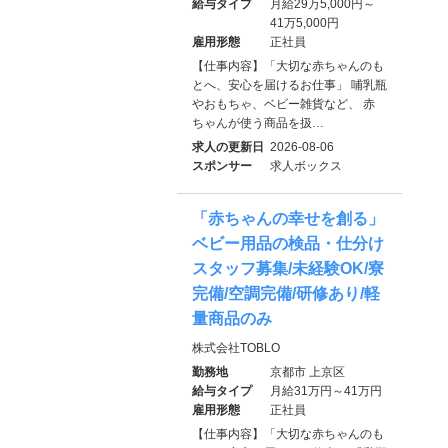
給与タイプ
月給29万5,000円～
41万5,000円
雇用形態
正社員
【仕事内容】「大切な赤ちゃんのも
とへ、安心を届けるお仕事」 哺乳瓶
やおもちゃ、ベビー雑貨など、 赤
ちゃんが使う商品を扱…
求人の更新日
2026-08-06
スポンサー
求人ボックス
「赤ちゃんの幸せを創る」
ベビー用品の検品・仕分け
スタッフ募集/未経験OK/寮
完備/空調完備/研修あり/軽
量商品のみ
株式会社TOBLO
勤務地
京都市 上京区
給与タイプ
月給31万円～41万円
雇用形態
正社員
【仕事内容】「大切な赤ちゃんのも