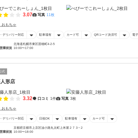
3.07
写真
11枚
・おもちゃ
・デリバリー対応
駐車場有
カード可
QRコード決済可
電
北海道札幌市東区苗穂町4-2-5
営業状況
10:00〜17:00
公式
藤人形店
3.32
口コミ
1件
写真
3枚
・おもちゃ
・デリバリー対応
日祝OK
駐車場有
カード可
京都府京都市上京区油小路丸太町上米屋２７３−２
営業状況
10:00〜18:00