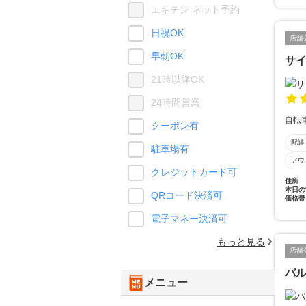
エキテン ネット予約
日祝OK
店舗
早朝OK
サ
21時以降OK
24時間営業
自転
クーポン有
配達
駐車場有
アウ
クレジットカード可
住所
本日の
QRコード決済可
価格帯
電子マネー決済可
もっと見る
店舗
バ
メニュー