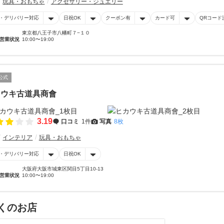
玩具・おもちゃ
アクセサリー・ジュエリー
・デリバリー対応
日祝OK
クーポン有
カード可
QRコード
東京都八王子市八幡町７−１０
営業状況
10:00〜19:00
公式
カウキ古道具商會
3.19
口コミ
1件
写真
8枚
インテリア
玩具・おもちゃ
・デリバリー対応
日祝OK
大阪府大阪市城東区関目5丁目10-13
営業状況
10:00〜19:00
くのお店