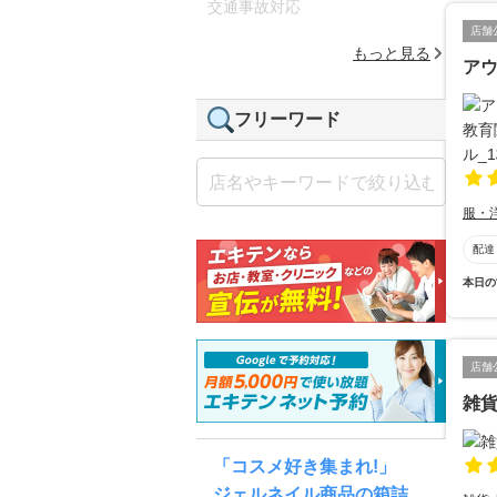
交通事故対応
店舗
もっと見る
ア
フリーワード
服・
配達
本日の
店舗
雑
「コスメ好き集まれ!」
ジェルネイル商品の箱詰