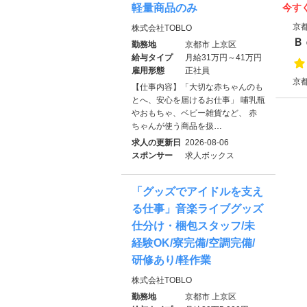
今す
軽量商品のみ
京
株式会社TOBLO
Ｂ
勤務地
京都市 上京区
給与タイプ
月給31万円～41万円
雇用形態
正社員
京
【仕事内容】「大切な赤ちゃんのも
とへ、安心を届けるお仕事」 哺乳瓶
やおもちゃ、ベビー雑貨など、 赤
ちゃんが使う商品を扱…
求人の更新日
2026-08-06
スポンサー
求人ボックス
「グッズでアイドルを支え
る仕事」音楽ライブグッズ
仕分け・梱包スタッフ/未
経験OK/寮完備/空調完備/
研修あり/軽作業
株式会社TOBLO
勤務地
京都市 上京区