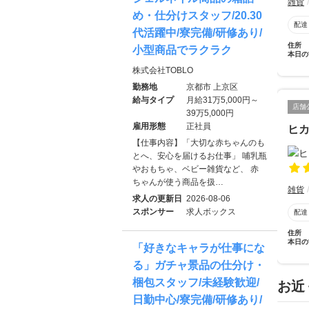
雑貨
め・仕分けスタッフ/20.30
配達
代活躍中/寮完備/研修あり/
住所
小型商品でラクラク
本日の
株式会社TOBLO
勤務地
京都市 上京区
給与タイプ
月給31万5,000円～
店舗
39万5,000円
雇用形態
正社員
ヒ
【仕事内容】「大切な赤ちゃんのも
とへ、安心を届けるお仕事」 哺乳瓶
やおもちゃ、ベビー雑貨など、 赤
ちゃんが使う商品を扱…
雑貨
求人の更新日
2026-08-06
スポンサー
求人ボックス
配達
住所
本日の
「好きなキャラが仕事にな
る」ガチャ景品の仕分け・
梱包スタッフ/未経験歓迎/
お近
日勤中心/寮完備/研修あり/