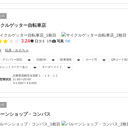
公式
イクルゲッター自転車店
3.24
口コミ
1件
写真
9枚
車
玩具・おもちゃ
・デリバリー対応
日祝OK
駐車場有
カード可
QRコード決
トレットコーナーあり
オーダーメイド
兵庫県尼崎市水堂町１－１３－１１
営業状況
11:00〜20:00
￥1,000〜￥9,000
公式
ルーンショップ・コンパス