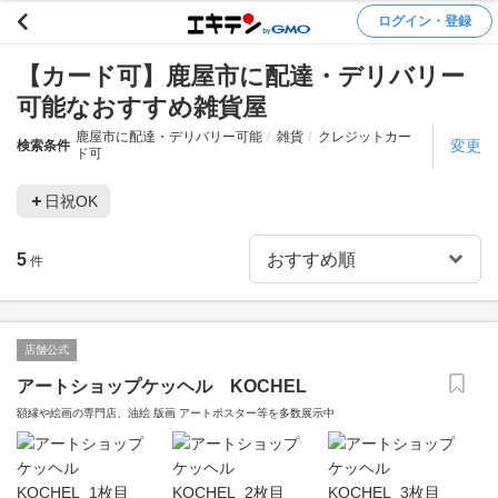
ログイン・登録
【カード可】鹿屋市に配達・デリバリー
可能なおすすめ雑貨屋
鹿屋市に配達・デリバリー可能
雑貨
クレジットカー
変更
検索条件
ド可
日祝OK
5
件
店舗公式
アートショップケッヘル KOCHEL
額縁や絵画の専門店、油絵 版画 アートポスター等を多数展示中