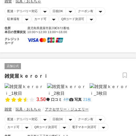
雑貨
玩具・おもちゃ
配達・デリバリー対応
日祝OK
クーポン有
駐車場有
カード可
QRコード決済可
住所
鹿児島県鹿屋市新川町672番地
本日の営業状況
10:00〜12:00 13:00〜16:00
クレジット
カード
店舗公式
雑貨屋ｋｅｒｏｒｉ
3.50
口コミ
4件
写真
21枚
雑貨
玩具・おもちゃ
アクセサリー・ジュエリー
配達・デリバリー対応
日祝OK
クーポン有
カード可
QRコード決済可
電子マネー決済可