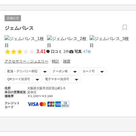
店舗公式
ジェムパレス
3.41
口コミ
2件
写真
47枚
アクセサリー・ジュエリー
時計
雑貨
配達・デリバリー対応
クーポン有
カード可
QRコード決済可
電子マネー決済可
住所
大阪府大阪市北区堂山町1-5
本日の営業状況
定休日
価格帯
￥1,100〜￥2,160
クレジット
カード