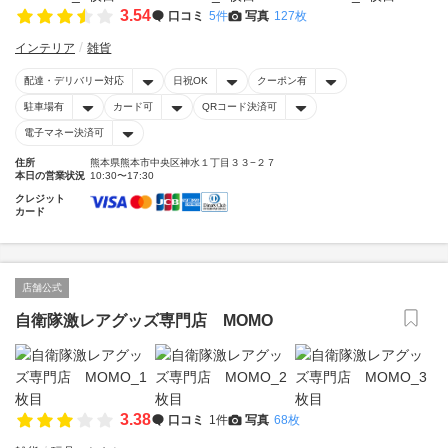
3.54
口コミ
5件
写真
127枚
インテリア
雑貨
配達・デリバリー対応
日祝OK
クーポン有
駐車場有
カード可
QRコード決済可
電子マネー決済可
住所
熊本県熊本市中央区神水１丁目３３−２７
本日の営業状況
10:30〜17:30
クレジット
カード
店舗公式
自衛隊激レアグッズ専門店 MOMO
3.38
口コミ
1件
写真
68枚