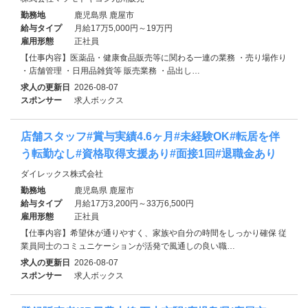
勤務地
鹿児島県 鹿屋市
給与タイプ
月給17万5,000円～19万円
雇用形態
正社員
【仕事内容】医薬品・健康食品販売等に関わる一連の業務 ・売り場作り
・店舗管理 ・日用品雑貨等 販売業務 ・品出し…
求人の更新日
2026-08-07
スポンサー
求人ボックス
店舗スタッフ#賞与実績4.6ヶ月#未経験OK#転居を伴
う転勤なし#資格取得支援あり#面接1回#退職金あり
ダイレックス株式会社
勤務地
鹿児島県 鹿屋市
給与タイプ
月給17万3,200円～33万6,500円
雇用形態
正社員
【仕事内容】希望休が通りやすく、家族や自分の時間をしっかり確保 従
業員同士のコミュニケーションが活発で風通しの良い職…
求人の更新日
2026-08-07
スポンサー
求人ボックス