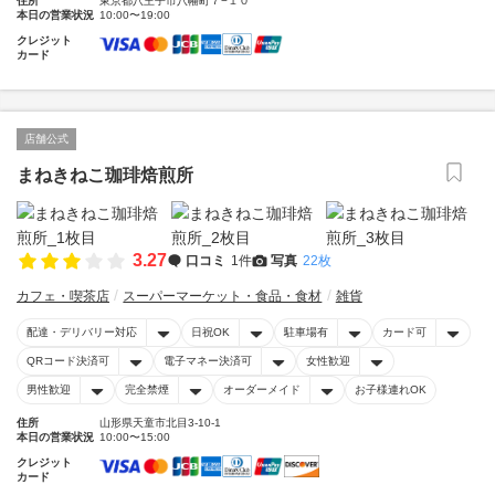
住所
東京都八王子市八幡町７−１０
本日の営業状況
10:00〜19:00
クレジット
カード
店舗公式
まねきねこ珈琲焙煎所
3.27
口コミ
1件
写真
22枚
カフェ・喫茶店
スーパーマーケット・食品・食材
雑貨
配達・デリバリー対応
日祝OK
駐車場有
カード可
QRコード決済可
電子マネー決済可
女性歓迎
男性歓迎
完全禁煙
オーダーメイド
お子様連れOK
住所
山形県天童市北目3-10-1
本日の営業状況
10:00〜15:00
クレジット
カード