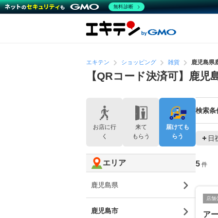
無料診断
エキテン
ショッピング
雑貨
鹿児島県
【QRコード決済可】鹿児
検索条
お店に行
来て
届けても
く
もらう
らう
日
エリア
5
件
鹿児島県
店舗
鹿児島市
アー