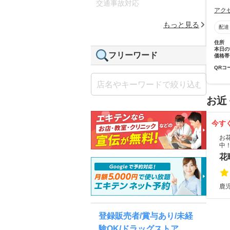
交通事故対応
アク
もっと見る
配達
住所
本日の
フリーワード
価格帯
QRコ
お近
今す
お
中
花
鹿
登録販売者/賞与あり/未経
験OK/ドラッグストア