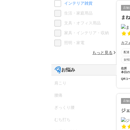
インテリア雑貨
店舗
生活・家庭用品
ま
文具・オフィス用品
家具・インテリア・収納
照明・家電
カフ
もっと見る
配達
女性
住所
お悩み
本日の
QRコ
肩こり
腰痛
店舗
ぎっくり腰
ジ
むち打ち