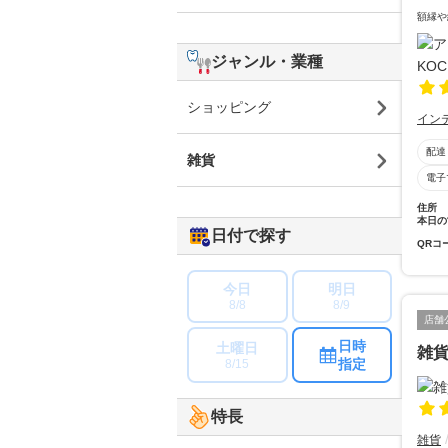
額縁や
ジャンル・業種
ショッピング
イン
配達
雑貨
電子
住所
本日の
日付で探す
QRコ
今日
明日
8/8
8/9
店舗
日時
土曜日
雑
指定
8/15
特長
雑貨