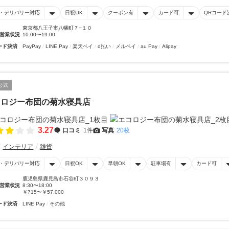
・デリバリー対応
日祝OK
クーポン有
カード可
QRコード
東京都八王子市八幡町７−１０
営業状況
10:00〜19:00
ード決済
PayPay
LINE Pay
楽天ペイ
d払い
メルペイ
au Pay
Alipay
公式
コロジー布団の菊水寝具店
3.27
口コミ
1件
写真
20枚
インテリア
雑貨
・デリバリー対応
日祝OK
早朝OK
駐車場有
カード可
鹿児島県鹿児島市石谷町３０９３
営業状況
8:30〜18:00
￥715〜￥57,000
ード決済
LINE Pay
その他