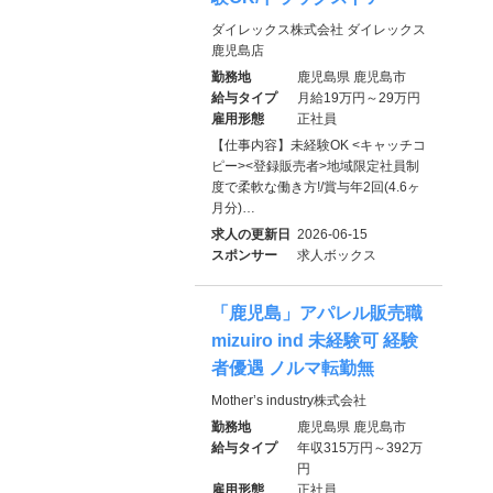
ダイレックス株式会社 ダイレックス
鹿児島店
勤務地
鹿児島県 鹿児島市
給与タイプ
月給19万円～29万円
雇用形態
正社員
【仕事内容】未経験OK <キャッチコ
ピー><登録販売者>地域限定社員制
度で柔軟な働き方!/賞与年2回(4.6ヶ
月分)…
求人の更新日
2026-06-15
スポンサー
求人ボックス
「鹿児島」アパレル販売職
mizuiro ind 未経験可 経験
者優遇 ノルマ転勤無
Mother’s industry株式会社
勤務地
鹿児島県 鹿児島市
給与タイプ
年収315万円～392万
円
雇用形態
正社員