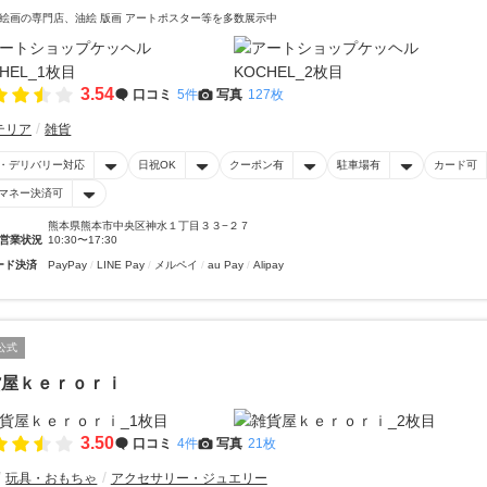
絵画の専門店、油絵 版画 アートポスター等を多数展示中
3.54
口コミ
5件
写真
127枚
テリア
雑貨
・デリバリー対応
日祝OK
クーポン有
駐車場有
カード可
マネー決済可
熊本県熊本市中央区神水１丁目３３−２７
営業状況
10:30〜17:30
ード決済
PayPay
LINE Pay
メルペイ
au Pay
Alipay
公式
貨屋ｋｅｒｏｒｉ
3.50
口コミ
4件
写真
21枚
玩具・おもちゃ
アクセサリー・ジュエリー