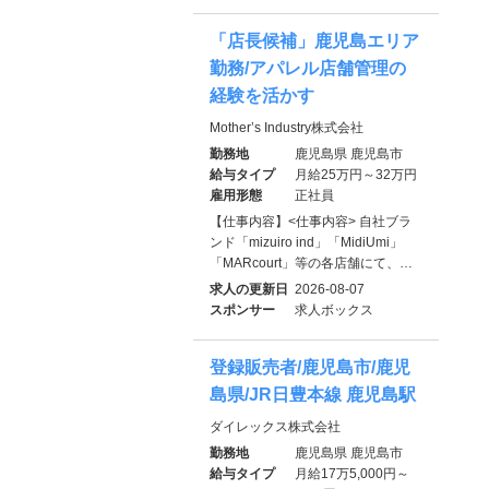
「店長候補」鹿児島エリア
勤務/アパレル店舗管理の
経験を活かす
Mother’s Industry株式会社
勤務地
鹿児島県 鹿児島市
給与タイプ
月給25万円～32万円
雇用形態
正社員
【仕事内容】<仕事内容> 自社ブラ
ンド「mizuiro ind」「MidiUmi」
「MARcourt」等の各店舗にて、…
求人の更新日
2026-08-07
スポンサー
求人ボックス
登録販売者/鹿児島市/鹿児
島県/JR日豊本線 鹿児島駅
ダイレックス株式会社
勤務地
鹿児島県 鹿児島市
給与タイプ
月給17万5,000円～