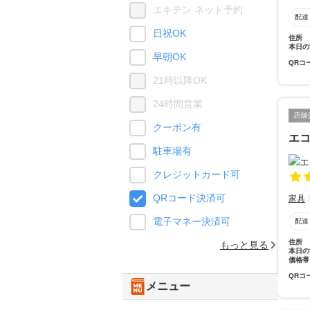
エキテン ネット予約
配達
日祝OK
住所
本日の
早朝OK
QRコ
21時以降OK
24時間営業
店舗
クーポン有
エ
駐車場有
クレジットカード可
QRコード決済可
家具
電子マネー決済可
配達
住所
もっと見る
本日の
価格帯
QRコ
メニュー