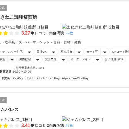
公式
ねきねこ珈琲焙煎所
3.27
口コミ
1件
写真
22枚
ェ・喫茶店
スーパーマーケット・食品・食材
雑貨
・デリバリー対応
日祝OK
駐車場有
カード可
QRコード決
歓迎
男性歓迎
完全禁煙
オーダーメイド
お子様連れOK
山形県天童市北目3-10-1
営業状況
10:00〜15:00
ード決済
PayPay
d払い
メルペイ
au Pay
Alipay
WeChatPay
公式
ェムパレス
3.41
口コミ
2件
写真
47枚