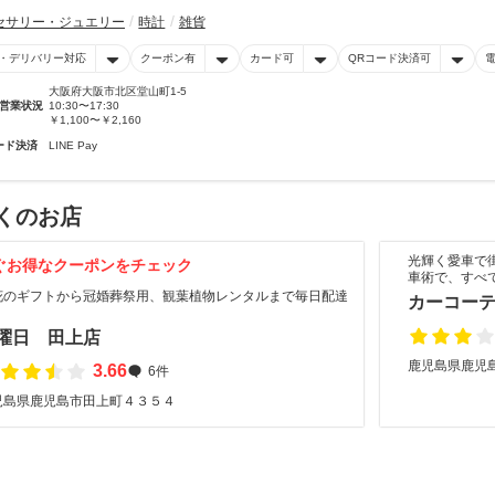
セサリー・ジュエリー
時計
雑貨
・デリバリー対応
クーポン有
カード可
QRコード決済可
大阪府大阪市北区堂山町1-5
営業状況
10:30〜17:30
￥1,100〜￥2,160
ード決済
LINE Pay
くのお店
光輝く愛車で
ぐお得なクーポンをチェック
車術で、すべ
花のギフトから冠婚葬祭用、観葉植物レンタルまで毎日配達
カーコーテ
！
曜日 田上店
鹿児島県鹿児島
3.66
6件
児島県鹿児島市田上町４３５４