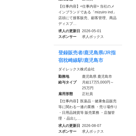
【仕事内容】<仕事内容> 当社のメ
インブランドである「mizuiro ind」
店頭にて接客販売、顧客管理、商品
ディスプ…
求人の更新日
2026-05-01
スポンサー
求人ボックス
登録販売者/鹿児島県/JR指
宿枕崎線駅/鹿児島市
ダイレックス株式会社
勤務地
鹿児島県 鹿児島市
給与タイプ
月給17万5,000円～
25万円
雇用形態
正社員
【仕事内容】医薬品・健康食品販売
等に関わる一連の業務 ・売り場作り
・日用品雑貨等 販売業務 ・店舗管
理 ・品出し…
求人の更新日
2026-08-07
スポンサー
求人ボックス