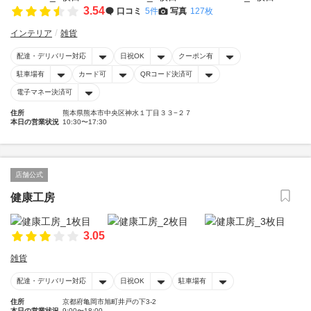
3.54
口コミ
5件
写真
127枚
インテリア
雑貨
配達・デリバリー対応
日祝OK
クーポン有
駐車場有
カード可
QRコード決済可
電子マネー決済可
住所
熊本県熊本市中央区神水１丁目３３−２７
本日の営業状況
10:30〜17:30
店舗公式
健康工房
3.05
雑貨
配達・デリバリー対応
日祝OK
駐車場有
住所
京都府亀岡市旭町井戸の下3-2
本日の営業状況
9:00〜18:00