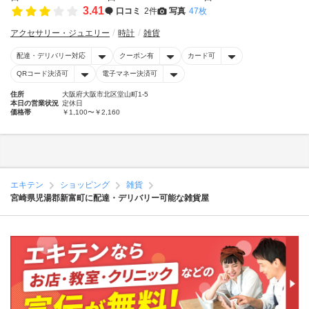
3.41
口コミ
2件
写真
47枚
アクセサリー・ジュエリー
時計
雑貨
配達・デリバリー対応
クーポン有
カード可
QRコード決済可
電子マネー決済可
住所
大阪府大阪市北区堂山町1-5
本日の営業状況
定休日
価格帯
￥1,100〜￥2,160
エキテン
ショッピング
雑貨
宮崎県児湯郡新富町に配達・デリバリー可能な雑貨屋