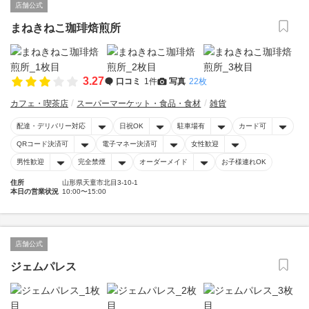
店舗公式
まねきねこ珈琲焙煎所
3.27
口コミ
1件
写真
22枚
カフェ・喫茶店
スーパーマーケット・食品・食材
雑貨
配達・デリバリー対応
日祝OK
駐車場有
カード可
QRコード決済可
電子マネー決済可
女性歓迎
男性歓迎
完全禁煙
オーダーメイド
お子様連れOK
住所
山形県天童市北目3-10-1
本日の営業状況
10:00〜15:00
店舗公式
ジェムパレス