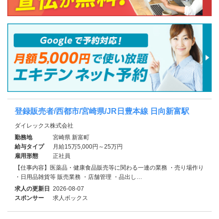
登録販売者/西都市/宮崎県/JR日豊本線 日向新富駅
ダイレックス株式会社
勤務地
宮崎県 新富町
給与タイプ
月給15万5,000円～25万円
雇用形態
正社員
【仕事内容】医薬品・健康食品販売等に関わる一連の業務 ・売り場作り
・日用品雑貨等 販売業務 ・店舗管理 ・品出し…
求人の更新日
2026-08-07
スポンサー
求人ボックス