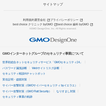
サイトマップ
利用規約
運営会社
プライバシーポリシー
best choice クリニック byGMO
best choice 歯科 byGMO
©GMO DesignOne, Inc. All Rights reserved.
GMOインターネットグループのセキュリティ事業について
世界初総合ネットセキュリティサービス「GMOセキュリティ24」
パスワード漏洩診断
Webサイトリスク診断
セキュリティ相談AIチャットボット
実在証明・盗聴対策
サイバー攻撃対策（GMOサイバーセキュリティ byイエラエ）
サイバー攻撃対策（GMO Flatt Security）
なりすまし対策
セキュリティ事業の軌跡