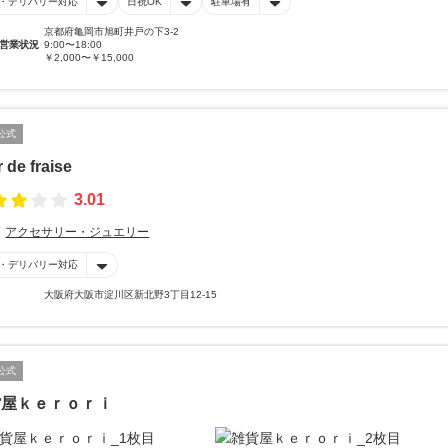
・デリバリー対応
日祝OK
駐車場有
京都府亀岡市旭町井戸の下3-2
営業状況
9:00〜18:00
￥2,000〜￥15,000
公式
r de fraise
3.01
アクセサリー・ジュエリー
・デリバリー対応
大阪府大阪市淀川区新北野3丁目12-15
公式
貨屋ｋｅｒｏｒｉ