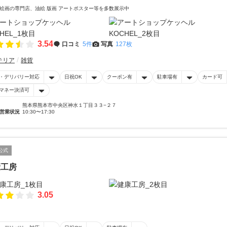
絵画の専門店、油絵 版画 アートポスター等を多数展示中
3.54
口コミ
5件
写真
127枚
テリア
雑貨
・デリバリー対応
日祝OK
クーポン有
駐車場有
カード可
マネー決済可
熊本県熊本市中央区神水１丁目３３−２７
営業状況
10:30〜17:30
公式
康工房
3.05