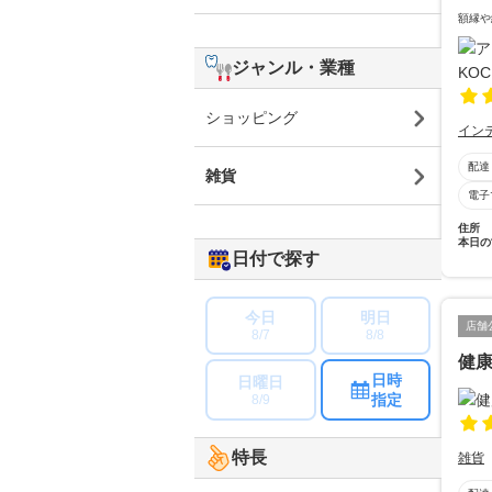
額縁や
ジャンル・業種
ショッピング
イン
配達
雑貨
電子
住所
本日の
日付で探す
今日
明日
店舗
8/7
8/8
健
日時
日曜日
指定
8/9
特長
雑貨