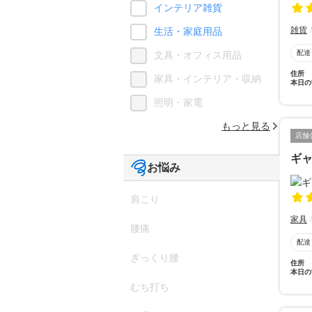
インテリア雑貨
雑貨
生活・家庭用品
配達
文具・オフィス用品
住所
家具・インテリア・収納
本日の
照明・家電
もっと見る
店舗
ギ
お悩み
肩こり
家具
腰痛
配達
ぎっくり腰
住所
本日の
むち打ち