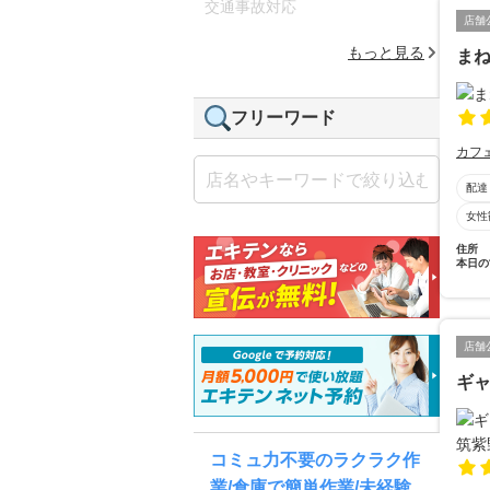
交通事故対応
店舗
もっと見る
ま
フリーワード
カフ
配達
女性
住所
本日の
店舗
ギャ
コミュ力不要のラクラク作
業/倉庫で簡単作業/未経験