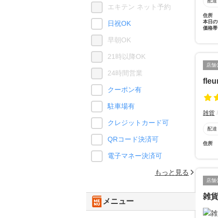
配達
エキテン ネット予約
住所
本日の
日祝OK
価格帯
早朝OK
21時以降OK
店舗
24時間営業
fleu
クーポン有
駐車場有
雑貨
クレジットカード可
配達
QRコード決済可
住所
電子マネー決済可
もっと見る
店舗
雑
メニュー