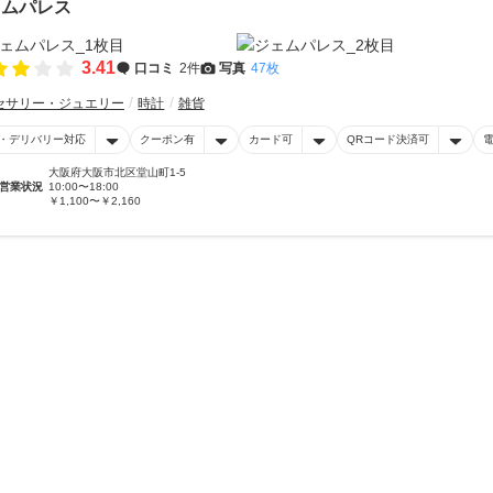
ェムパレス
3.41
口コミ
2件
写真
47枚
セサリー・ジュエリー
時計
雑貨
・デリバリー対応
クーポン有
カード可
QRコード決済可
大阪府大阪市北区堂山町1-5
営業状況
10:00〜18:00
￥1,100〜￥2,160