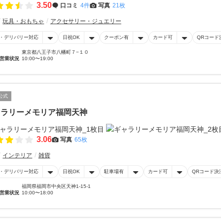
3.50
口コミ
4件
写真
21枚
玩具・おもちゃ
アクセサリー・ジュエリー
・デリバリー対応
日祝OK
クーポン有
カード可
QRコード
東京都八王子市八幡町７−１０
営業状況
10:00〜19:00
公式
ャラリーメモリア福岡天神
3.06
写真
65枚
インテリア
雑貨
・デリバリー対応
日祝OK
駐車場有
カード可
QRコード決
福岡県福岡市中央区天神1-15-1
営業状況
10:00〜18:00