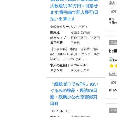
家具
大歓迎/月30万円～目指せ
配達
ます/寮完備で即入寮可/日
払い出来ます
住所
本日の
株式会社リーパス・バディ
勤務地
福岡県 苅田町
給与タイプ
月給28万円～34万円
店舗
雇用形態
正社員
【仕事内容】<梱包・包装系> 月給
be
¥280,000～¥340,000 ダンボールに
詰めて、テープでとめる…
求人の更新日
2026-07-10
スポンサー
求人ボックス
結婚
配達
「経験ゼロでもOK」ぬい
ぐるみの検品・袋詰め/日
本日の
勤・残業少なめ/京都郡苅
田町
店舗
THE STREAK