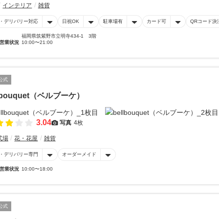
インテリア
雑貨
・デリバリー対応
日祝OK
駐車場有
カード可
QRコード決
福岡県筑紫野市立明寺434-1 3階
営業状況
10:00〜21:00
公式
llbouquet（ベルブーケ）
3.04
写真
4枚
式場
花・花屋
雑貨
・デリバリー専門
オーダーメイド
営業状況
10:00〜18:00
公式