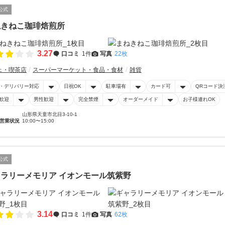
公式
ねきねこ珈琲焙煎所
3.27
口コミ
1件
写真
22枚
ェ・喫茶店
スーパーマーケット・食品・食材
雑貨
・デリバリー対応
日祝OK
駐車場有
カード可
QRコード決
歓迎
男性歓迎
完全禁煙
オーダーメイド
お子様連れOK
山形県天童市北目3-10-1
営業状況
10:00〜15:00
公式
ラリーメモリア イオンモール筑紫野
3.14
口コミ
1件
写真
62枚