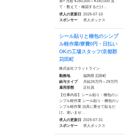
系> 月給 ¥280,000～¥340,000 見
て・数えて・確認するだけ…
求人の更新日
2026-07-10
スポンサー
求人ボックス
シール貼りと梱包のシンプ
ル軽作業/寮費0円・日払い
OKの工場スタッフ/京都郡
苅田町
株式会社フラットライン
勤務地
福岡県 苅田町
給与タイプ
月給26万円～29万円
雇用形態
正社員
【仕事内容】シール貼り・梱包のシ
ンプル軽作業 シール貼り・梱包のシ
ンプル軽作業 治具に乗せて貼るだ
け。迷いませ…
求人の更新日
2026-07-31
スポンサー
求人ボックス