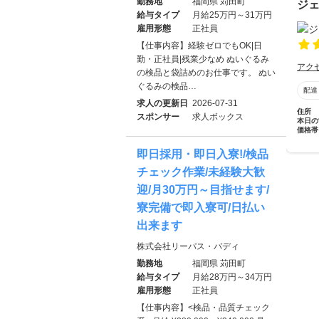
勤務地
福岡県 苅田町
ジ
給与タイプ
月給25万円～31万円
雇用形態
正社員
【仕事内容】経験ゼロでもOK|日
勤・正社員|残業少なめ ぬいぐるみ
アク
の検品と袋詰めのお仕事です。 ぬい
ぐるみの検品…
配達
求人の更新日
2026-07-31
住所
スポンサー
求人ボックス
本日の
価格帯
即日採用・即日入寮!/検品
チェック作業/未経験大歓
迎/月30万円～目指せます/
寮完備で即入寮可/日払い
出来ます
株式会社リーパス・バディ
勤務地
福岡県 苅田町
給与タイプ
月給28万円～34万円
雇用形態
正社員
【仕事内容】<検品・品質チェック