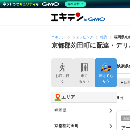
無料診断
エキテン
ショッピング
雑貨
福岡県京
京都郡苅田町に配達・デリ
検索条
お店に行
来て
届けても
く
もらう
らう
日
エリア
9
件
福岡県
店舗
京都郡苅田町
アー