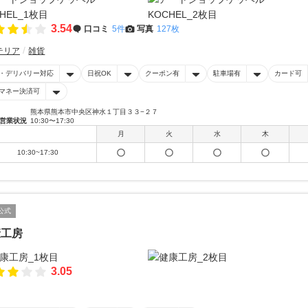
3.54
口コミ
5件
写真
127枚
テリア
雑貨
・デリバリー対応
日祝OK
クーポン有
駐車場有
カード可
マネー決済可
熊本県熊本市中央区神水１丁目３３−２７
営業状況
10:30〜17:30
月
火
水
木
10:30~17:30
公式
康工房
3.05