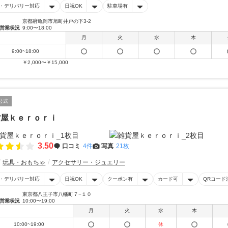
・デリバリー対応
日祝OK
駐車場有
京都府亀岡市旭町井戸の下3-2
営業状況
9:00〜18:00
月
火
水
木
9:00~18:00
￥2,000〜￥15,000
公式
貨屋ｋｅｒｏｒｉ
3.50
口コミ
4件
写真
21枚
玩具・おもちゃ
アクセサリー・ジュエリー
・デリバリー対応
日祝OK
クーポン有
カード可
QRコード
東京都八王子市八幡町７−１０
営業状況
10:00〜19:00
月
火
水
木
10:00~19:00
休