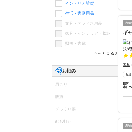
インテリア雑貨
生活・家庭用品
文具・オフィス用品
店舗
ギャ
家具・インテリア・収納
照明・家電
もっと見る
家具
お悩み
配達
住所
肩こり
本日の
腰痛
ぎっくり腰
むち打ち
店舗