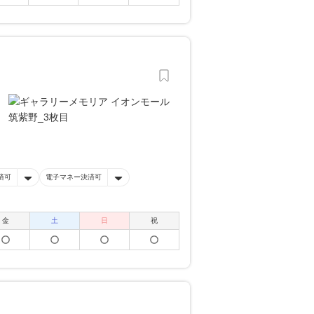
済可
電子マネー決済可
金
土
日
祝