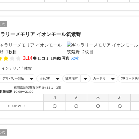
公式
ラリーメモリア イオンモール筑紫野
3.14
口コミ
1件
写真
62枚
インテリア
雑貨
・デリバリー対応
日祝OK
駐車場有
カード可
QRコード決
福岡県筑紫野市立明寺434-1 3階
営業状況
10:00〜21:00
月
火
水
木
10:00~21:00
公式