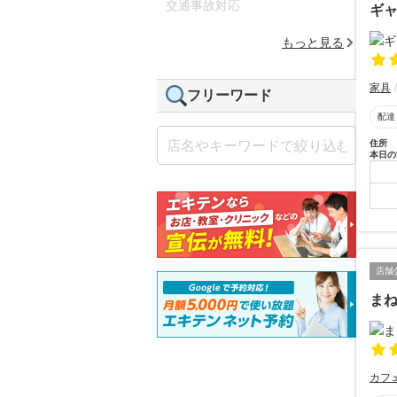
交通事故対応
ギ
もっと見る
家具
フリーワード
配達
住所
本日の
店舗
ま
カフ