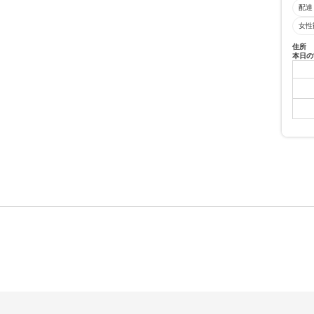
配達
女性
住所
本日の