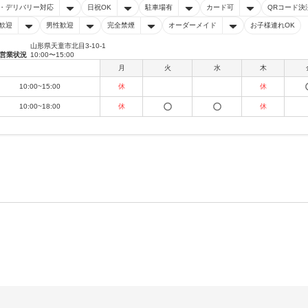
・デリバリー対応
日祝OK
駐車場有
カード可
QRコード決
歓迎
男性歓迎
完全禁煙
オーダーメイド
お子様連れOK
山形県天童市北目3-10-1
営業状況
10:00〜15:00
月
火
水
木
10:00~15:00
休
休
10:00~18:00
休
休