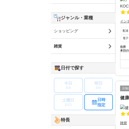
ジャンル・業種
イン
ショッピング
配達
電子
雑貨
住所
本日の
日付で探す
今日
明日
8/8
8/9
店舗
健
日時
土曜日
指定
8/15
特長
雑貨