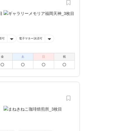
済可
電子マネー決済可
金
土
日
祝