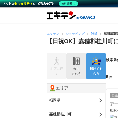
無料診断
エキテン
ショッピング
雑貨
福岡県嘉
【日祝OK】嘉穂郡桂川町
検索条
お店に行
来て
届けても
く
もらう
らう
6
件
エリア
店舗
福岡県
アー
額縁や
嘉穂郡桂川町