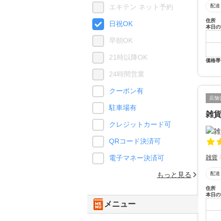
配達
エキテン ネット予約
住所
日祝OK
本日の
早朝OK
21時以降OK
価格帯
24時間営業
クーポン有
店舗
駐車場有
雑
クレジットカード可
QRコード決済可
雑貨
電子マネー決済可
配達
もっと見る
住所
本日の
メニュー