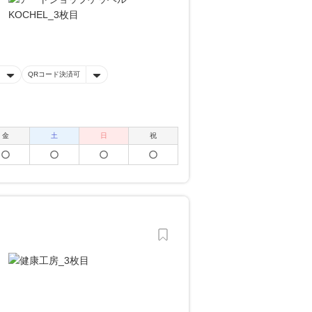
QRコード決済可
金
土
日
祝