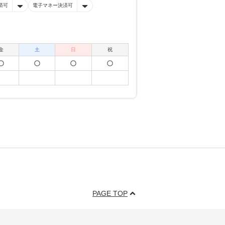
済可
電子マネー決済可
金
土
日
祝
PAGE TOP