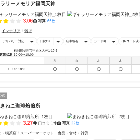
ャラリーメモリア福岡天神
3.06
写真
65枚
インテリア
雑貨
・デリバリー対応
日祝OK
駐車場有
カード可
QRコード決
福岡県福岡市中央区天神1-15-1
営業状況
10:00〜18:00
月
火
水
木
10:00~18:00
公式
ねきねこ珈琲焙煎所
3.27
口コミ
1件
写真
22枚
ェ・喫茶店
スーパーマーケット・食品・食材
雑貨