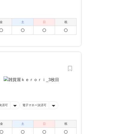
金
土
日
祝
決済可
電子マネー決済可
金
土
日
祝