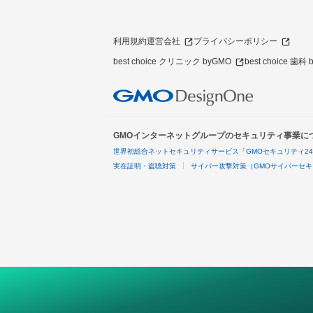
利用規約
運営会社
プライバシーポリシー
best choice クリニック byGMO
best choice 歯科
GMOインターネットグループのセキュリティ事業に
世界初総合ネットセキュリティサービス「GMOセキュリティ2
実在証明・盗聴対策
サイバー攻撃対策（GMOサイバーセキ