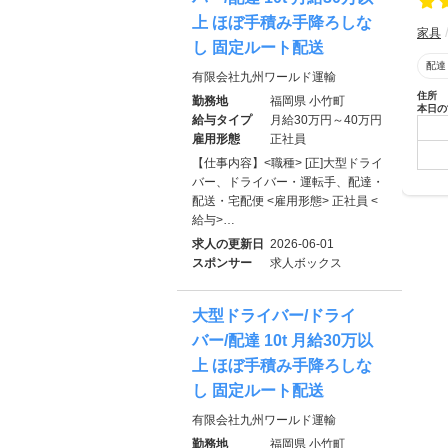
上 ほぼ手積み手降ろしな
家具
し 固定ルート配送
配達
有限会社九州ワールド運輸
住所
勤務地
福岡県 小竹町
本日の
給与タイプ
月給30万円～40万円
雇用形態
正社員
【仕事内容】<職種> [正]大型ドライ
バー、ドライバー・運転手、配達・
配送・宅配便 <雇用形態> 正社員 <
給与>…
求人の更新日
2026-06-01
スポンサー
求人ボックス
大型ドライバー/ドライ
バー/配達 10t 月給30万以
上 ほぼ手積み手降ろしな
し 固定ルート配送
有限会社九州ワールド運輸
勤務地
福岡県 小竹町