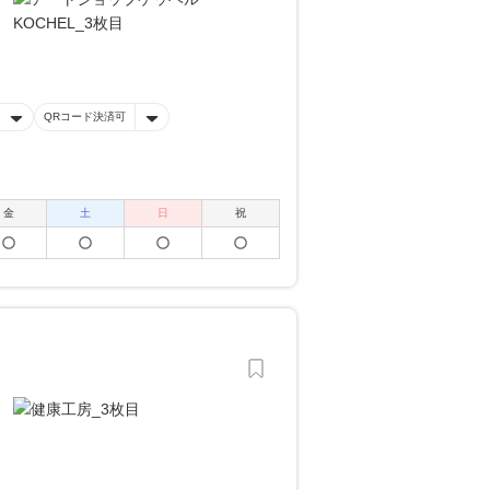
QRコード決済可
金
土
日
祝