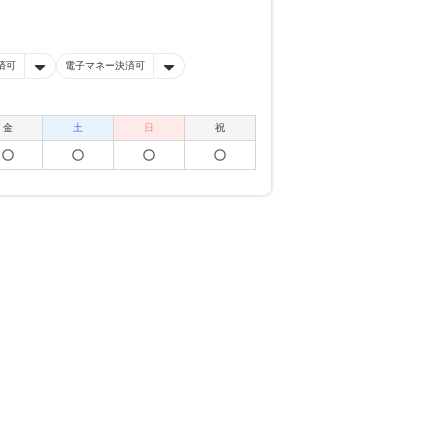
済可
電子マネー決済可
金
土
日
祝