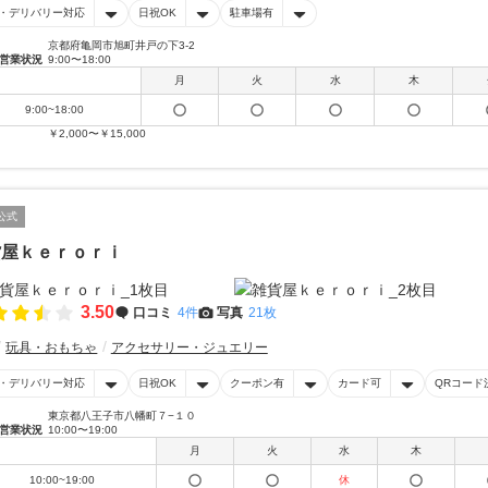
・デリバリー対応
日祝OK
駐車場有
京都府亀岡市旭町井戸の下3-2
営業状況
9:00〜18:00
月
火
水
木
9:00~18:00
￥2,000〜￥15,000
公式
貨屋ｋｅｒｏｒｉ
3.50
口コミ
4件
写真
21枚
玩具・おもちゃ
アクセサリー・ジュエリー
・デリバリー対応
日祝OK
クーポン有
カード可
QRコード
東京都八王子市八幡町７−１０
営業状況
10:00〜19:00
月
火
水
木
10:00~19:00
休