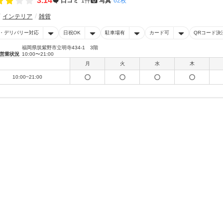
3.14
口コミ
1件
写真
62枚
インテリア
雑貨
・デリバリー対応
日祝OK
駐車場有
カード可
QRコード決
福岡県筑紫野市立明寺434-1 3階
営業状況
10:00〜21:00
月
火
水
木
10:00~21:00