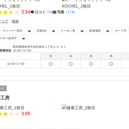
3.54
口コミ
5件
写真
127枚
テリア
雑貨
・デリバリー対応
日祝OK
クーポン有
駐車場有
カード可
マネー決済可
熊本県熊本市中央区神水１丁目３３−２７
営業状況
10:30〜17:30
月
火
水
木
10:30~17:30
公式
康工房
3.05