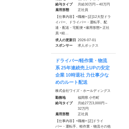
給与タイプ
月給30万円～40万円
雇用形態
正社員
【仕事内容】<職種> [正]12大型ドラ
イバー、ドライバー・運転手、配
達・配送・宅配便 <雇用形態> 正社
員 <給…
求人の更新日
2026-07-01
スポンサー
求人ボックス
ドライバー/軽作業・物流
系 25年連続売上UPの安定
企業 10時退社 力仕事少な
めのルート配送
株式会社ワイズ・ホールディングス
勤務地
福岡県 小竹町
給与タイプ
月給27万3,000円～
32万円
雇用形態
正社員
【仕事内容】<職種> [正]ドライ
バー・運転手、軽作業・物流その他