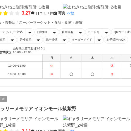
3.27
口コミ
1件
写真
22枚
ェ・喫茶店
スーパーマーケット・食品・食材
雑貨
・デリバリー対応
日祝OK
駐車場有
カード可
QRコード決
歓迎
男性歓迎
完全禁煙
オーダーメイド
お子様連れOK
山形県天童市北目3-10-1
営業状況
10:00〜15:00
月
火
水
木
10:00~15:00
休
休
10:00~18:00
休
休
公式
ラリーメモリア イオンモール筑紫野