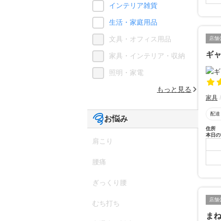
インテリア雑貨
生活・家庭用品
文具・オフィス用品
店舗
ギ
家具・インテリア・収納
照明・家電
もっと見る
家具
配達
お悩み
住所
本日の
肩こり
腰痛
ぎっくり腰
店舗
むち打ち
ま