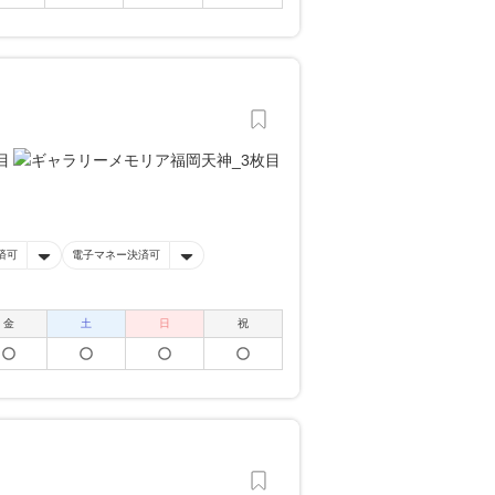
済可
電子マネー決済可
金
土
日
祝