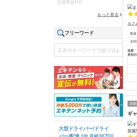
交通事故対応
もっと見る
カフ
フリーワード
配達
女性
住所
本日の
店舗
ギャ
大型ドライバー/ドライ
バー/配達 10t 月給30万以