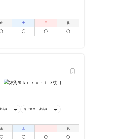
金
土
日
祝
決済可
電子マネー決済可
金
土
日
祝