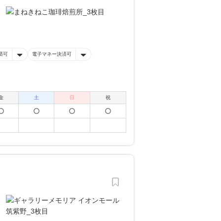
済可
電子マネー決済可
金
土
日
祝