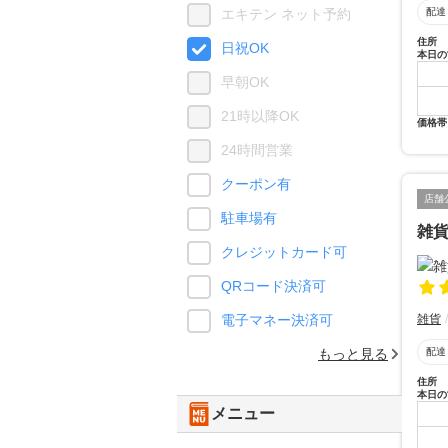
配達
エキテン ネット予約
住所
日祝OK
本日の
早朝OK
21時以降OK
価格帯
24時間営業
クーポン有
店舗
駐車場有
雑
クレジットカード可
QRコード決済可
雑貨
電子マネー決済可
配達
もっと見る
住所
本日の
メニュー