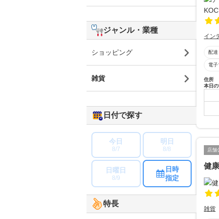
ジャンル・業種
イン
ショッピング
配達
電子
雑貨
住所
本日の
日付で探す
今日
明日
8/7
8/8
店舗
健
日時
日曜日
指定
8/9
特長
雑貨