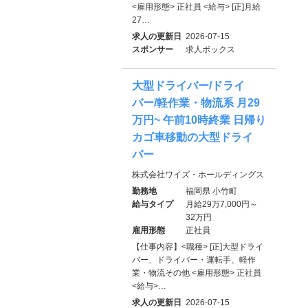
<雇用形態> 正社員 <給与> [正]月給
27…
求人の更新日
2026-07-15
スポンサー
求人ボックス
大型ドライバー/ドライ
バー/軽作業・物流系 月29
万円~ 午前10時終業 日帰り
カゴ車移動の大型ドライ
バー
株式会社ワイズ・ホールディングス
勤務地
福岡県 小竹町
給与タイプ
月給29万7,000円～
32万円
雇用形態
正社員
【仕事内容】<職種> [正]大型ドライ
バー、ドライバー・運転手、軽作
業・物流その他 <雇用形態> 正社員
<給与>…
求人の更新日
2026-07-15