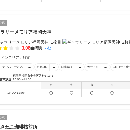
公式
ャラリーメモリア福岡天神
3.06
写真
65枚
インテリア
雑貨
・デリバリー対応
日祝OK
駐車場有
カード可
QRコード決
福岡県福岡市中央区天神1-15-1
営業状況
10:00〜18:00
月
火
水
木
10:00~18:00
公式
ねきねこ珈琲焙煎所