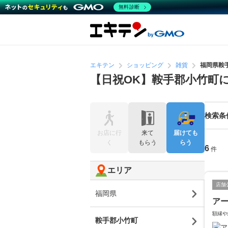
無料診断
エキテン
ショッピング
雑貨
福岡県鞍
【日祝OK】鞍手郡小竹町
検索条
お店に行
来て
届けても
く
もらう
らう
6
件
エリア
店舗
福岡県
アー
額縁や
鞍手郡小竹町