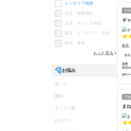
インテリア雑貨
店舗
生活・家庭用品
ギ
文具・オフィス用品
家具・インテリア・収納
照明・家電
家具
もっと見る
配達
住所
本日の
お悩み
QRコ
肩こり
腰痛
店舗
ま
ぎっくり腰
むち打ち