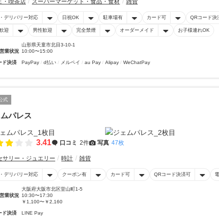
ェ・喫茶店
スーパーマーケット・食品・食材
雑貨
・デリバリー対応
日祝OK
駐車場有
カード可
QRコード決
歓迎
男性歓迎
完全禁煙
オーダーメイド
お子様連れOK
山形県天童市北目3-10-1
営業状況
10:00〜15:00
ード決済
PayPay
d払い
メルペイ
au Pay
Alipay
WeChatPay
公式
ェムパレス
3.41
口コミ
2件
写真
47枚
セサリー・ジュエリー
時計
雑貨
・デリバリー対応
クーポン有
カード可
QRコード決済可
大阪府大阪市北区堂山町1-5
営業状況
10:30〜17:30
￥1,100〜￥2,160
ード決済
LINE Pay