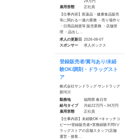
29万円
雇用形態
正社員
【仕事内容】医薬品・健康食品販売
等に関わる一連の業務 ・売り場作り
・日用品雑貨等 販売業務 ・店舗管
理 ・品出し…
求人の更新日
2026-08-07
スポンサー
求人ボックス
登録販売者/賞与あり/未経
験OK/調剤・ドラッグスト
ア
株式会社サンドラッグ サンドラッグ
那珂川
勤務地
福岡県 春日市
給与タイプ
月給22万円～34万円
雇用形態
正社員
【仕事内容】未経験OK <キャッチコ
ピー><登録販売者>実務経験不問!/ド
ラッグストアの店舗スタッフ(店舗
運営・接客…