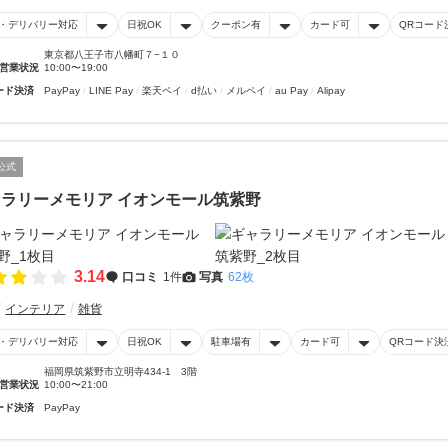
・デリバリー対応
日祝OK
クーポン有
カード可
QRコード
東京都八王子市八幡町７−１０
営業状況
10:00〜19:00
ード決済
PayPay
LINE Pay
楽天ペイ
d払い
メルペイ
au Pay
Alipay
公式
ラリーメモリア イオンモール筑紫野
3.14
口コミ
1件
写真
62枚
インテリア
雑貨
・デリバリー対応
日祝OK
駐車場有
カード可
QRコード決
福岡県筑紫野市立明寺434-1 3階
営業状況
10:00〜21:00
ード決済
PayPay