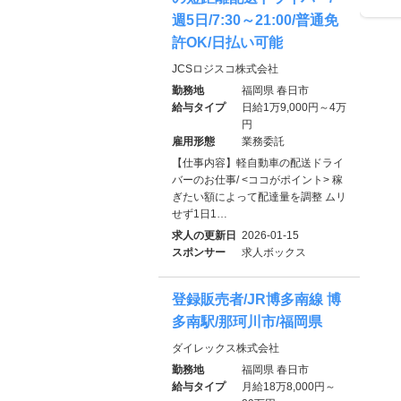
週5日/7:30～21:00/普通免
許OK/日払い可能
JCSロジスコ株式会社
勤務地
福岡県 春日市
給与タイプ
日給1万9,000円～4万
円
雇用形態
業務委託
【仕事内容】軽自動車の配送ドライ
バーのお仕事/ <ココがポイント> 稼
ぎたい額によって配達量を調整 ムリ
せず1日1…
求人の更新日
2026-01-15
スポンサー
求人ボックス
登録販売者/JR博多南線 博
多南駅/那珂川市/福岡県
ダイレックス株式会社
勤務地
福岡県 春日市
給与タイプ
月給18万8,000円～