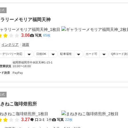
公式
ャラリーメモリア福岡天神
3.06
写真
65枚
インテリア
雑貨
・デリバリー対応
日祝OK
駐車場有
カード可
QRコード決
福岡県福岡市中央区天神1-15-1
営業状況
10:00〜18:00
ード決済
PayPay
公式
ねきねこ珈琲焙煎所
3.27
口コミ
1件
写真
22枚