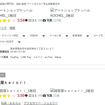
絵画の専門店、油絵 版画 アートポスター等を多数展示中
3.54
口コミ
5件
写真
127枚
テリア
雑貨
・デリバリー対応
日祝OK
クーポン有
駐車場有
カード可
マネー決済可
熊本県熊本市中央区神水１丁目３３−２７
営業状況
10:30〜17:30
ード決済
PayPay
LINE Pay
メルペイ
au Pay
Alipay
公式
貨屋ｋｅｒｏｒｉ
3.50
口コミ
4件
写真
21枚
玩具・おもちゃ
アクセサリー・ジュエリー