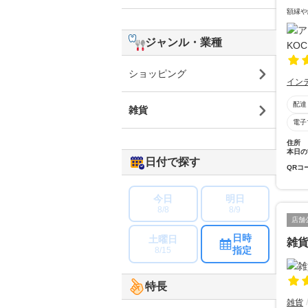
額縁や
ジャンル・業種
ショッピング
イン
配達
雑貨
電子
住所
本日の
日付で探す
QRコ
今日
明日
8/8
8/9
店舗
日時
土曜日
雑
指定
8/15
特長
雑貨