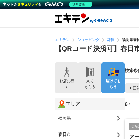
無料診断
エキテン
ショッピング
雑貨
福岡県春
【QRコード決済可】春日
検索条
お店に行
来て
届けても
く
もらう
らう
日
エリア
6
件
福岡県
店舗
春日市
アー