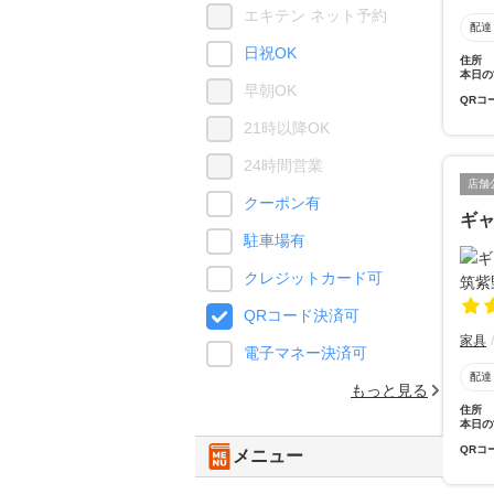
エキテン ネット予約
配達
日祝OK
住所
本日の
早朝OK
QRコ
21時以降OK
24時間営業
店舗
クーポン有
ギャ
駐車場有
クレジットカード可
QRコード決済可
家具
電子マネー決済可
配達
もっと見る
住所
本日の
QRコ
メニュー