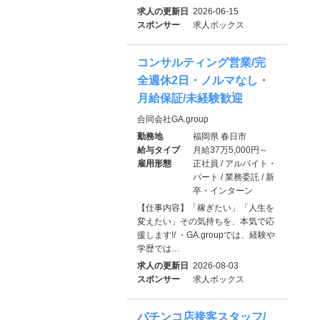
求人の更新日
2026-06-15
スポンサー
求人ボックス
コンサルティング営業/完
全週休2日・ノルマなし・
月給保証/未経験歓迎
合同会社GA.group
勤務地
福岡県 春日市
給与タイプ
月給37万5,000円～
雇用形態
正社員 / アルバイト・
パート / 業務委託 / 新
卒・インターン
【仕事内容】「稼ぎたい」「人生を
変えたい」その気持ちを、本気で応
援します!/ ・GA.groupでは、経験や
学歴では…
求人の更新日
2026-08-03
スポンサー
求人ボックス
パチンコ店接客スタッフ/