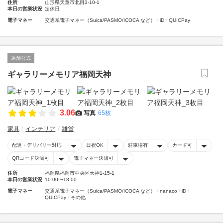
住所
山形県天童市北目3-10-1
本日の営業状況
定休日
電子マネー
交通系電子マネー（Suica/PASMO/ICOCA など）
iD
QUICPay
店舗公式
ギャラリーメモリア福岡天神
3.06
写真
65枚
家具
インテリア
雑貨
配達・デリバリー対応
日祝OK
駐車場有
カード可
QRコード決済可
電子マネー決済可
住所
福岡県福岡市中央区天神1-15-1
本日の営業状況
10:00〜18:00
電子マネー
交通系電子マネー（Suica/PASMO/ICOCA など）
nanaco
iD
QUICPay
その他