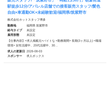
販売スタッフ/「筑紫野市」「時給1,250円」朝倉街道
駅徒歩12分/アパレル店舗での接客販売スタッフ/髪色
自由×車通勤OK×未経験歓迎/福岡県/筑紫野市
株式会社ホットスタッフ博多
勤務地
福岡県 筑紫野市
給与タイプ
未設定
雇用形態
未設定
【仕事内容】<求人掲載元>バイトな <勤務期間> 長期(3ヶ月以上) <職場
環境> 女性活躍中、20代活躍中、30…
求人の更新日
2026-08-03
スポンサー
求人ボックス