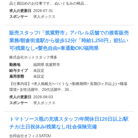
品と袋詰めのお仕事です。 ぬいぐるみの検品…
求人の更新日
2026-07-31
スポンサー
求人ボックス
販売スタッフ/「筑紫野市」アパレル店舗での接客販売
業務/朝倉街道駅から徒歩12分/「時給1,250円」前払い
可/残業なし×髪色自由×車通勤OK/福岡県
株式会社ホットスタッフ博多
勤務地
福岡県 筑紫野市
給与タイプ
未設定
雇用形態
未設定
【仕事内容】<求人掲載元>バイトな <勤務期間> 長期(3ヶ月以上) <職場
環境> 女性活躍中、20代活躍中、30…
求人の更新日
2026-08-03
スポンサー
求人ボックス
トマトソース瓶の充填スタッフ/年間休日120日以上/駅
チカ/土日祝休み/残業なし/社会保険完備
合同会社オフィスSATOU