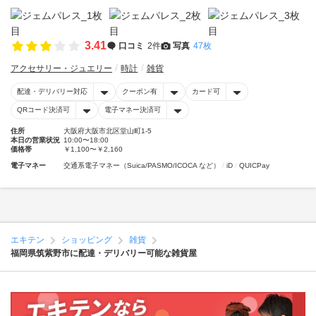
3.41
口コミ
2件
写真
47枚
アクセサリー・ジュエリー
時計
雑貨
配達・デリバリー対応
クーポン有
カード可
QRコード決済可
電子マネー決済可
住所
大阪府大阪市北区堂山町1-5
本日の営業状況
10:00〜18:00
価格帯
￥1,100〜￥2,160
電子マネー
交通系電子マネー（Suica/PASMO/ICOCA など）
iD
QUICPay
エキテン
ショッピング
雑貨
福岡県筑紫野市に配達・デリバリー可能な雑貨屋