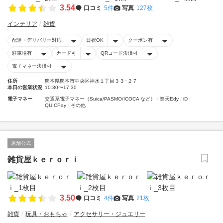
3.54
口コミ
5件
写真
127枚
インテリア
雑貨
配達・デリバリー対応
日祝OK
クーポン有
駐車場有
カード可
QRコード決済可
電子マネー決済可
住所
熊本県熊本市中央区神水１丁目３３−２７
本日の営業状況
10:30〜17:30
電子マネー
交通系電子マネー（Suica/PASMO/ICOCA など）
楽天Edy
iD
QUICPay
その他
店舗公式
雑貨屋ｋｅｒｏｒｉ
3.50
口コミ
4件
写真
21枚
雑貨
玩具・おもちゃ
アクセサリー・ジュエリー