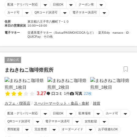
配達・デリバリー対応
日祝OK
クーポン有
カード可
QRコード決済可
電子マネー決済可
住所
東京都八王子市八幡町７−１０
本日の営業状況
10:00〜19:00
電子マネー
交通系電子マネー（Suica/PASMO/ICOCA など）
楽天Edy
nanaco
iD
QUICPay
その他
店舗公式
まねきねこ珈琲焙煎所
3.27
口コミ
1件
写真
22枚
カフェ・喫茶店
スーパーマーケット・食品・食材
雑貨
配達・デリバリー対応
日祝OK
駐車場有
カード可
QRコード決済可
電子マネー決済可
女性歓迎
男性歓迎
完全禁煙
オーダーメイド
お子様連れOK