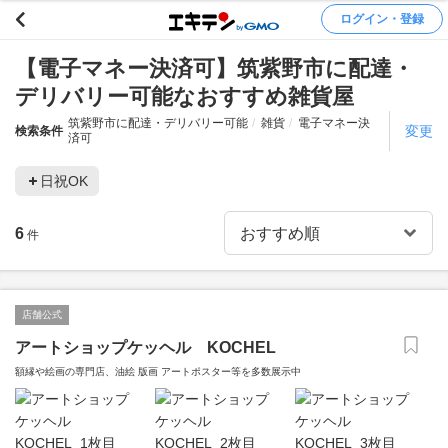
ログイン・登録
【電子マネー決済可】筑紫野市に配達・
デリバリー可能なおすすめ雑貨屋
筑紫野市に配達・デリバリー可能
雑貨
電子マネー決
変更
検索条件
済可
日祝OK
6
件
店舗公式
アートショップケッヘル KOCHEL
額縁や絵画の専門店、油絵 版画 アートポスター等を多数展示中