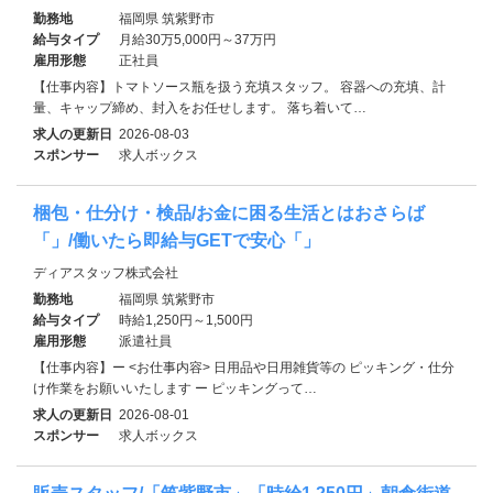
勤務地
福岡県 筑紫野市
給与タイプ
月給30万5,000円～37万円
雇用形態
正社員
【仕事内容】トマトソース瓶を扱う充填スタッフ。 容器への充填、計
量、キャップ締め、封入をお任せします。 落ち着いて…
求人の更新日
2026-08-03
スポンサー
求人ボックス
梱包・仕分け・検品/お金に困る生活とはおさらば
「」/働いたら即給与GETで安心「」
ディアスタッフ株式会社
勤務地
福岡県 筑紫野市
給与タイプ
時給1,250円～1,500円
雇用形態
派遣社員
【仕事内容】ー <お仕事内容> 日用品や日用雑貨等の ピッキング・仕分
け作業をお願いいたします ー ピッキングって…
求人の更新日
2026-08-01
スポンサー
求人ボックス