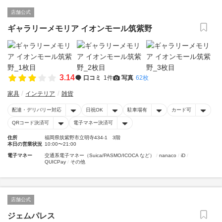
店舗公式
ギャラリーメモリア イオンモール筑紫野
3.14
口コミ
1件
写真
62枚
家具
インテリア
雑貨
配達・デリバリー対応
日祝OK
駐車場有
カード可
QRコード決済可
電子マネー決済可
住所
福岡県筑紫野市立明寺434-1 3階
本日の営業状況
10:00〜21:00
電子マネー
交通系電子マネー（Suica/PASMO/ICOCA など）
nanaco
iD
QUICPay
その他
店舗公式
ジェムパレス