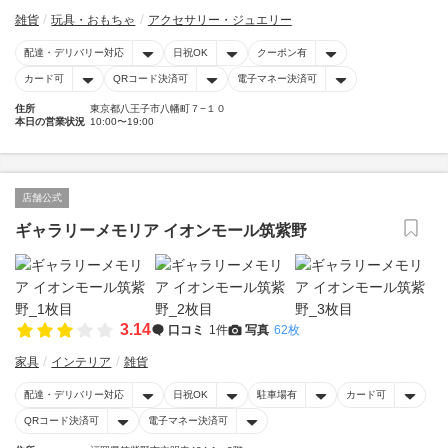
雑貨
玩具・おもちゃ
アクセサリー・ジュエリー
配達・デリバリー対応
日祝OK
クーポン有
カード可
QRコード決済可
電子マネー決済可
住所
東京都八王子市八幡町７−１０
本日の営業状況
10:00〜19:00
店舗公式
ギャラリーメモリア イオンモール筑紫野
3.14
口コミ
1件
写真
62枚
家具
インテリア
雑貨
配達・デリバリー対応
日祝OK
駐車場有
カード可
QRコード決済可
電子マネー決済可