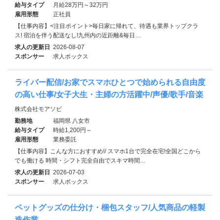
給与タイプ
月給28万円～32万円
雇用形態
正社員
【仕事内容】<注目ポイント>毎日家に帰れて、待遇も業界トップクラ
ス! 宿泊を伴う配送なし!九州内の近距離&毎日…
求人の更新日
2026-08-07
スポンサー
求人ボックス
ライバー配信/お家でスマホひとつで始められる自由度
の高い仕事/女子大生・主婦の方活躍中/声優/歌手/音楽
株式会社モアソビ
勤務地
福岡県 八女市
給与タイプ
時給1,200円～
雇用形態
業務委託
【仕事内容】こんな方におすすめ!/ スマホ1台で完全在宅!全国どこから
でも働ける 時間・シフト完全自由でスキマ時間…
求人の更新日
2026-07-03
スポンサー
求人ボックス
ペットグッズの仕分け・梱包スタッフ/人気商品の軽製
造作業