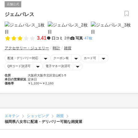
店舗公式
ジェムパレス
3.41
口コミ
2件
写真
47枚
アクセサリー・ジュエリー
時計
雑貨
配達・デリバリー対応
クーポン有
カード可
QRコード決済可
電子マネー決済可
住所
大阪府大阪市北区堂山町1-5
本日の営業状況
定休日
価格帯
￥1,100〜￥2,160
エキテン
ショッピング
雑貨
福岡県八女市に配達・デリバリー可能な雑貨屋