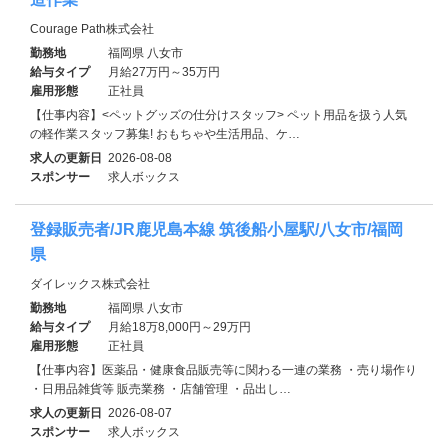
Courage Path株式会社
勤務地
福岡県 八女市
給与タイプ
月給27万円～35万円
雇用形態
正社員
【仕事内容】<ペットグッズの仕分けスタッフ> ペット用品を扱う人気
の軽作業スタッフ募集! おもちゃや生活用品、ケ…
求人の更新日
2026-08-08
スポンサー
求人ボックス
登録販売者/JR鹿児島本線 筑後船小屋駅/八女市/福岡
県
ダイレックス株式会社
勤務地
福岡県 八女市
給与タイプ
月給18万8,000円～29万円
雇用形態
正社員
【仕事内容】医薬品・健康食品販売等に関わる一連の業務 ・売り場作り
・日用品雑貨等 販売業務 ・店舗管理 ・品出し…
求人の更新日
2026-08-07
スポンサー
求人ボックス