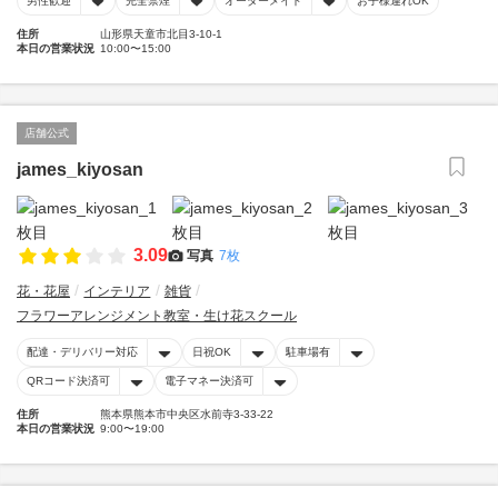
男性歓迎
完全禁煙
オーダーメイド
お子様連れOK
住所
山形県天童市北目3-10-1
本日の営業状況
10:00〜15:00
店舗公式
james_kiyosan
3.09
写真
7枚
花・花屋
インテリア
雑貨
フラワーアレンジメント教室・生け花スクール
配達・デリバリー対応
日祝OK
駐車場有
QRコード決済可
電子マネー決済可
住所
熊本県熊本市中央区水前寺3-33-22
本日の営業状況
9:00〜19:00