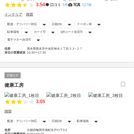
3.54
口コミ
5件
写真
127枚
インテリア
雑貨
配達・デリバリー対応
日祝OK
クーポン有
駐車場有
カード可
QRコード決済可
電子マネー決済可
住所
熊本県熊本市中央区神水１丁目３３−２７
本日の営業状況
10:30〜17:30
店舗公式
健康工房
3.05
雑貨
配達・デリバリー対応
日祝OK
駐車場有
住所
京都府亀岡市旭町井戸の下3-2
本日の営業状況
9:00〜18:00