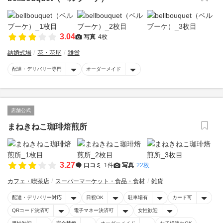
3.04
写真
4枚
結婚式場
花・花屋
雑貨
配達・デリバリー専門
オーダーメイド
店舗公式
まねきねこ珈琲焙煎所
3.27
口コミ
1件
写真
22枚
カフェ・喫茶店
スーパーマーケット・食品・食材
雑貨
配達・デリバリー対応
日祝OK
駐車場有
カード可
QRコード決済可
電子マネー決済可
女性歓迎