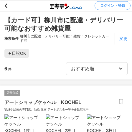
ログイン・登録
【カード可】柳川市に配達・デリバリー
可能なおすすめ雑貨屋
柳川市に配達・デリバリー可能
雑貨
クレジットカー
変更
検索条件
ド可
日祝OK
6
件
店舗公式
アートショップケッヘル KOCHEL
額縁や絵画の専門店、油絵 版画 アートポスター等を多数展示中