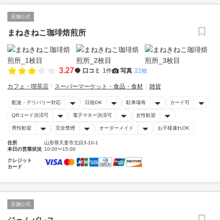
店舗公式
まねきねこ珈琲焙煎所
3.27
口コミ
1件
写真
22枚
カフェ・喫茶店
スーパーマーケット・食品・食材
雑貨
配達・デリバリー対応
日祝OK
駐車場有
カード可
QRコード決済可
電子マネー決済可
女性歓迎
男性歓迎
完全禁煙
オーダーメイド
お子様連れOK
住所
山形県天童市北目3-10-1
本日の営業状況
10:00〜15:00
クレジット
カード
店舗公式