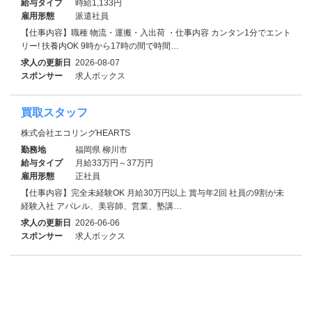
給与タイプ
時給1,133円
雇用形態
派遣社員
【仕事内容】職種 物流・運搬・入出荷 ・仕事内容 カンタン1分でエント
リー! 扶養内OK 9時から17時の間で時間…
求人の更新日
2026-08-07
スポンサー
求人ボックス
買取スタッフ
株式会社エコリングHEARTS
勤務地
福岡県 柳川市
給与タイプ
月給33万円～37万円
雇用形態
正社員
【仕事内容】完全未経験OK 月給30万円以上 賞与年2回 社員の9割が未
経験入社 アパレル、美容師、営業、塾講…
求人の更新日
2026-06-06
スポンサー
求人ボックス