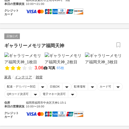
住所
福岡県筑紫野市立明寺434-1 3階
本日の営業状況
10:00〜21:00
クレジット
カード
店舗公式
ギャラリーメモリア福岡天神
3.06
写真
65枚
家具
インテリア
雑貨
配達・デリバリー対応
日祝OK
駐車場有
カード可
QRコード決済可
電子マネー決済可
住所
福岡県福岡市中央区天神1-15-1
本日の営業状況
10:00〜18:00
クレジット
カード