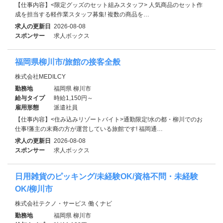
【仕事内容】<限定グッズのセット組みスタッフ> 人気商品のセット作
成を担当する軽作業スタッフ募集! 複数の商品を…
求人の更新日
2026-08-08
スポンサー
求人ボックス
福岡県柳川市/旅館の接客全般
株式会社MEDILCY
勤務地
福岡県 柳川市
給与タイプ
時給1,150円～
雇用形態
派遣社員
【仕事内容】<住み込みリゾートバイト>通勤限定!水の都・柳川でのお
仕事!藩主の末裔の方が運営している旅館です! 福岡通…
求人の更新日
2026-08-08
スポンサー
求人ボックス
日用雑貨のピッキング/未経験OK/資格不問・未経験
OK/柳川市
株式会社テクノ・サービス 働くナビ
勤務地
福岡県 柳川市