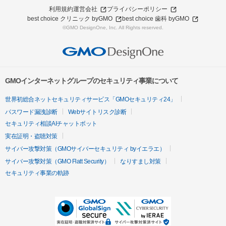
利用規約
運営会社
プライバシーポリシー
best choice クリニック byGMO
best choice 歯科 byGMO
©GMO DesignOne, Inc. All Rights reserved.
GMOインターネットグループのセキュリティ事業について
世界初総合ネットセキュリティサービス「GMOセキュリティ24」
パスワード漏洩診断
Webサイトリスク診断
セキュリティ相談AIチャットボット
実在証明・盗聴対策
サイバー攻撃対策（GMOサイバーセキュリティ byイエラエ）
サイバー攻撃対策（GMO Flatt Security）
なりすまし対策
セキュリティ事業の軌跡