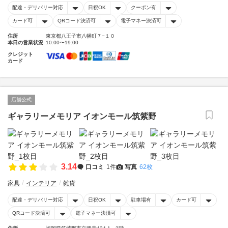
配達・デリバリー対応
日祝OK
クーポン有
カード可
QRコード決済可
電子マネー決済可
住所
東京都八王子市八幡町７−１０
本日の営業状況
10:00〜19:00
クレジット
カード
店舗公式
ギャラリーメモリア イオンモール筑紫野
3.14
口コミ
1件
写真
62枚
家具
インテリア
雑貨
配達・デリバリー対応
日祝OK
駐車場有
カード可
QRコード決済可
電子マネー決済可