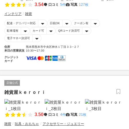
3.54
口コミ
5件
写真
127枚
インテリア
雑貨
配達・デリバリー対応
日祝OK
クーポン有
駐車場有
カード可
QRコード決済可
電子マネー決済可
住所
熊本県熊本市中央区神水１丁目３３−２７
本日の営業状況
10:30〜17:30
クレジット
カード
店舗公式
雑貨屋ｋｅｒｏｒｉ
3.50
口コミ
4件
写真
21枚
雑貨
玩具・おもちゃ
アクセサリー・ジュエリー