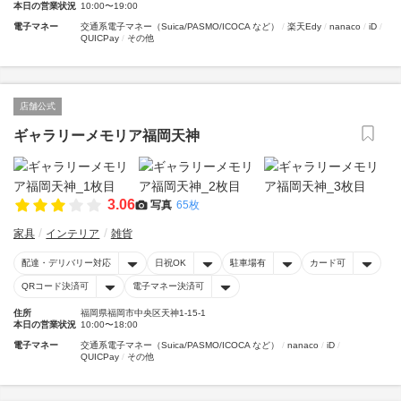
本日の営業状況
10:00〜19:00
電子マネー
交通系電子マネー（Suica/PASMO/ICOCA など）
楽天Edy
nanaco
iD
QUICPay
その他
店舗公式
ギャラリーメモリア福岡天神
3.06
写真
65枚
家具
インテリア
雑貨
配達・デリバリー対応
日祝OK
駐車場有
カード可
QRコード決済可
電子マネー決済可
住所
福岡県福岡市中央区天神1-15-1
本日の営業状況
10:00〜18:00
電子マネー
交通系電子マネー（Suica/PASMO/ICOCA など）
nanaco
iD
QUICPay
その他