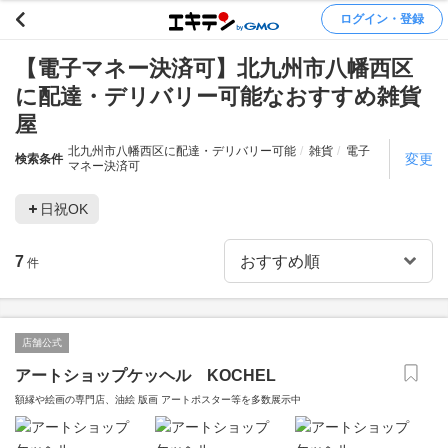
ログイン・登録
【電子マネー決済可】北九州市八幡西区
に配達・デリバリー可能なおすすめ雑貨
屋
北九州市八幡西区に配達・デリバリー可能
雑貨
電子
変更
検索条件
マネー決済可
日祝OK
7
件
店舗公式
アートショップケッヘル KOCHEL
額縁や絵画の専門店、油絵 版画 アートポスター等を多数展示中