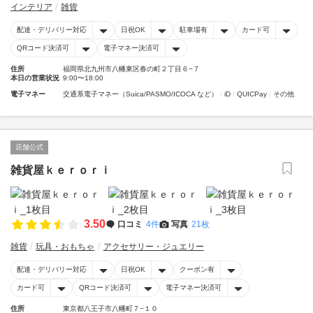
インテリア
雑貨
配達・デリバリー対応
日祝OK
駐車場有
カード可
QRコード決済可
電子マネー決済可
住所
福岡県北九州市八幡東区春の町２丁目６−７
本日の営業状況
9:00〜18:00
電子マネー
交通系電子マネー（Suica/PASMO/ICOCA など）
iD
QUICPay
その他
店舗公式
雑貨屋ｋｅｒｏｒｉ
3.50
口コミ
4件
写真
21枚
雑貨
玩具・おもちゃ
アクセサリー・ジュエリー
配達・デリバリー対応
日祝OK
クーポン有
カード可
QRコード決済可
電子マネー決済可
住所
東京都八王子市八幡町７−１０