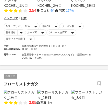
3.54
口コミ
5件
写真
127枚
インテリア
雑貨
配達・デリバリー対応
日祝OK
クーポン有
駐車場有
カード可
QRコード決済可
電子マネー決済可
住所
熊本県熊本市中央区神水１丁目３３−２７
本日の営業状況
10:30〜17:30
電子マネー
交通系電子マネー（Suica/PASMO/ICOCA など）
楽天Edy
iD
QUICPay
その他
店舗公式
フローリストナガタ
3.05
写真
4枚