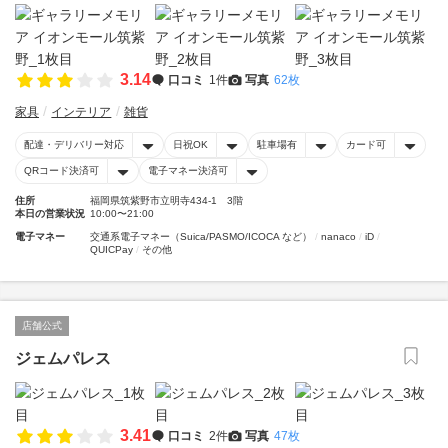
3.14
口コミ
1件
写真
62枚
家具
インテリア
雑貨
配達・デリバリー対応
日祝OK
駐車場有
カード可
QRコード決済可
電子マネー決済可
住所
福岡県筑紫野市立明寺434-1 3階
本日の営業状況
10:00〜21:00
電子マネー
交通系電子マネー（Suica/PASMO/ICOCA など）
nanaco
iD
QUICPay
その他
店舗公式
ジェムパレス
3.41
口コミ
2件
写真
47枚