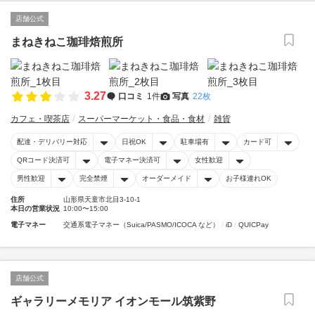
店舗公式
まねきねこ珈琲焙煎所
3.27
口コミ
1件
写真
22枚
カフェ・喫茶店
スーパーマーケット・食品・食材
雑貨
配達・デリバリー対応
日祝OK
駐車場有
カード可
QRコード決済可
電子マネー決済可
女性歓迎
男性歓迎
完全禁煙
オーダーメイド
お子様連れOK
住所
山形県天童市北目3-10-1
本日の営業状況
10:00〜15:00
電子マネー
交通系電子マネー（Suica/PASMO/ICOCA など）
iD
QUICPay
店舗公式
ギャラリーメモリア イオンモール筑紫野