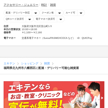
アクセサリー・ジュエリー
時計
雑貨
配達・デリバリー対応
クーポン有
カード可
QRコード決済可
電子マネー決済可
住所
大阪府大阪市北区堂山町1-5
本日の営業状況
10:00〜18:00
価格帯
￥1,100〜￥2,160
電子マネー
交通系電子マネー（Suica/PASMO/ICOCA など）
iD
QUICPay
エキテン
ショッピング
雑貨
福岡県北九州市八幡西区に配達・デリバリー可能な雑貨屋