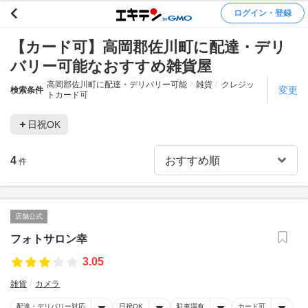
ログイン・登録
【カード可】高岡郡佐川町に配達・デリ
バリー可能なおすすめ雑貨屋
高岡郡佐川町に配達・デリバリー可能
雑貨
クレジッ
変更
検索条件
トカード可
日祝OK
4
件
店舗公式
フォトサロン幸
3.05
雑貨
カメラ
配達・デリバリー対応
日祝OK
駐車場有
カード可