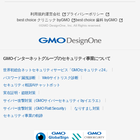
利用規約
運営会社
プライバシーポリシー
best choice クリニック byGMO
best choice 歯科 byGMO
©GMO DesignOne, Inc. All Rights reserved.
GMOインターネットグループのセキュリティ事業について
世界初総合ネットセキュリティサービス「GMOセキュリティ24」
パスワード漏洩診断
Webサイトリスク診断
セキュリティ相談AIチャットボット
実在証明・盗聴対策
サイバー攻撃対策（GMOサイバーセキュリティ byイエラエ）
サイバー攻撃対策（GMO Flatt Security）
なりすまし対策
セキュリティ事業の軌跡