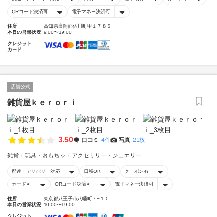
QRコード決済可
電子マネー決済可
住所
高知県高岡郡佐川町甲１７８６
本日の営業状況
9:00〜19:00
クレジット
カード
店舗公式
雑貨屋ｋｅｒｏｒｉ
3.50
口コミ
4件
写真
21枚
雑貨
玩具・おもちゃ
アクセサリー・ジュエリー
配達・デリバリー対応
日祝OK
クーポン有
カード可
QRコード決済可
電子マネー決済可
住所
東京都八王子市八幡町７−１０
本日の営業状況
10:00〜19:00
クレジット