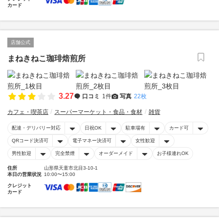
カード
店舗公式
まねきねこ珈琲焙煎所
3.27
口コミ
1件
写真
22枚
カフェ・喫茶店
スーパーマーケット・食品・食材
雑貨
配達・デリバリー対応
日祝OK
駐車場有
カード可
QRコード決済可
電子マネー決済可
女性歓迎
男性歓迎
完全禁煙
オーダーメイド
お子様連れOK
住所
山形県天童市北目3-10-1
本日の営業状況
10:00〜15:00
クレジット
カード