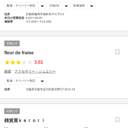
配達・デリバリー対応
日祝OK
駐車場有
住所
京都府亀岡市旭町井戸の下3-2
本日の営業状況
9:00〜18:00
価格帯
￥2,000〜￥15,000
店舗公式
fleur de fraise
3.01
雑貨
アクセサリー・ジュエリー
配達・デリバリー対応
住所
大阪府大阪市淀川区新北野3丁目12-15
店舗公式
雑貨屋ｋｅｒｏｒｉ