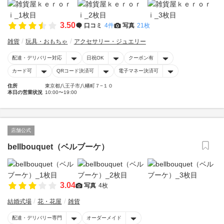
3.50
口コミ
4件
写真
21枚
雑貨
玩具・おもちゃ
アクセサリー・ジュエリー
配達・デリバリー対応
日祝OK
クーポン有
カード可
QRコード決済可
電子マネー決済可
住所
東京都八王子市八幡町７−１０
本日の営業状況
10:00〜19:00
店舗公式
bellbouquet（ベルブーケ）
3.04
写真
4枚
結婚式場
花・花屋
雑貨
配達・デリバリー専門
オーダーメイド