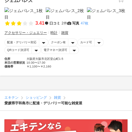
ジェムパレス
3.41
口コミ
2件
写真
47枚
アクセサリー・ジュエリー
時計
雑貨
配達・デリバリー対応
クーポン有
カード可
QRコード決済可
電子マネー決済可
住所
大阪府大阪市北区堂山町1-5
本日の営業状況
10:30〜17:30
価格帯
￥1,100〜￥2,160
エキテン
ショッピング
雑貨
愛媛県宇和島市に配達・デリバリー可能な雑貨屋