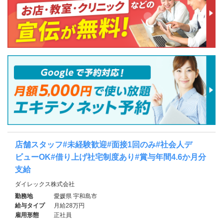
店舗スタッフ#未経験歓迎#面接1回のみ#社会人デ
ビューOK#借り上げ社宅制度あり#賞与年間4.6か月分
支給
ダイレックス株式会社
勤務地
愛媛県 宇和島市
給与タイプ
月給28万円
雇用形態
正社員