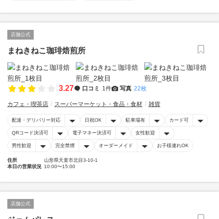
店舗公式
まねきねこ珈琲焙煎所
3.27
口コミ
1件
写真
22枚
カフェ・喫茶店
スーパーマーケット・食品・食材
雑貨
配達・デリバリー対応
日祝OK
駐車場有
カード可
QRコード決済可
電子マネー決済可
女性歓迎
男性歓迎
完全禁煙
オーダーメイド
お子様連れOK
住所
山形県天童市北目3-10-1
本日の営業状況
10:00〜15:00
店舗公式