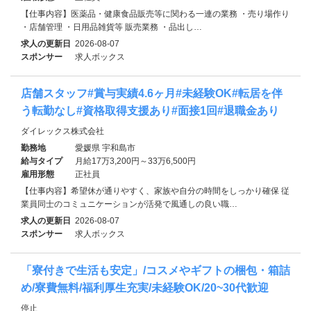
【仕事内容】医薬品・健康食品販売等に関わる一連の業務 ・売り場作り
・店舗管理 ・日用品雑貨等 販売業務 ・品出し…
求人の更新日
2026-08-07
スポンサー
求人ボックス
店舗スタッフ#賞与実績4.6ヶ月#未経験OK#転居を伴
う転勤なし#資格取得支援あり#面接1回#退職金あり
ダイレックス株式会社
勤務地
愛媛県 宇和島市
給与タイプ
月給17万3,200円～33万6,500円
雇用形態
正社員
【仕事内容】希望休が通りやすく、家族や自分の時間をしっかり確保 従
業員同士のコミュニケーションが活発で風通しの良い職…
求人の更新日
2026-08-07
スポンサー
求人ボックス
「寮付きで生活も安定」/コスメやギフトの梱包・箱詰
め/寮費無料/福利厚生充実/未経験OK/20~30代歓迎
停止