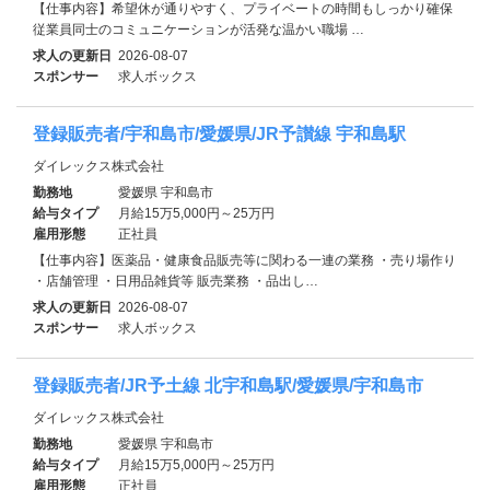
【仕事内容】希望休が通りやすく、プライベートの時間もしっかり確保
従業員同士のコミュニケーションが活発な温かい職場 …
求人の更新日
2026-08-07
スポンサー
求人ボックス
登録販売者/宇和島市/愛媛県/JR予讃線 宇和島駅
ダイレックス株式会社
勤務地
愛媛県 宇和島市
給与タイプ
月給15万5,000円～25万円
雇用形態
正社員
【仕事内容】医薬品・健康食品販売等に関わる一連の業務 ・売り場作り
・店舗管理 ・日用品雑貨等 販売業務 ・品出し…
求人の更新日
2026-08-07
スポンサー
求人ボックス
登録販売者/JR予土線 北宇和島駅/愛媛県/宇和島市
ダイレックス株式会社
勤務地
愛媛県 宇和島市
給与タイプ
月給15万5,000円～25万円
雇用形態
正社員