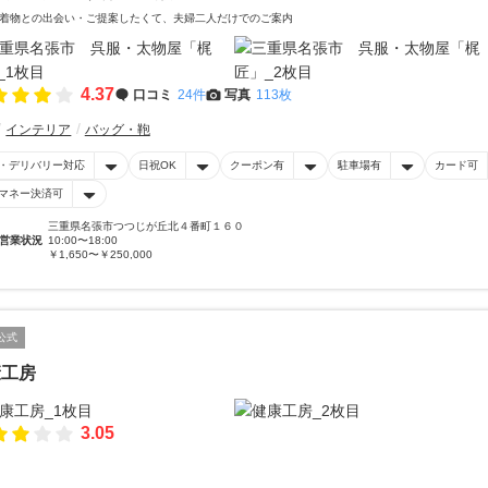
着物との出会い・ご提案したくて、夫婦二人だけでのご案内
4.37
口コミ
24件
写真
113枚
インテリア
バッグ・鞄
・デリバリー対応
日祝OK
クーポン有
駐車場有
カード可
マネー決済可
三重県名張市つつじが丘北４番町１６０
営業状況
10:00〜18:00
￥1,650〜￥250,000
公式
康工房
3.05