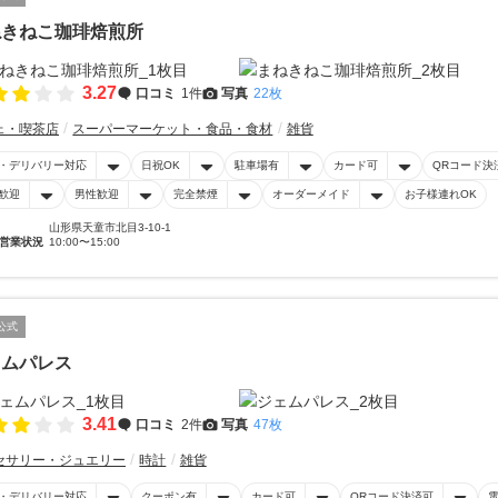
ねきねこ珈琲焙煎所
3.27
口コミ
1件
写真
22枚
ェ・喫茶店
スーパーマーケット・食品・食材
雑貨
・デリバリー対応
日祝OK
駐車場有
カード可
QRコード決
歓迎
男性歓迎
完全禁煙
オーダーメイド
お子様連れOK
山形県天童市北目3-10-1
営業状況
10:00〜15:00
公式
ェムパレス
3.41
口コミ
2件
写真
47枚
セサリー・ジュエリー
時計
雑貨
・デリバリー対応
クーポン有
カード可
QRコード決済可