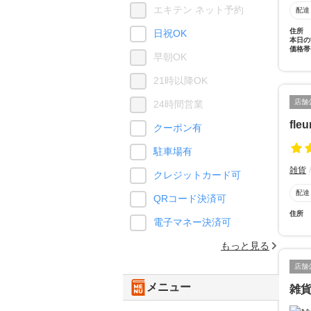
エキテン ネット予約
配達
住所
日祝OK
本日の
価格帯
早朝OK
21時以降OK
店舗
24時間営業
fleu
クーポン有
駐車場有
雑貨
クレジットカード可
配達
QRコード決済可
住所
電子マネー決済可
もっと見る
店舗
メニュー
雑