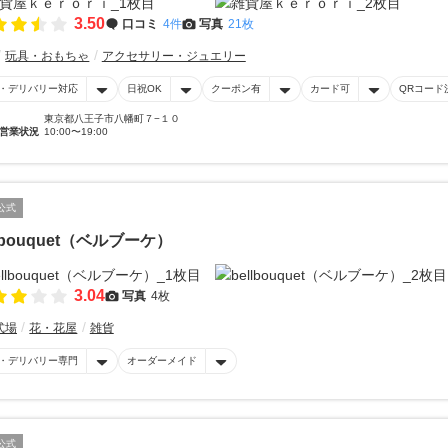
3.50
口コミ
4件
写真
21枚
玩具・おもちゃ
アクセサリー・ジュエリー
・デリバリー対応
日祝OK
クーポン有
カード可
QRコード
東京都八王子市八幡町７−１０
営業状況
10:00〜19:00
公式
llbouquet（ベルブーケ）
3.04
写真
4枚
式場
花・花屋
雑貨
・デリバリー専門
オーダーメイド
公式