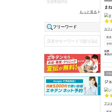
交通事故対応
ま
もっと見る
フリーワード
カフ
配達
女性
住所
本日の
店舗
ジ
アク
配達