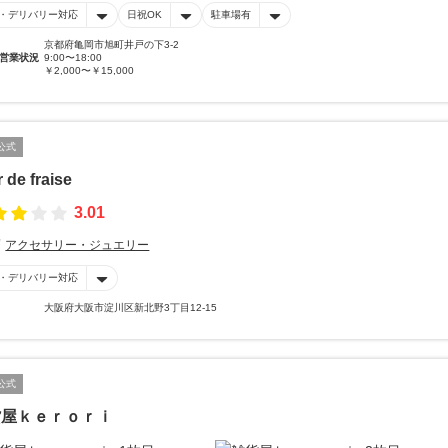
・デリバリー対応
日祝OK
駐車場有
京都府亀岡市旭町井戸の下3-2
営業状況
9:00〜18:00
￥2,000〜￥15,000
公式
r de fraise
3.01
アクセサリー・ジュエリー
・デリバリー対応
大阪府大阪市淀川区新北野3丁目12-15
公式
貨屋ｋｅｒｏｒｉ