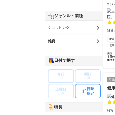
楽しい
ジャンル・業種
ショッピング
雑貨
配達
雑貨
電子
住所
本日の
日付で探す
価格帯
今日
明日
8/8
8/9
店舗
健
日時
土曜日
指定
8/15
特長
雑貨