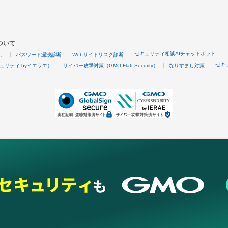
ついて
セキュリティ相談AIチャットボット
4」
パスワード漏洩診断
Webサイトリスク診断
セキ
ュリティ byイエラエ）
サイバー攻撃対策（GMO Flatt Security）
なりすまし対策