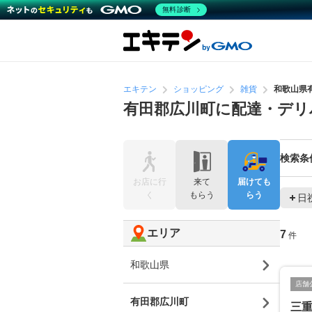
無料診断
エキテン
ショッピング
雑貨
和歌山県
有田郡広川町に配達・デリ
検索条
お店に行
来て
届けても
く
もらう
らう
日
エリア
7
件
和歌山県
店舗
有田郡広川町
三