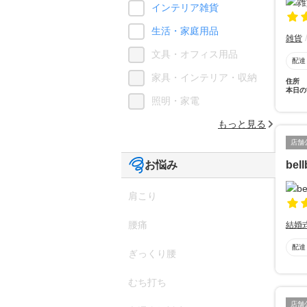
インテリア雑貨
生活・家庭用品
雑貨
文具・オフィス用品
配達
家具・インテリア・収納
住所
本日の
照明・家電
もっと見る
店舗
be
お悩み
肩こり
腰痛
結婚
配達
ぎっくり腰
むち打ち
店舗