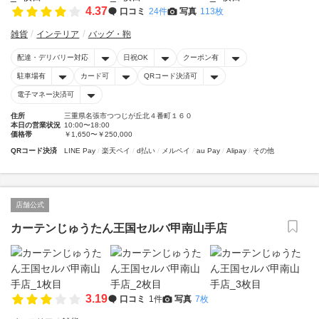
4.37
口コミ
24件
写真
113枚
雑貨
インテリア
バッグ・鞄
配達・デリバリー対応
日祝OK
クーポン有
駐車場有
カード可
QRコード決済可
電子マネー決済可
住所
三重県名張市つつじが丘北４番町１６０
本日の営業状況
10:00〜18:00
価格帯
￥1,650〜￥250,000
QRコード決済
LINE Pay
楽天ペイ
d払い
メルペイ
au Pay
Alipay
その他
店舗公式
カーテンじゅうたん王国セルバ甲南山手店
3.19
口コミ
1件
写真
7枚