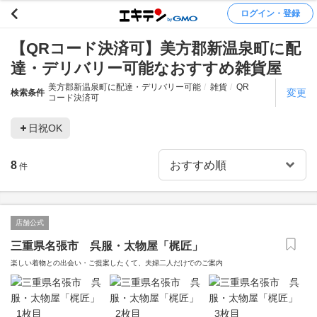
ログイン・登録
【QRコード決済可】美方郡新温泉町に配
達・デリバリー可能なおすすめ雑貨屋
美方郡新温泉町に配達・デリバリー可能
雑貨
QR
変更
検索条件
コード決済可
日祝OK
8
件
店舗公式
三重県名張市 呉服・太物屋「梶匠」
楽しい着物との出会い・ご提案したくて、夫婦二人だけでのご案内