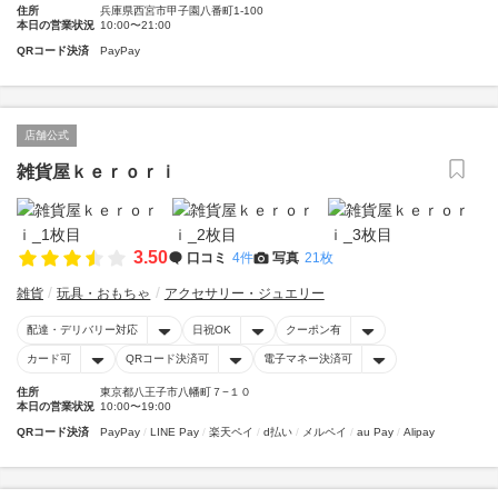
住所
兵庫県西宮市甲子園八番町1-100
本日の営業状況
10:00〜21:00
QRコード決済
PayPay
店舗公式
雑貨屋ｋｅｒｏｒｉ
3.50
口コミ
4件
写真
21枚
雑貨
玩具・おもちゃ
アクセサリー・ジュエリー
配達・デリバリー対応
日祝OK
クーポン有
カード可
QRコード決済可
電子マネー決済可
住所
東京都八王子市八幡町７−１０
本日の営業状況
10:00〜19:00
QRコード決済
PayPay
LINE Pay
楽天ペイ
d払い
メルペイ
au Pay
Alipay