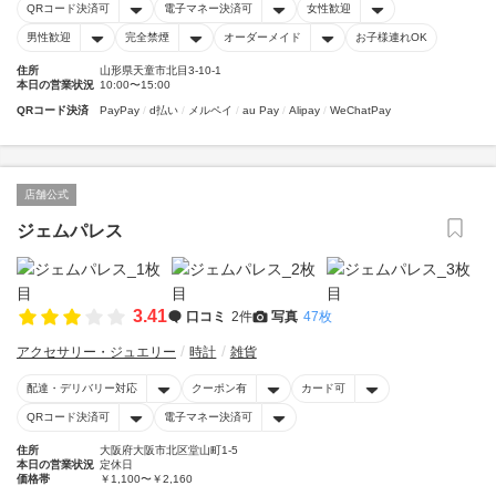
QRコード決済可
電子マネー決済可
女性歓迎
男性歓迎
完全禁煙
オーダーメイド
お子様連れOK
住所
山形県天童市北目3-10-1
本日の営業状況
10:00〜15:00
QRコード決済
PayPay
d払い
メルペイ
au Pay
Alipay
WeChatPay
店舗公式
ジェムパレス
3.41
口コミ
2件
写真
47枚
アクセサリー・ジュエリー
時計
雑貨
配達・デリバリー対応
クーポン有
カード可
QRコード決済可
電子マネー決済可
住所
大阪府大阪市北区堂山町1-5
本日の営業状況
定休日
価格帯
￥1,100〜￥2,160