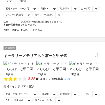
インテリア
雑貨
配達・デリバリー対応
日祝OK
駐車場有
カード可
QRコード決済可
電子マネー決済可
住所
兵庫県神戸市東灘区森南町１丁目５−１
本日の営業状況
10:00〜20:00
QRコード決済
PayPay
LINE Pay
店舗公式
ギャラリーメモリアららぽーと甲子園
3.28
口コミ
2件
写真
43枚
雑貨
インテリア
家具
配達・デリバリー対応
日祝OK
駐車場有
カード可
QRコード決済可
電子マネー決済可