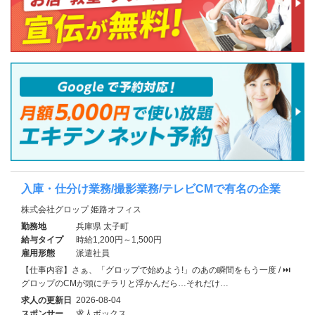
入庫・仕分け業務/撮影業務/テレビCMで有名の企業
株式会社グロップ 姫路オフィス
勤務地
兵庫県 太子町
給与タイプ
時給1,200円～1,500円
雇用形態
派遣社員
【仕事内容】さぁ、「グロップで始めよう!」のあの瞬間をもう一度 / ⏭
グロップのCMが頭にチラリと浮かんだら…それだけ…
求人の更新日
2026-08-04
スポンサー
求人ボックス