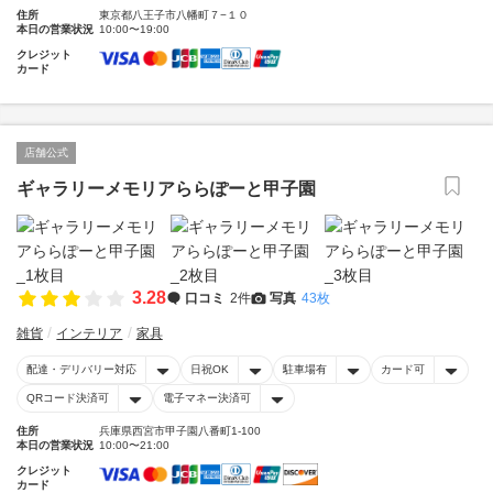
住所
東京都八王子市八幡町７−１０
本日の営業状況
10:00〜19:00
クレジット
カード
店舗公式
ギャラリーメモリアららぽーと甲子園
3.28
口コミ
2件
写真
43枚
雑貨
インテリア
家具
配達・デリバリー対応
日祝OK
駐車場有
カード可
QRコード決済可
電子マネー決済可
住所
兵庫県西宮市甲子園八番町1-100
本日の営業状況
10:00〜21:00
クレジット
カード