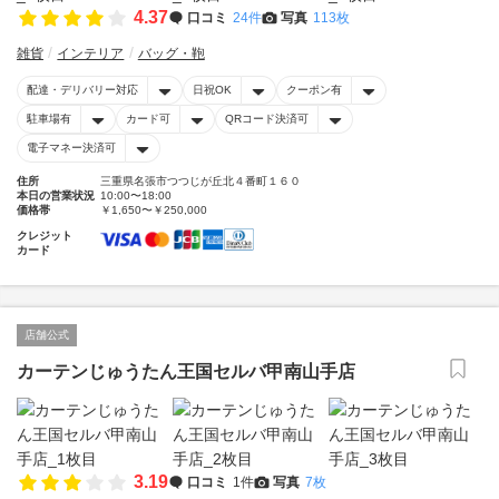
4.37
口コミ
24件
写真
113枚
雑貨
インテリア
バッグ・鞄
配達・デリバリー対応
日祝OK
クーポン有
駐車場有
カード可
QRコード決済可
電子マネー決済可
住所
三重県名張市つつじが丘北４番町１６０
本日の営業状況
10:00〜18:00
価格帯
￥1,650〜￥250,000
クレジット
カード
店舗公式
カーテンじゅうたん王国セルバ甲南山手店
3.19
口コミ
1件
写真
7枚