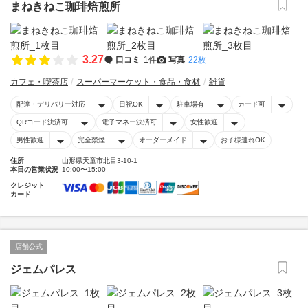
まねきねこ珈琲焙煎所
3.27
口コミ
1件
写真
22枚
カフェ・喫茶店
スーパーマーケット・食品・食材
雑貨
配達・デリバリー対応
日祝OK
駐車場有
カード可
QRコード決済可
電子マネー決済可
女性歓迎
男性歓迎
完全禁煙
オーダーメイド
お子様連れOK
住所
山形県天童市北目3-10-1
本日の営業状況
10:00〜15:00
クレジット
カード
店舗公式
ジェムパレス