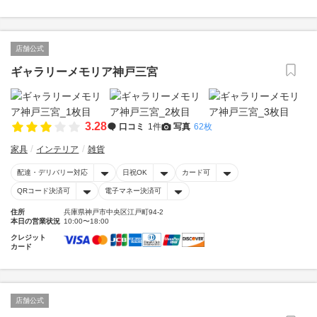
店舗公式
ギャラリーメモリア神戸三宮
3.28
口コミ
1件
写真
62枚
家具
インテリア
雑貨
配達・デリバリー対応
日祝OK
カード可
QRコード決済可
電子マネー決済可
住所
兵庫県神戸市中央区江戸町94-2
本日の営業状況
10:00〜18:00
クレジット
カード
店舗公式