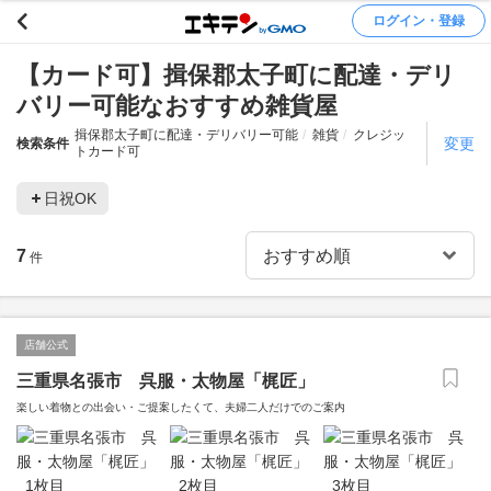
ログイン・登録
【カード可】揖保郡太子町に配達・デリ
バリー可能なおすすめ雑貨屋
揖保郡太子町に配達・デリバリー可能
雑貨
クレジッ
変更
検索条件
トカード可
日祝OK
7
件
店舗公式
三重県名張市 呉服・太物屋「梶匠」
楽しい着物との出会い・ご提案したくて、夫婦二人だけでのご案内