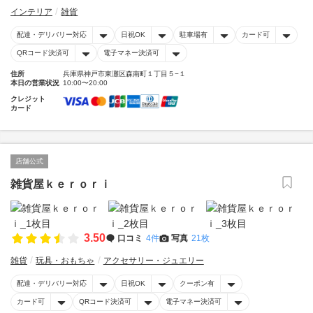
インテリア
雑貨
配達・デリバリー対応
日祝OK
駐車場有
カード可
QRコード決済可
電子マネー決済可
住所
兵庫県神戸市東灘区森南町１丁目５−１
本日の営業状況
10:00〜20:00
クレジット
カード
店舗公式
雑貨屋ｋｅｒｏｒｉ
3.50
口コミ
4件
写真
21枚
雑貨
玩具・おもちゃ
アクセサリー・ジュエリー
配達・デリバリー対応
日祝OK
クーポン有
カード可
QRコード決済可
電子マネー決済可