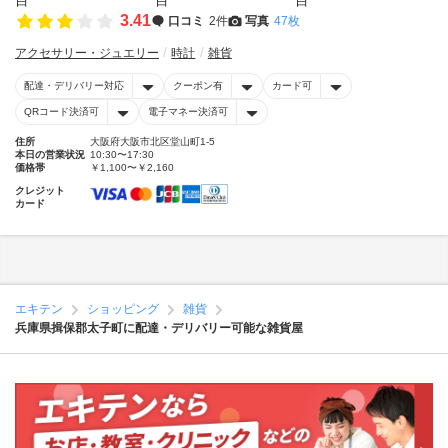
3.41
口コミ
2件
写真
47枚
アクセサリー・ジュエリー
時計
雑貨
配達・デリバリー対応
クーポン有
カード可
QRコード決済可
電子マネー決済可
住所
大阪府大阪市北区堂山町1-5
本日の営業状況
10:30〜17:30
価格帯
￥1,100〜￥2,160
クレジット
カード
エキテン
ショッピング
雑貨
兵庫県揖保郡太子町に配達・デリバリー可能な雑貨屋