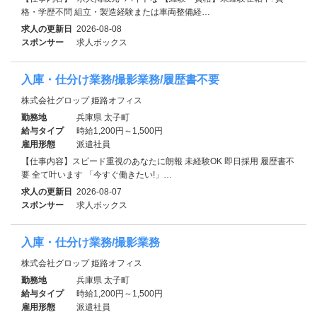
格・学歴不問 組立・製造経験または車両整備経…
求人の更新日
2026-08-08
スポンサー
求人ボックス
入庫・仕分け業務/撮影業務/履歴書不要
株式会社グロップ 姫路オフィス
勤務地
兵庫県 太子町
給与タイプ
時給1,200円～1,500円
雇用形態
派遣社員
【仕事内容】スピード重視のあなたに朗報 未経験OK 即日採用 履歴書不
要 全て叶います 「今すぐ働きたい!」…
求人の更新日
2026-08-07
スポンサー
求人ボックス
入庫・仕分け業務/撮影業務
株式会社グロップ 姫路オフィス
勤務地
兵庫県 太子町
給与タイプ
時給1,200円～1,500円
雇用形態
派遣社員