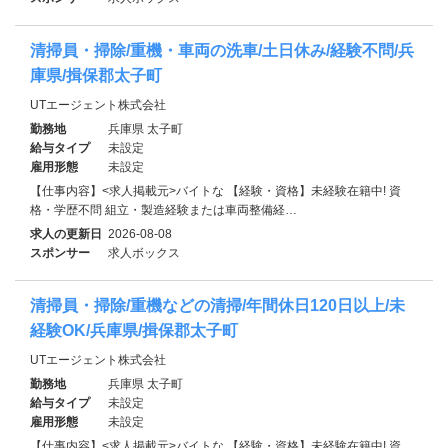
清掃員・掃除/重機・車両の洗車/土日休み/経験不問/兵
庫県/揖保郡太子町
UTエージェント株式会社
勤務地
兵庫県 太子町
給与タイプ
未設定
雇用形態
未設定
【仕事内容】<求人掲載元>バイトな 【経験・資格】未経験在籍中! 資
格・学歴不問 組立・製造経験または車両整備経…
求人の更新日
2026-08-08
スポンサー
求人ボックス
清掃員・掃除/重機などの清掃/年間休日120日以上/未
経験OK/兵庫県/揖保郡太子町
UTエージェント株式会社
勤務地
兵庫県 太子町
給与タイプ
未設定
雇用形態
未設定
【仕事内容】<求人掲載元>バイトな 【経験・資格】未経験在籍中! 資