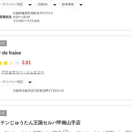
・デリバリー対応
日祝OK
駐車場有
京都府亀岡市旭町井戸の下3-2
営業状況
9:00〜18:00
￥2,000〜￥15,000
公式
r de fraise
3.01
アクセサリー・ジュエリー
・デリバリー対応
大阪府大阪市淀川区新北野3丁目12-15
公式
ーテンじゅうたん王国セルバ甲南山手店