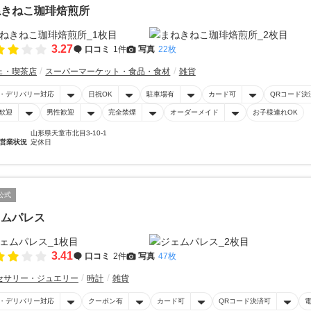
ねきねこ珈琲焙煎所
3.27
口コミ
1件
写真
22枚
ェ・喫茶店
スーパーマーケット・食品・食材
雑貨
・デリバリー対応
日祝OK
駐車場有
カード可
QRコード決
歓迎
男性歓迎
完全禁煙
オーダーメイド
お子様連れOK
山形県天童市北目3-10-1
営業状況
定休日
公式
ェムパレス
3.41
口コミ
2件
写真
47枚
セサリー・ジュエリー
時計
雑貨
・デリバリー対応
クーポン有
カード可
QRコード決済可