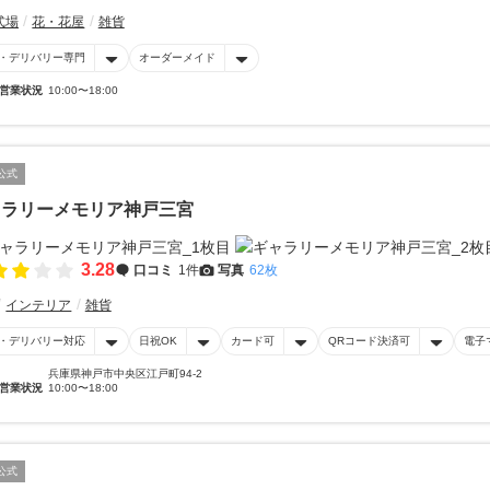
式場
花・花屋
雑貨
・デリバリー専門
オーダーメイド
営業状況
10:00〜18:00
公式
ャラリーメモリア神戸三宮
3.28
口コミ
1件
写真
62枚
インテリア
雑貨
・デリバリー対応
日祝OK
カード可
QRコード決済可
電子
兵庫県神戸市中央区江戸町94-2
営業状況
10:00〜18:00
公式