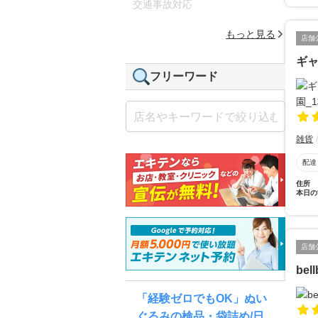
交通事故対応
もっと見る
店舗
ギ
フリーワード
雑貨
配達
住所
本日の
店舗
be
「経験ゼロでもOK」ぬい
ぐるみの検品・袋詰め/日