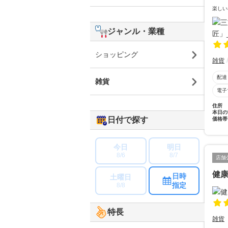
楽しい
ジャンル・業種
ショッピング
雑貨
配達
雑貨
電子
住所
本日の
日付で探す
価格帯
今日
明日
8/6
8/7
店舗
健
日時
土曜日
指定
8/8
特長
雑貨