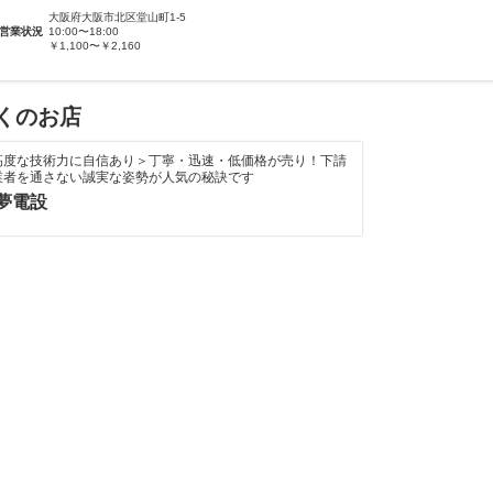
大阪府大阪市北区堂山町1-5
営業状況
10:00〜18:00
￥1,100〜￥2,160
くのお店
高度な技術力に自信あり＞丁寧・迅速・低価格が売り！下請
業者を通さない誠実な姿勢が人気の秘訣です
夢電設