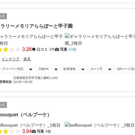
公式
ャラリーメモリアららぽーと甲子園
3.28
口コミ
2件
写真
43枚
インテリア
家具
・デリバリー対応
日祝OK
駐車場有
カード可
QRコード決
兵庫県西宮市甲子園八番町1-100
営業状況
10:00〜20:00
公式
llbouquet（ベルブーケ）
3.04
写真
4枚