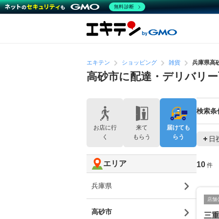
無料診断
エキテン
ショッピング
雑貨
兵庫県高
高砂市に配達・デリバリー
検索条
お店に行
来て
届けても
く
もらう
らう
日
エリア
10
件
兵庫県
店舗
高砂市
三