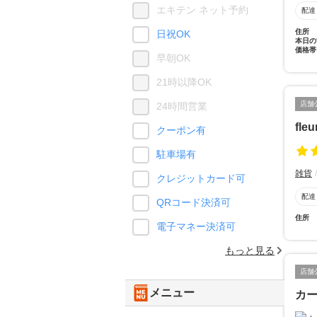
エキテン ネット予約
配達
住所
日祝OK
本日の
価格帯
早朝OK
21時以降OK
店舗
24時間営業
fleu
クーポン有
駐車場有
雑貨
クレジットカード可
配達
QRコード決済可
住所
電子マネー決済可
もっと見る
店舗
メニュー
カ