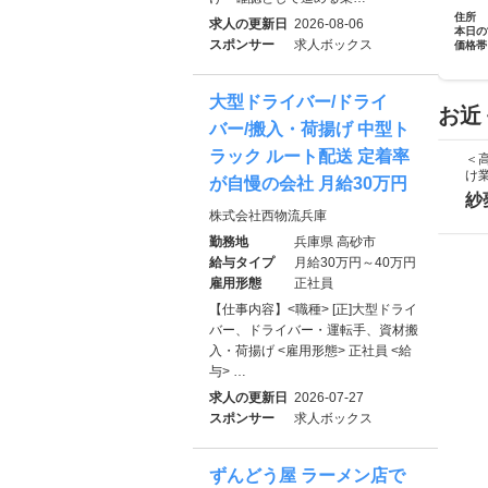
住所
求人の更新日
2026-08-06
本日の
スポンサー
求人ボックス
価格帯
大型ドライバー/ドライ
お近
バー/搬入・荷揚げ 中型ト
ラック ルート配送 定着率
＜
け
が自慢の会社 月給30万円
紗
株式会社西物流兵庫
勤務地
兵庫県 高砂市
給与タイプ
月給30万円～40万円
雇用形態
正社員
【仕事内容】<職種> [正]大型ドライ
バー、ドライバー・運転手、資材搬
入・荷揚げ <雇用形態> 正社員 <給
与> …
求人の更新日
2026-07-27
スポンサー
求人ボックス
ずんどう屋 ラーメン店で