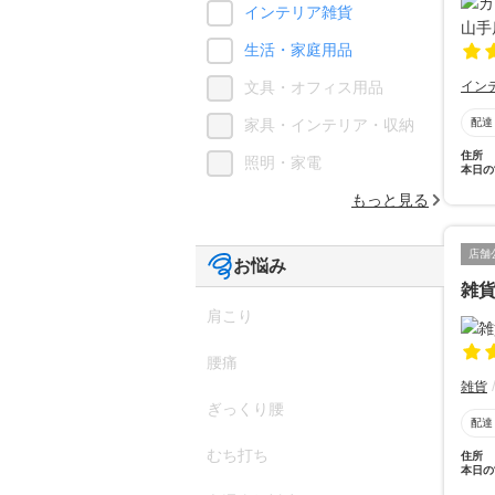
インテリア雑貨
生活・家庭用品
イン
文具・オフィス用品
配達
家具・インテリア・収納
住所
照明・家電
本日の
もっと見る
店舗
お悩み
雑
肩こり
腰痛
雑貨
ぎっくり腰
配達
むち打ち
住所
本日の