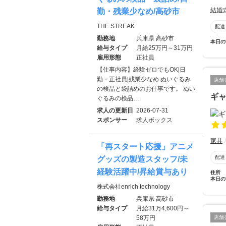
結婚
勤・残業少なめ/高砂市
THE STREAK
配達
勤務地
兵庫県 高砂市
本日の
給与タイプ
月給25万円～31万円
雇用形態
正社員
【仕事内容】経験ゼロでもOK|日
勤・正社員|残業少なめ ぬいぐるみ
店舗
の検品と袋詰めのお仕事です。 ぬい
ギ
ぐるみの検品…
求人の更新日
2026-07-31
スポンサー
求人ボックス
家具
「再スタート応援」アニメ
配達
グッズの製造スタッフ/未
経験活躍中/昇給賞与あり
住所
本日の
株式会社enrich technology
勤務地
兵庫県 高砂市
給与タイプ
月給31万4,600円～
店舗
58万円