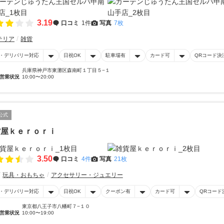
3.19
口コミ
1件
写真
7枚
テリア
雑貨
・デリバリー対応
日祝OK
駐車場有
カード可
QRコード決
兵庫県神戸市東灘区森南町１丁目５−１
営業状況
10:00〜20:00
公式
貨屋ｋｅｒｏｒｉ
3.50
口コミ
4件
写真
21枚
玩具・おもちゃ
アクセサリー・ジュエリー
・デリバリー対応
日祝OK
クーポン有
カード可
QRコード
東京都八王子市八幡町７−１０
営業状況
10:00〜19:00