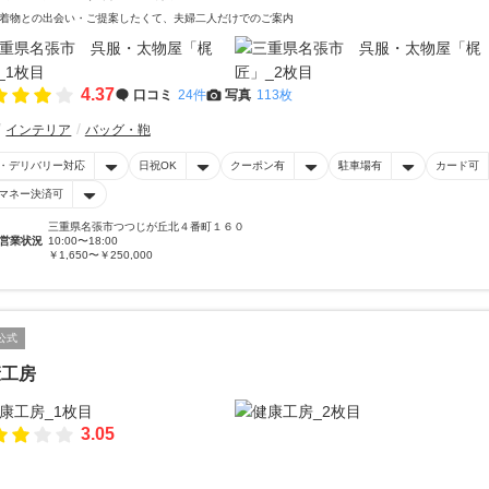
着物との出会い・ご提案したくて、夫婦二人だけでのご案内
4.37
口コミ
24件
写真
113枚
インテリア
バッグ・鞄
・デリバリー対応
日祝OK
クーポン有
駐車場有
カード可
マネー決済可
三重県名張市つつじが丘北４番町１６０
営業状況
10:00〜18:00
￥1,650〜￥250,000
公式
康工房
3.05