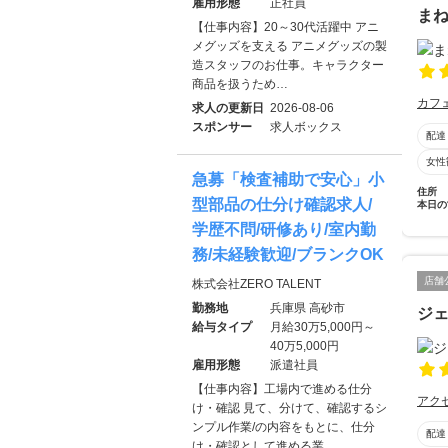
雇用形態
正社員
ま
【仕事内容】20～30代活躍中 アニ
メグッズを支える アニメグッズの製
造スタッフのお仕事。キャラクター
商品を扱うため…
カフ
求人の更新日
2026-08-06
スポンサー
求人ボックス
配達
女性
急募「検査補助で安心」小
住所
型部品の仕分け確認求人/
本日の
学歴不問/研修あり/室内勤
務/未経験歓迎/ブランクOK
店舗
株式会社ZERO TALENT
勤務地
兵庫県 高砂市
ジ
給与タイプ
月給30万5,000円～
40万5,000円
雇用形態
派遣社員
【仕事内容】工場内で進める仕分
アク
け・確認 見て、分けて、確認するシ
ンプル作業/の内容をもとに、仕分
配達
け・確認として進める業…