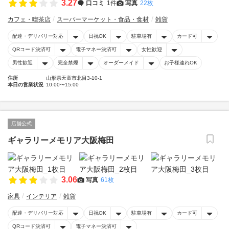
3.27
口コミ
1件
写真
22枚
カフェ・喫茶店
スーパーマーケット・食品・食材
雑貨
配達・デリバリー対応
日祝OK
駐車場有
カード可
QRコード決済可
電子マネー決済可
女性歓迎
男性歓迎
完全禁煙
オーダーメイド
お子様連れOK
住所
山形県天童市北目3-10-1
本日の営業状況
10:00〜15:00
店舗公式
ギャラリーメモリア大阪梅田
3.06
写真
61枚
家具
インテリア
雑貨
配達・デリバリー対応
日祝OK
駐車場有
カード可
QRコード決済可
電子マネー決済可