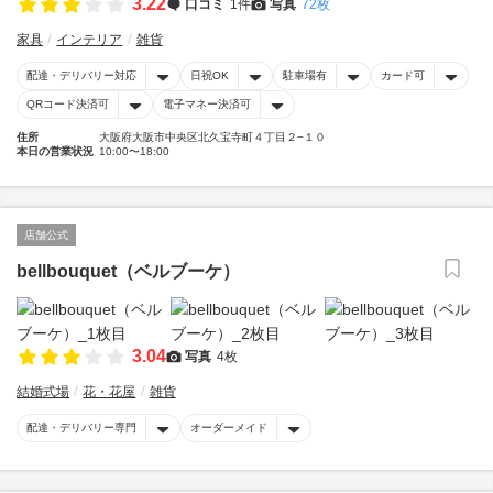
3.22
口コミ
1件
写真
72枚
家具
インテリア
雑貨
配達・デリバリー対応
日祝OK
駐車場有
カード可
QRコード決済可
電子マネー決済可
住所
大阪府大阪市中央区北久宝寺町４丁目２−１０
本日の営業状況
10:00〜18:00
店舗公式
bellbouquet（ベルブーケ）
3.04
写真
4枚
結婚式場
花・花屋
雑貨
配達・デリバリー専門
オーダーメイド