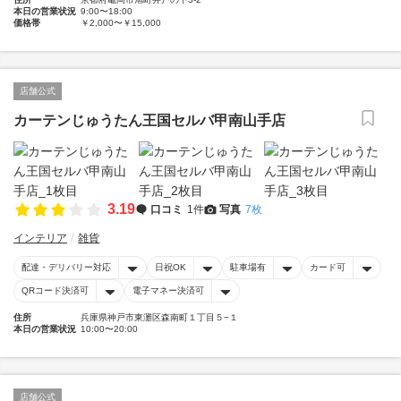
本日の営業状況
9:00〜18:00
価格帯
￥2,000〜￥15,000
店舗公式
カーテンじゅうたん王国セルバ甲南山手店
3.19
口コミ
1件
写真
7枚
インテリア
雑貨
配達・デリバリー対応
日祝OK
駐車場有
カード可
QRコード決済可
電子マネー決済可
住所
兵庫県神戸市東灘区森南町１丁目５−１
本日の営業状況
10:00〜20:00
店舗公式