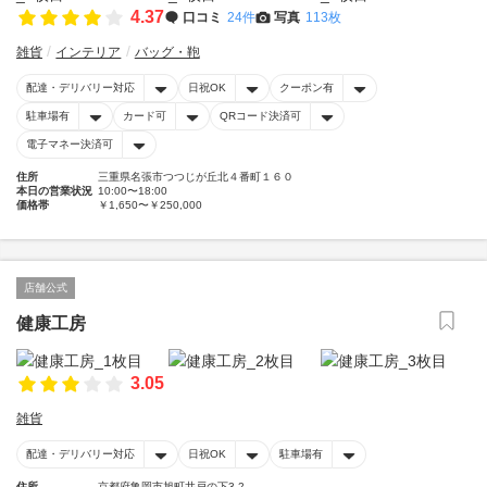
4.37
口コミ
24件
写真
113枚
雑貨
インテリア
バッグ・鞄
配達・デリバリー対応
日祝OK
クーポン有
駐車場有
カード可
QRコード決済可
電子マネー決済可
住所
三重県名張市つつじが丘北４番町１６０
本日の営業状況
10:00〜18:00
価格帯
￥1,650〜￥250,000
店舗公式
健康工房
3.05
雑貨
配達・デリバリー対応
日祝OK
駐車場有
住所
京都府亀岡市旭町井戸の下3-2