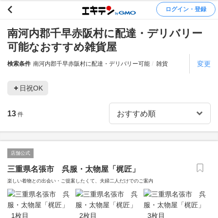
ログイン・登録
南河内郡千早赤阪村に配達・デリバリー
可能なおすすめ雑貨屋
変更
検索条件
南河内郡千早赤阪村に配達・デリバリー可能
雑貨
日祝OK
13
件
店舗公式
三重県名張市 呉服・太物屋「梶匠」
楽しい着物との出会い・ご提案したくて、夫婦二人だけでのご案内