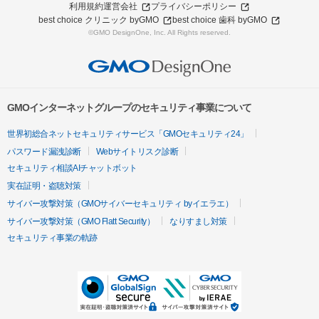
利用規約
運営会社
プライバシーポリシー
best choice クリニック byGMO
best choice 歯科 byGMO
©GMO DesignOne, Inc. All Rights reserved.
GMOインターネットグループのセキュリティ事業について
世界初総合ネットセキュリティサービス「GMOセキュリティ24」
パスワード漏洩診断
Webサイトリスク診断
セキュリティ相談AIチャットボット
実在証明・盗聴対策
サイバー攻撃対策（GMOサイバーセキュリティ byイエラエ）
サイバー攻撃対策（GMO Flatt Security）
なりすまし対策
セキュリティ事業の軌跡