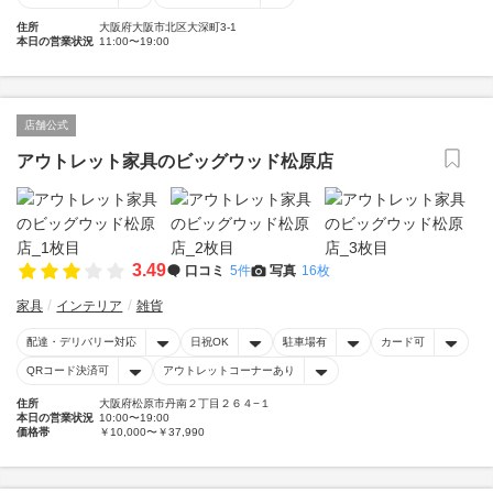
住所
大阪府大阪市北区大深町3-1
本日の営業状況
11:00〜19:00
店舗公式
アウトレット家具のビッグウッド松原店
3.49
口コミ
5件
写真
16枚
家具
インテリア
雑貨
配達・デリバリー対応
日祝OK
駐車場有
カード可
QRコード決済可
アウトレットコーナーあり
住所
大阪府松原市丹南２丁目２６４−１
本日の営業状況
10:00〜19:00
価格帯
￥10,000〜￥37,990