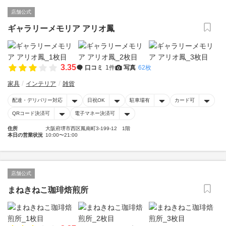
店舗公式
ギャラリーメモリア アリオ鳳
3.35
口コミ
1件
写真
62枚
家具
インテリア
雑貨
配達・デリバリー対応
日祝OK
駐車場有
カード可
QRコード決済可
電子マネー決済可
住所
大阪府堺市西区鳳南町3-199-12 1階
本日の営業状況
10:00〜21:00
店舗公式
まねきねこ珈琲焙煎所