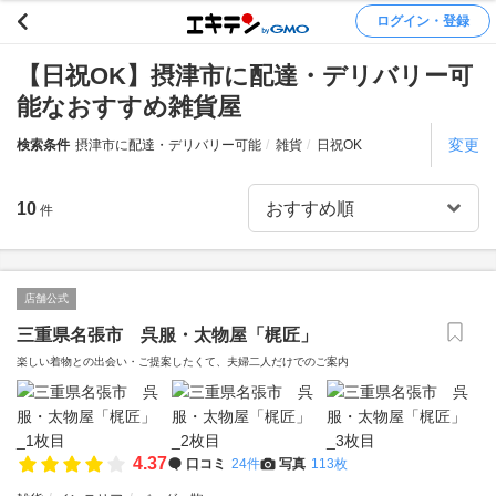
ログイン・登録
【日祝OK】摂津市に配達・デリバリー可
能なおすすめ雑貨屋
変更
検索条件
摂津市に配達・デリバリー可能
雑貨
日祝OK
10
件
店舗公式
三重県名張市 呉服・太物屋「梶匠」
楽しい着物との出会い・ご提案したくて、夫婦二人だけでのご案内
4.37
口コミ
24件
写真
113枚