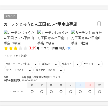
店舗公式
カーテンじゅうたん王国セルバ甲南山手店
3.19
口コミ
1件
写真
7枚
インテリア
雑貨
配達・デリバリー対応
日祝OK
駐車場有
カード可
QRコード決済可
電子マネー決済可
住所
兵庫県神戸市東灘区森南町１丁目５−１
本日の営業状況
10:00〜20:00
月
火
水
木
金
土
日
祝
10:00~20:00