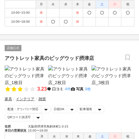
月
火
水
木
金
土
日
祝
10:00~15:00
休
休
10:00~18:00
休
休
店舗公式
アウトレット家具のビッグウッド摂津店
3.23
口コミ
4件
写真
9枚
家具
インテリア
雑貨
配達・デリバリー対応
日祝OK
駐車場有
QRコード決済可
住所
大阪府摂津市鳥飼本町1-3-15
本日の営業状況
10:00〜19:00
月
火
水
木
金
土
日
祝