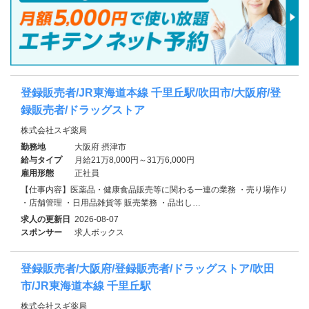
登録販売者/JR東海道本線 千里丘駅/吹田市/大阪府/登
録販売者/ドラッグストア
株式会社スギ薬局
勤務地
大阪府 摂津市
給与タイプ
月給21万8,000円～31万6,000円
雇用形態
正社員
【仕事内容】医薬品・健康食品販売等に関わる一連の業務 ・売り場作り
・店舗管理 ・日用品雑貨等 販売業務 ・品出し…
求人の更新日
2026-08-07
スポンサー
求人ボックス
登録販売者/大阪府/登録販売者/ドラッグストア/吹田
市/JR東海道本線 千里丘駅
株式会社スギ薬局