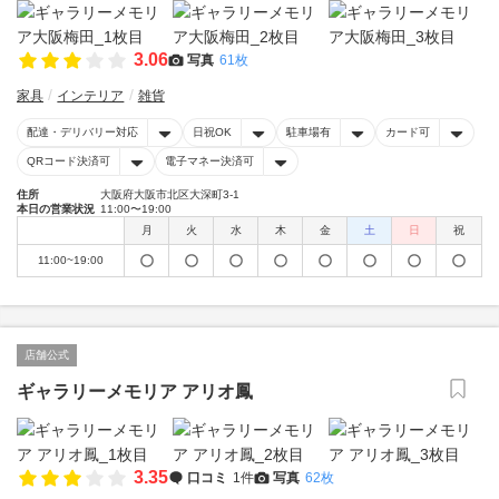
3.06
写真
61枚
家具
インテリア
雑貨
配達・デリバリー対応
日祝OK
駐車場有
カード可
QRコード決済可
電子マネー決済可
住所
大阪府大阪市北区大深町3-1
本日の営業状況
11:00〜19:00
月
火
水
木
金
土
日
祝
11:00~19:00
店舗公式
ギャラリーメモリア アリオ鳳
3.35
口コミ
1件
写真
62枚