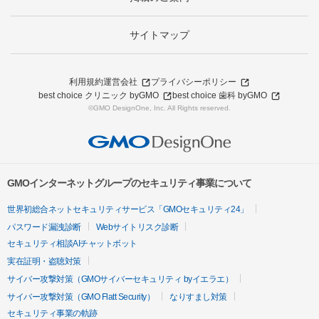
サイトマップ
利用規約
運営会社
プライバシーポリシー
best choice クリニック byGMO
best choice 歯科 byGMO
©GMO DesignOne, Inc. All Rights reserved.
GMOインターネットグループのセキュリティ事業について
世界初総合ネットセキュリティサービス「GMOセキュリティ24」
パスワード漏洩診断
Webサイトリスク診断
セキュリティ相談AIチャットボット
実在証明・盗聴対策
サイバー攻撃対策（GMOサイバーセキュリティ byイエラエ）
サイバー攻撃対策（GMO Flatt Security）
なりすまし対策
セキュリティ事業の軌跡