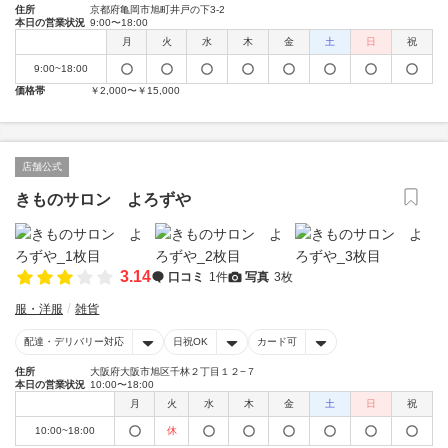
住所
京都府亀岡市旭町井戸の下3-2
本日の営業状況
9:00〜18:00
月
火
水
木
金
土
日
祝
9:00~18:00
価格帯
￥2,000〜￥15,000
店舗公式
きものサロン よろずや
3.14
口コミ
1件
写真
3枚
服・洋服
雑貨
配達・デリバリー対応
日祝OK
カード可
住所
大阪府大阪市旭区千林２丁目１２−７
本日の営業状況
10:00〜18:00
月
火
水
木
金
土
日
祝
10:00~18:00
休