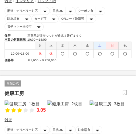
雑貨
インテリア
バッグ・鞄
配達・デリバリー対応
日祝OK
クーポン有
駐車場有
カード可
QRコード決済可
電子マネー決済可
住所
三重県名張市つつじが丘北４番町１６０
本日の営業状況
10:00〜18:00
月
火
水
木
金
土
日
祝
10:00~18:00
休
休
価格帯
￥1,650〜￥250,000
店舗公式
健康工房
3.05
雑貨
配達・デリバリー対応
日祝OK
駐車場有