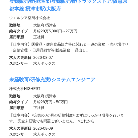
登録販売者/摂津市/登録販売者/ドラッグストア/阪急京
都本線 摂津市駅/大阪府
ウエルシア薬局株式会社
勤務地
大阪府 摂津市
給与タイプ
月給20万5,000円～27万円
雇用形態
正社員
【仕事内容】医薬品・健康食品販売等に関わる一連の業務 ・売り場作り
・店舗管理 ・日用品雑貨等 販売業務 ・品出し…
求人の更新日
2026-08-07
スポンサー
求人ボックス
未経験可/研修充実/システムエンジニア
株式会社HIGHEST
勤務地
大阪府 摂津市
給与タイプ
月給28万円～50万円
雇用形態
正社員
【仕事内容】<充実の3か月の研修制度> まずはしっかり研修を行いま
す。 完全未経験でも問題ございません。 <これから…
求人の更新日
2026-08-09
スポンサー
求人ボックス