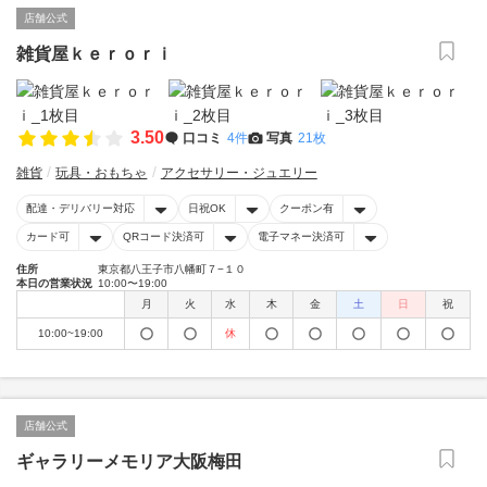
店舗公式
雑貨屋ｋｅｒｏｒｉ
3.50
口コミ
4件
写真
21枚
雑貨
玩具・おもちゃ
アクセサリー・ジュエリー
配達・デリバリー対応
日祝OK
クーポン有
カード可
QRコード決済可
電子マネー決済可
住所
東京都八王子市八幡町７−１０
本日の営業状況
10:00〜19:00
月
火
水
木
金
土
日
祝
10:00~19:00
休
店舗公式
ギャラリーメモリア大阪梅田