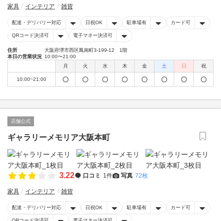
家具
インテリア
雑貨
配達・デリバリー対応
日祝OK
駐車場有
カード可
QRコード決済可
電子マネー決済可
住所
大阪府堺市西区鳳南町3-199-12 1階
本日の営業状況
10:00〜21:00
月
火
水
木
金
土
日
祝
10:00~21:00
店舗公式
ギャラリーメモリア大阪本町
3.22
口コミ
1件
写真
72枚
家具
インテリア
雑貨
配達・デリバリー対応
日祝OK
駐車場有
カード可
QRコード決済可
電子マネー決済可