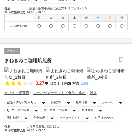
住所
大阪府大阪市中央区北久宝寺町４丁目２−１０
本日の営業状況
10:00〜18:00
月
火
水
木
金
土
日
祝
10:00~18:00
店舗公式
まねきねこ珈琲焙煎所
3.27
口コミ
1件
写真
22枚
カフェ・喫茶店
スーパーマーケット・食品・食材
雑貨
配達・デリバリー対応
日祝OK
駐車場有
カード可
QRコード決済可
電子マネー決済可
女性歓迎
男性歓迎
完全禁煙
オーダーメイド
お子様連れOK
住所
山形県天童市北目3-10-1
本日の営業状況
10:00〜15:00