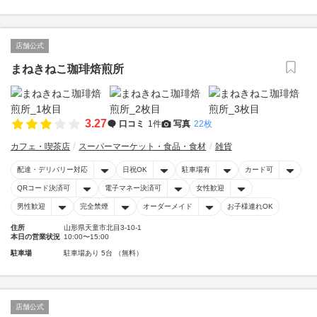
店舗公式
まねきねこ珈琲焙煎所
3.27
口コミ
1件
写真
22枚
カフェ・喫茶店
スーパーマーケット・食品・食材
雑貨
配達・デリバリー対応
日祝OK
駐車場有
カード可
QRコード決済可
電子マネー決済可
女性歓迎
男性歓迎
完全禁煙
オーダーメイド
お子様連れOK
住所
山形県天童市北目3-10-1
本日の営業状況
10:00〜15:00
駐車場
駐車場あり 5台 （無料）
店舗公式