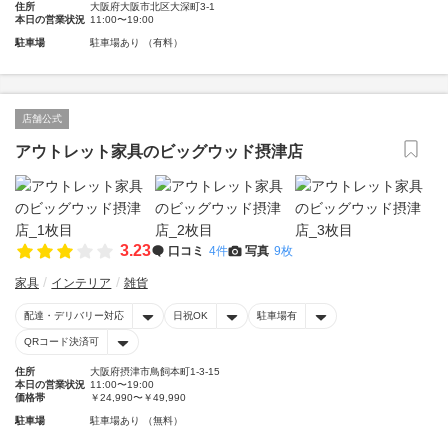
住所
大阪府大阪市北区大深町3-1
本日の営業状況
11:00〜19:00
駐車場
駐車場あり （有料）
店舗公式
アウトレット家具のビッグウッド摂津店
3.23
口コミ
4件
写真
9枚
家具
インテリア
雑貨
配達・デリバリー対応
日祝OK
駐車場有
QRコード決済可
住所
大阪府摂津市鳥飼本町1-3-15
本日の営業状況
11:00〜19:00
価格帯
￥24,990〜￥49,990
駐車場
駐車場あり （無料）