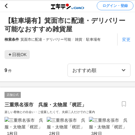
ログイン・登録
【駐車場有】箕面市に配達・デリバリー
可能なおすすめ雑貨屋
変更
検索条件
箕面市に配達・デリバリー可能
雑貨
駐車場有
日祝OK
9
件
店舗公式
三重県名張市 呉服・太物屋「梶匠」
楽しい着物との出会い・ご提案したくて、夫婦二人だけでのご案内