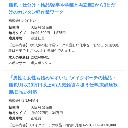
梱包・仕分け・検品/家事や学業と両立週2から3日だ
けのカンタン軽作業ワーク
株式会社バイトレ
勤務地
大阪府 箕面市
給与タイプ
時給1,500円～1,875円
雇用形態
派遣社員
【仕事内容】<大人気の軽作業ワーク!> 難しい仕事な一切なし! 知識や経
験は不要です こんなお仕事紹介できます …
求人の更新日
2026-08-01
スポンサー
求人ボックス
「男性も女性も始めやすい!」/メイクポーチの検品・
梱包/月収30万円以上可/人気雑貨を扱う仕事/未経験歓
迎/日払い対応
株式会社SNJAPAN
勤務地
大阪府 箕面市
給与タイプ
月給27万円～34万円
雇用形態
正社員
【仕事内容】<メイクポーチの検品・梱包> 月給 ¥270,000～¥330,000