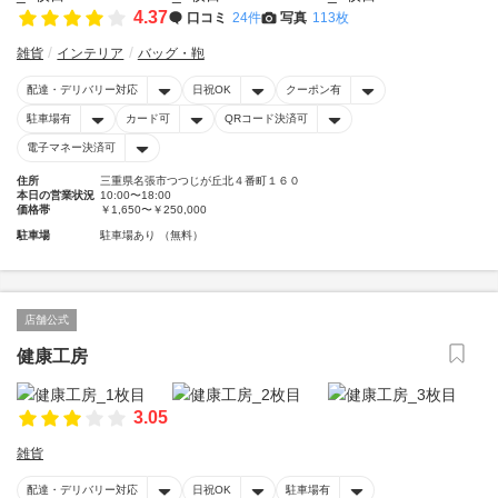
4.37
口コミ
24件
写真
113枚
雑貨
インテリア
バッグ・鞄
配達・デリバリー対応
日祝OK
クーポン有
駐車場有
カード可
QRコード決済可
電子マネー決済可
住所
三重県名張市つつじが丘北４番町１６０
本日の営業状況
10:00〜18:00
価格帯
￥1,650〜￥250,000
駐車場
駐車場あり （無料）
店舗公式
健康工房
3.05
雑貨
配達・デリバリー対応
日祝OK
駐車場有