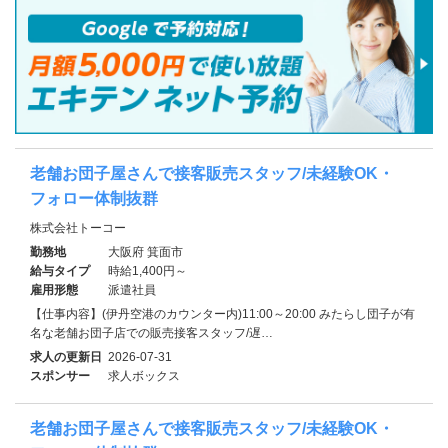
老舗お団子屋さんで接客販売スタッフ/未経験OK・
フォロー体制抜群
株式会社トーコー
勤務地
大阪府 箕面市
給与タイプ
時給1,400円～
雇用形態
派遣社員
【仕事内容】(伊丹空港のカウンター内)11:00～20:00 みたらし団子が有
名な老舗お団子店での販売接客スタッフ/遅…
求人の更新日
2026-07-31
スポンサー
求人ボックス
老舗お団子屋さんで接客販売スタッフ/未経験OK・