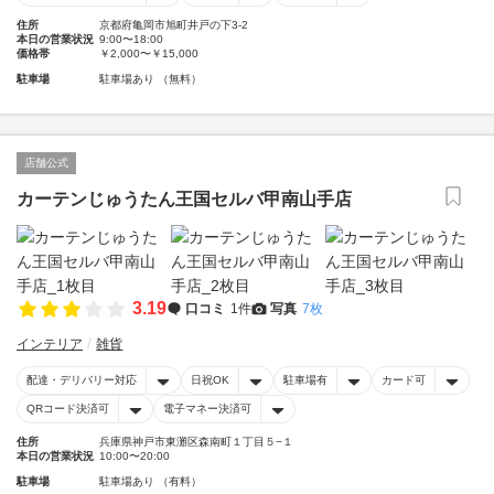
住所
京都府亀岡市旭町井戸の下3-2
本日の営業状況
9:00〜18:00
価格帯
￥2,000〜￥15,000
駐車場
駐車場あり （無料）
店舗公式
カーテンじゅうたん王国セルバ甲南山手店
3.19
口コミ
1件
写真
7枚
インテリア
雑貨
配達・デリバリー対応
日祝OK
駐車場有
カード可
QRコード決済可
電子マネー決済可
住所
兵庫県神戸市東灘区森南町１丁目５−１
本日の営業状況
10:00〜20:00
駐車場
駐車場あり （有料）