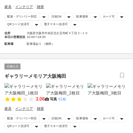
家具
インテリア
雑貨
配達・デリバリー対応
日祝OK
駐車場有
カード可
QRコード決済可
電子マネー決済可
住所
大阪府大阪市中央区北久宝寺町４丁目２−１０
本日の営業状況
10:00〜18:00
駐車場
駐車場あり （無料）
店舗公式
ギャラリーメモリア大阪梅田
3.06
写真
61枚
家具
インテリア
雑貨
配達・デリバリー対応
日祝OK
駐車場有
カード可
QRコード決済可
電子マネー決済可