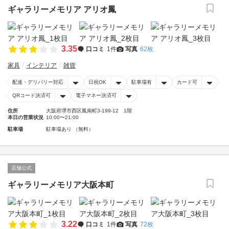
ギャラリーメモリア アリオ鳳
3.35
口コミ
1件
写真
62枚
家具
インテリア
雑貨
配達・デリバリー対応
日祝OK
駐車場有
カード可
QRコード決済可
電子マネー決済可
住所
大阪府堺市西区鳳南町3-199-12 1階
本日の営業状況
10:00〜21:00
駐車場
駐車場あり （無料）
店舗公式
ギャラリーメモリア大阪本町
3.22
口コミ
1件
写真
72枚