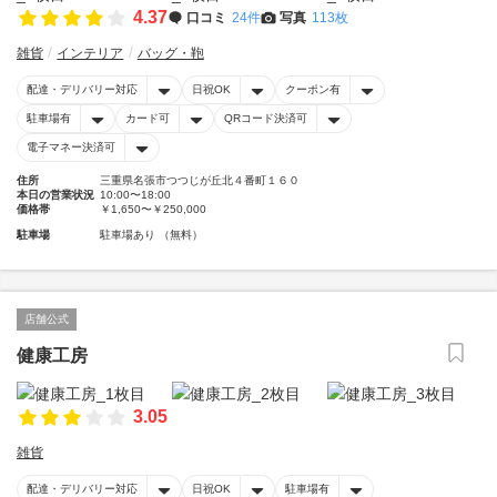
4.37
口コミ
24件
写真
113枚
雑貨
インテリア
バッグ・鞄
配達・デリバリー対応
日祝OK
クーポン有
駐車場有
カード可
QRコード決済可
電子マネー決済可
住所
三重県名張市つつじが丘北４番町１６０
本日の営業状況
10:00〜18:00
価格帯
￥1,650〜￥250,000
駐車場
駐車場あり （無料）
店舗公式
健康工房
3.05
雑貨
配達・デリバリー対応
日祝OK
駐車場有