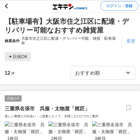
ログイン・登録
【駐車場有】大阪市住之江区に配達・デ
リバリー可能なおすすめ雑貨屋
大阪市住之江区に配達・デリバリー可能
雑貨
駐車場
変更
検索条件
有
日祝OK
12
件
店舗公式
三重県名張市 呉服・太物屋「梶匠」
楽しい着物との出会い・ご提案したくて、夫婦二人だけでのご案内