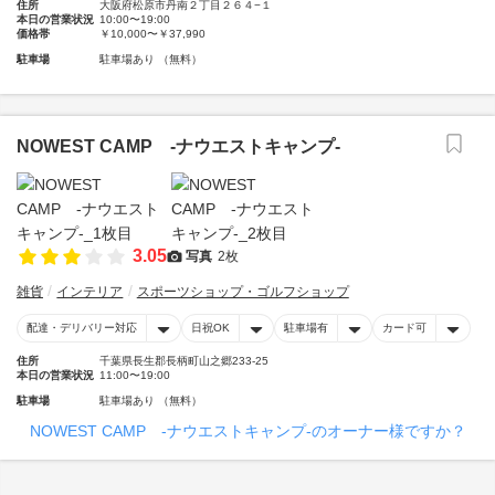
住所
大阪府松原市丹南２丁目２６４−１
本日の営業状況
10:00〜19:00
価格帯
￥10,000〜￥37,990
駐車場
駐車場あり （無料）
NOWEST CAMP -ナウエストキャンプ-
3.05
写真
2枚
雑貨
インテリア
スポーツショップ・ゴルフショップ
配達・デリバリー対応
日祝OK
駐車場有
カード可
住所
千葉県長生郡長柄町山之郷233-25
本日の営業状況
11:00〜19:00
駐車場
駐車場あり （無料）
NOWEST CAMP -ナウエストキャンプ-のオーナー様ですか？