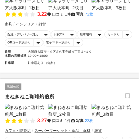
3.22
口コミ
1件
写真
72枚
家具
インテリア
雑貨
配達・デリバリー対応
日祝OK
駐車場有
カード可
QRコード決済可
電子マネー決済可
住所
大阪府大阪市中央区北久宝寺町４丁目２−１０
本日の営業状況
10:00〜18:00
駐車場
駐車場あり （無料）
店舗公式
まねきねこ珈琲焙煎所
3.27
口コミ
1件
写真
22枚
カフェ・喫茶店
スーパーマーケット・食品・食材
雑貨