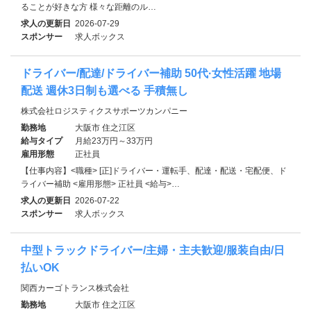
ることが好きな方 様々な距離のル…
求人の更新日
2026-07-29
スポンサー
求人ボックス
ドライバー/配達/ドライバー補助 50代·女性活躍 地場
配送 週休3日制も選べる 手積無し
株式会社ロジスティクスサポーツカンパニー
勤務地
大阪市 住之江区
給与タイプ
月給23万円～33万円
雇用形態
正社員
【仕事内容】<職種> [正]ドライバー・運転手、配達・配送・宅配便、ド
ライバー補助 <雇用形態> 正社員 <給与>…
求人の更新日
2026-07-22
スポンサー
求人ボックス
中型トラックドライバー/主婦・主夫歓迎/服装自由/日
払いOK
関西カーゴトランス株式会社
勤務地
大阪市 住之江区