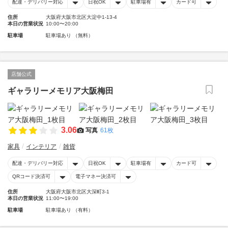
配達・デリバリー対応
日祝OK
駐車場有
カード可
住所
大阪府大阪市北区大淀中1-13-4
本日の営業状況
10:00〜20:00
駐車場
駐車場あり （無料）
店舗公式
ギャラリーメモリア大阪梅田
3.06
写真
61枚
家具
インテリア
雑貨
配達・デリバリー対応
日祝OK
駐車場有
カード可
QRコード決済可
電子マネー決済可
住所
大阪府大阪市北区大深町3-1
本日の営業状況
11:00〜19:00
駐車場
駐車場あり （有料）