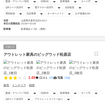
配達・デリバリー対応
日祝OK
駐車場有
カード可
QRコード決済可
電子マネー決済可
女性歓迎
男性歓迎
完全禁煙
オーダーメイド
お子様連れOK
住所
山形県天童市北目3-10-1
本日の営業状況
10:00〜15:00
駐車場
駐車場あり 5台 （無料）
店舗公式
アウトレット家具のビッグウッド松原店
3.49
口コミ
5件
写真
16枚
家具
インテリア
雑貨
配達・デリバリー対応
日祝OK
駐車場有
カード可
QRコード決済可
アウトレットコーナーあり