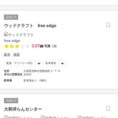
店舗公式
ウッドクラフト free edge
3.07
写真
1枚
家具
雑貨
配達・デリバリー対応
駐車場有
住所
兵庫県尼崎市西難波町３ｰ７ｰ２
本日の営業状況
定休日
駐車場
駐車場あり （無料）
店舗公式
大和洋らんセンター