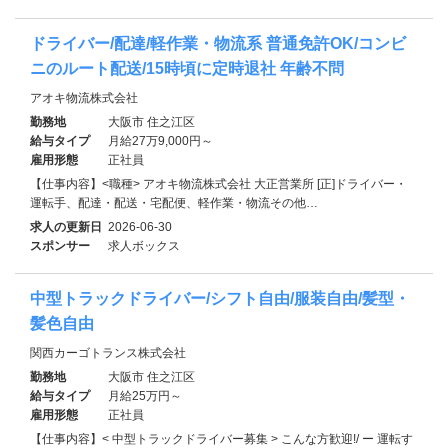
ドライバー/配達/軽作業・物流系 普通免許OK/コンビ
ニのルート配送/15時頃に定時退社 年齢不問
アオキ物流株式会社
勤務地
大阪市 住之江区
給与タイプ
月給27万9,000円～
雇用形態
正社員
【仕事内容】<職種> アオキ物流株式会社 大正営業所 [正]ドライバー・
運転手、配達・配送・宅配便、軽作業・物流その他…
求人の更新日
2026-06-30
スポンサー
求人ボックス
中型トラックドライバー/シフト自由/服装自由/髪型・
髪色自由
関西カーゴトランス株式会社
勤務地
大阪市 住之江区
給与タイプ
月給25万円～
雇用形態
正社員
【仕事内容】< 中型トラックドライバー募集 > こんな方歓迎!/ ー 運転す