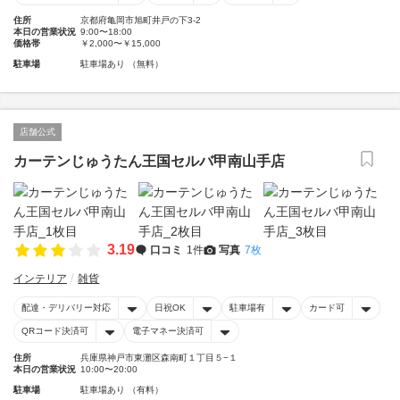
住所
京都府亀岡市旭町井戸の下3-2
本日の営業状況
9:00〜18:00
価格帯
￥2,000〜￥15,000
駐車場
駐車場あり （無料）
店舗公式
カーテンじゅうたん王国セルバ甲南山手店
3.19
口コミ
1件
写真
7枚
インテリア
雑貨
配達・デリバリー対応
日祝OK
駐車場有
カード可
QRコード決済可
電子マネー決済可
住所
兵庫県神戸市東灘区森南町１丁目５−１
本日の営業状況
10:00〜20:00
駐車場
駐車場あり （有料）