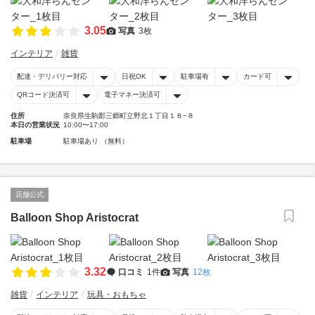
3.05
写真
3枚
インテリア
雑貨
配達・デリバリー対応
日祝OK
駐車場有
カード可
QRコード決済可
電子マネー決済可
住所
奈良県生駒郡三郷町立野北１丁目１８−８
本日の営業状況
10:00〜17:00
駐車場
駐車場あり （無料）
店舗公式
Balloon Shop Aristocrat
3.32
口コミ
1件
写真
12枚
雑貨
インテリア
玩具・おもちゃ