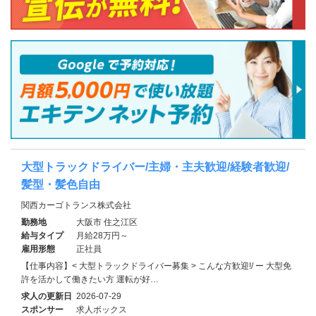
大型トラックドライバー/主婦・主夫歓迎/経験者歓迎/
髪型・髪色自由
関西カーゴトランス株式会社
勤務地
大阪市 住之江区
給与タイプ
月給28万円～
雇用形態
正社員
【仕事内容】< 大型トラックドライバー募集 > こんな方歓迎!/ ー 大型免
許を活かして働きたい方 運転が好…
求人の更新日
2026-07-29
スポンサー
求人ボックス