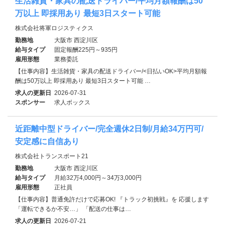
生活雑貨・家具の配送ドライバー/平均月額報酬は50
万以上 即採用あり 最短3日スタート可能
株式会社将軍ロジスティクス
勤務地
大阪市 西淀川区
給与タイプ
固定報酬225円～935円
雇用形態
業務委託
【仕事内容】生活雑貨・家具の配送ドライバー/<日払いOK>平均月額報
酬は50万以上 即採用あり 最短3日スタート可能 …
求人の更新日
2026-07-31
スポンサー
求人ボックス
近距離中型ドライバー/完全週休2日制/月給34万円可/
安定感に自信あり
株式会社トランスポート21
勤務地
大阪市 西淀川区
給与タイプ
月給32万4,000円～34万3,000円
雇用形態
正社員
【仕事内容】普通免許だけで応募OK! 『トラック初挑戦』を 応援します
「運転できるか不安…」 「配送の仕事は…
求人の更新日
2026-07-21