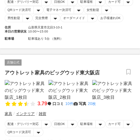
配達・デリバリー対応
日祝OK
駐車場有
カード可
QRコード決済可
電子マネー決済可
女性歓迎
男性歓迎
完全禁煙
オーダーメイド
お子様連れOK
住所
山形県天童市北目3-10-1
本日の営業状況
10:00〜15:00
駐車場
駐車場あり 5台 （無料）
店舗公式
アウトレット家具のビッグウッド東大阪店
3.79
口コミ
10件
写真
20枚
家具
インテリア
雑貨
配達・デリバリー対応
日祝OK
駐車場有
カード可
QRコード決済可