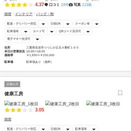
4.37
口コミ
24件
写真
113枚
雑貨
インテリア
バッグ・鞄
配達・デリバリー対応
日祝OK
クーポン有
駐車場有
カード可
QRコード決済可
電子マネー決済可
住所
三重県名張市つつじが丘北４番町１６０
本日の営業状況
10:00〜18:00
価格帯
￥1,650〜￥250,000
駐車場
駐車場あり （無料）
店舗公式
健康工房
3.05
雑貨
配達・デリバリー対応
日祝OK
駐車場有