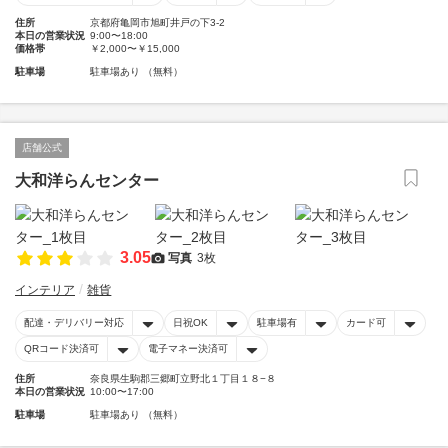
住所
京都府亀岡市旭町井戸の下3-2
本日の営業状況
9:00〜18:00
価格帯
￥2,000〜￥15,000
駐車場
駐車場あり （無料）
店舗公式
大和洋らんセンター
3.05
写真
3枚
インテリア
雑貨
配達・デリバリー対応
日祝OK
駐車場有
カード可
QRコード決済可
電子マネー決済可
住所
奈良県生駒郡三郷町立野北１丁目１８−８
本日の営業状況
10:00〜17:00
駐車場
駐車場あり （無料）