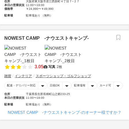
住所
大阪府東大阪市若江西新町４丁目７−２７
本日の営業状況
11:00〜19:00
価格帯
￥24,990〜￥49,990
駐車場
駐車場あり （無料）
NOWEST CAMP -ナウエストキャンプ-
3.05
写真
2枚
雑貨
インテリア
スポーツショップ・ゴルフショップ
配達・デリバリー対応
日祝OK
駐車場有
カード可
住所
千葉県長生郡長柄町山之郷233-25
本日の営業状況
11:00〜19:00
駐車場
駐車場あり （無料）
NOWEST CAMP -ナウエストキャンプ-のオーナー様ですか？