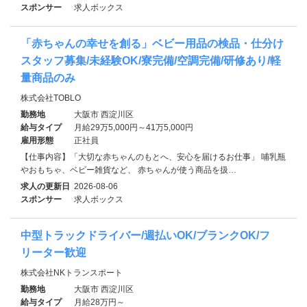
スポンサー
求人ボックス
「赤ちゃんの幸せを創る」ベビー用品の検品・仕分け
スタッフ募集/未経験OK/寮完備/空調完備/研修あり/軽
量商品のみ
株式会社TOBLO
勤務地
大阪市 西淀川区
給与タイプ
月給29万5,000円～41万5,000円
雇用形態
正社員
【仕事内容】「大切な赤ちゃんのもとへ、安心を届けるお仕事」 哺乳瓶
やおもちゃ、ベビー雑貨など、 赤ちゃんが使う商品を扱…
求人の更新日
2026-08-06
スポンサー
求人ボックス
中型トラックドライバー/週払いOK/ブランクOK/フ
リーター歓迎
株式会社NKトランスポート
勤務地
大阪市 西淀川区
給与タイプ
月給28万円～