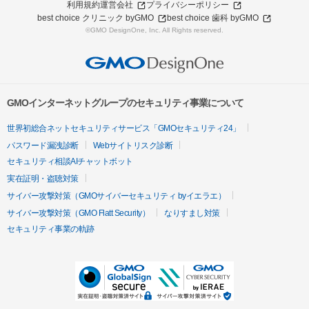
利用規約
運営会社
プライバシーポリシー
best choice クリニック byGMO
best choice 歯科 byGMO
©GMO DesignOne, Inc. All Rights reserved.
GMOインターネットグループのセキュリティ事業について
世界初総合ネットセキュリティサービス「GMOセキュリティ24」
パスワード漏洩診断
Webサイトリスク診断
セキュリティ相談AIチャットボット
実在証明・盗聴対策
サイバー攻撃対策（GMOサイバーセキュリティ byイエラエ）
サイバー攻撃対策（GMO Flatt Security）
なりすまし対策
セキュリティ事業の軌跡