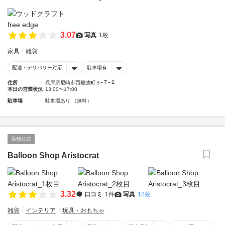
3.07
写真
1枚
家具
雑貨
配達・デリバリー対応
駐車場有
住所
兵庫県尼崎市西難波町３ｰ７ｰ２
本日の営業状況
13:00〜17:00
駐車場
駐車場あり （無料）
店舗公式
Balloon Shop Aristocrat
3.32
口コミ
1件
写真
12枚
雑貨
インテリア
玩具・おもちゃ