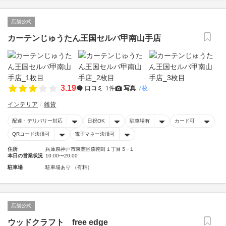
店舗公式
カーテンじゅうたん王国セルバ甲南山手店
3.19
口コミ
1件
写真
7枚
インテリア
雑貨
配達・デリバリー対応
日祝OK
駐車場有
カード可
QRコード決済可
電子マネー決済可
住所
兵庫県神戸市東灘区森南町１丁目５−１
本日の営業状況
10:00〜20:00
駐車場
駐車場あり （有料）
店舗公式
ウッドクラフト free edge