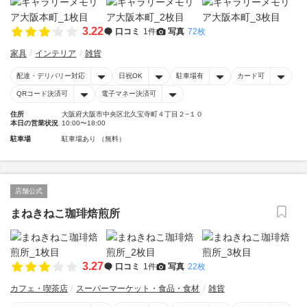
3.22
口コミ
1件
写真
72枚
家具
インテリア
雑貨
配達・デリバリー対応
日祝OK
駐車場有
カード可
QRコード決済可
電子マネー決済可
住所
大阪府大阪市中央区北久宝寺町４丁目２−１０
本日の営業状況
10:00〜18:00
駐車場
駐車場あり （無料）
店舗公式
まねきねこ珈琲焙煎所
3.27
口コミ
1件
写真
22枚
カフェ・喫茶店
スーパーマーケット・食品・食材
雑貨