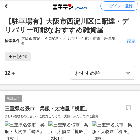
ログイン・登録
【駐車場有】大阪市西淀川区に配達・デ
リバリー可能なおすすめ雑貨屋
大阪市西淀川区に配達・デリバリー可能
雑貨
駐車場
変更
検索条件
有
日祝OK
12
件
店舗公式
三重県名張市 呉服・太物屋「梶匠」
楽しい着物との出会い・ご提案したくて、夫婦二人だけでのご案内