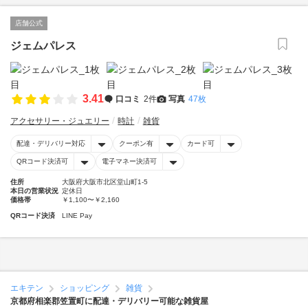
店舗公式
ジェムパレス
3.41
口コミ
2件
写真
47枚
アクセサリー・ジュエリー
時計
雑貨
配達・デリバリー対応
クーポン有
カード可
QRコード決済可
電子マネー決済可
住所
大阪府大阪市北区堂山町1-5
本日の営業状況
定休日
価格帯
￥1,100〜￥2,160
QRコード決済
LINE Pay
エキテン
ショッピング
雑貨
京都府相楽郡笠置町に配達・デリバリー可能な雑貨屋