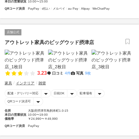
本日の営業状況
10:00〜15:00
QRコード決済
PayPay
d払い
メルペイ
au Pay
Alipay
WeChatPay
店舗公式
アウトレット家具のビッグウッド摂津店
3.23
口コミ
4件
写真
9枚
家具
インテリア
雑貨
配達・デリバリー対応
日祝OK
駐車場有
QRコード決済可
住所
大阪府摂津市鳥飼本町1-3-15
本日の営業状況
10:00〜19:00
価格帯
￥24,990〜￥49,990
QRコード決済
PayPay