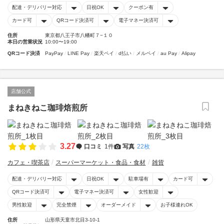
配達・デリバリー対応
日祝OK
クーポン有
カード可
QRコード決済可
電子マネー決済可
住所
東京都八王子市八幡町７−１０
本日の営業状況
10:00〜19:00
QRコード決済
PayPay
LINE Pay
楽天ペイ
d払い
メルペイ
au Pay
Alipay
店舗公式
まねきねこ珈琲焙煎所
3.27
口コミ
1件
写真
22枚
カフェ・喫茶店
スーパーマーケット・食品・食材
雑貨
配達・デリバリー対応
日祝OK
駐車場有
カード可
QRコード決済可
電子マネー決済可
女性歓迎
男性歓迎
完全禁煙
オーダーメイド
お子様連れOK
住所
山形県天童市北目3-10-1