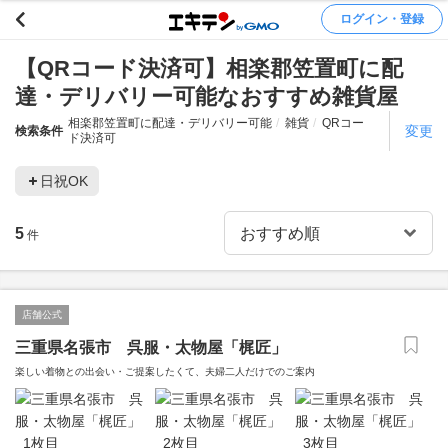
ログイン・登録
【QRコード決済可】相楽郡笠置町に配
達・デリバリー可能なおすすめ雑貨屋
相楽郡笠置町に配達・デリバリー可能
雑貨
QRコー
変更
検索条件
ド決済可
日祝OK
5
件
店舗公式
三重県名張市 呉服・太物屋「梶匠」
楽しい着物との出会い・ご提案したくて、夫婦二人だけでのご案内