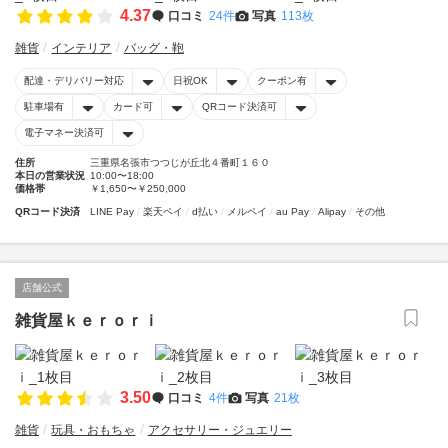
4.37
口コミ
24件
写真
113枚
雑貨
インテリア
バッグ・鞄
配達・デリバリー対応
日祝OK
クーポン有
駐車場有
カード可
QRコード決済可
電子マネー決済可
住所
三重県名張市つつじが丘北４番町１６０
本日の営業状況
10:00〜18:00
価格帯
￥1,650〜￥250,000
QRコード決済
LINE Pay
楽天ペイ
d払い
メルペイ
au Pay
Alipay
その他
店舗公式
雑貨屋ｋｅｒｏｒｉ
3.50
口コミ
4件
写真
21枚
雑貨
玩具・おもちゃ
アクセサリー・ジュエリー