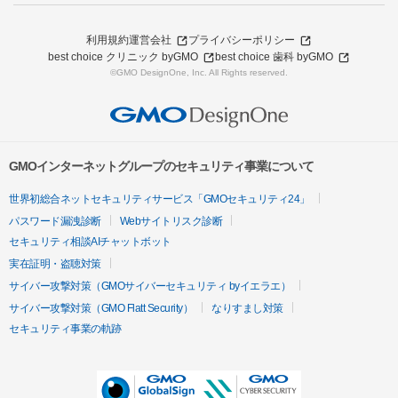
利用規約
運営会社
プライバシーポリシー
best choice クリニック byGMO
best choice 歯科 byGMO
©GMO DesignOne, Inc. All Rights reserved.
GMOインターネットグループのセキュリティ事業について
世界初総合ネットセキュリティサービス「GMOセキュリティ24」
パスワード漏洩診断
Webサイトリスク診断
セキュリティ相談AIチャットボット
実在証明・盗聴対策
サイバー攻撃対策（GMOサイバーセキュリティ byイエラエ）
サイバー攻撃対策（GMO Flatt Security）
なりすまし対策
セキュリティ事業の軌跡