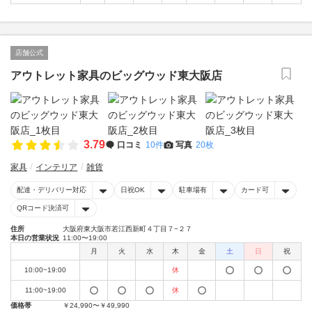
店舗公式
アウトレット家具のビッグウッド東大阪店
3.79
口コミ
10件
写真
20枚
家具
インテリア
雑貨
配達・デリバリー対応
日祝OK
駐車場有
カード可
QRコード決済可
住所
大阪府東大阪市若江西新町４丁目７−２７
本日の営業状況
11:00〜19:00
月
火
水
木
金
土
日
祝
10:00~19:00
休
11:00~19:00
休
価格帯
￥24,990〜￥49,990