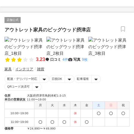
店舗公式
アウトレット家具のビッグウッド摂津店
3.23
口コミ
4件
写真
9枚
家具
インテリア
雑貨
配達・デリバリー対応
日祝OK
駐車場有
QRコード決済可
住所
大阪府摂津市鳥飼本町1-3-15
本日の営業状況
11:00〜19:00
月
火
水
木
金
土
日
祝
10:00~19:00
休
11:00~19:00
休
価格帯
￥24,990〜￥49,990