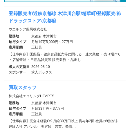
登録販売者/近鉄京都線 木津川台駅/精華町/登録販売者/
ドラッグストア/京都府
ウエルシア薬局株式会社
勤務地
京都府 木津川市
給与タイプ
月給19万5,000円～27万円
雇用形態
正社員
【仕事内容】医薬品・健康食品販売等に関わる一連の業務 ・売り場作り
・店舗管理 ・日用品雑貨等 販売業務 ・品出し…
求人の更新日
2026-08-10
スポンサー
求人ボックス
買取スタッフ
株式会社エコリングHEARTS
勤務地
京都府 木津川市
給与タイプ
月給33万円～37万円
雇用形態
正社員
【仕事内容】完全未経験OK 月給30万円以上 賞与年2回 社員の9割が未
経験入社 アパレル、美容師、営業、塾講…