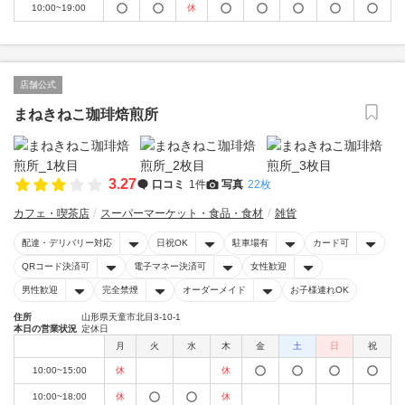
10:00~19:00
休
店舗公式
まねきねこ珈琲焙煎所
3.27
口コミ
1件
写真
22枚
カフェ・喫茶店
スーパーマーケット・食品・食材
雑貨
配達・デリバリー対応
日祝OK
駐車場有
カード可
QRコード決済可
電子マネー決済可
女性歓迎
男性歓迎
完全禁煙
オーダーメイド
お子様連れOK
住所
山形県天童市北目3-10-1
本日の営業状況
定休日
月
火
水
木
金
土
日
祝
10:00~15:00
休
休
10:00~18:00
休
休