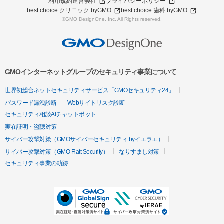
利用規約
運営会社
プライバシーポリシー
best choice クリニック byGMO
best choice 歯科 byGMO
©GMO DesignOne, Inc. All Rights reserved.
GMOインターネットグループのセキュリティ事業について
世界初総合ネットセキュリティサービス「GMOセキュリティ24」
パスワード漏洩診断
Webサイトリスク診断
セキュリティ相談AIチャットボット
実在証明・盗聴対策
サイバー攻撃対策（GMOサイバーセキュリティ byイエラエ）
サイバー攻撃対策（GMO Flatt Security）
なりすまし対策
セキュリティ事業の軌跡