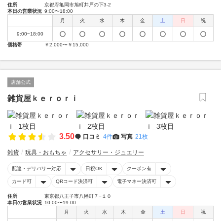
住所
京都府亀岡市旭町井戸の下3-2
本日の営業状況
9:00〜18:00
月
火
水
木
金
土
日
祝
9:00~18:00
価格帯
￥2,000〜￥15,000
店舗公式
雑貨屋ｋｅｒｏｒｉ
3.50
口コミ
4件
写真
21枚
雑貨
玩具・おもちゃ
アクセサリー・ジュエリー
配達・デリバリー対応
日祝OK
クーポン有
カード可
QRコード決済可
電子マネー決済可
住所
東京都八王子市八幡町７−１０
本日の営業状況
10:00〜19:00
月
火
水
木
金
土
日
祝