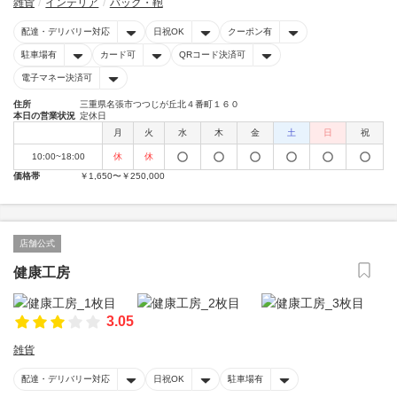
雑貨
インテリア
バッグ・鞄
配達・デリバリー対応
日祝OK
クーポン有
駐車場有
カード可
QRコード決済可
電子マネー決済可
住所
三重県名張市つつじが丘北４番町１６０
本日の営業状況
定休日
月
火
水
木
金
土
日
祝
10:00~18:00
休
休
価格帯
￥1,650〜￥250,000
店舗公式
健康工房
3.05
雑貨
配達・デリバリー対応
日祝OK
駐車場有