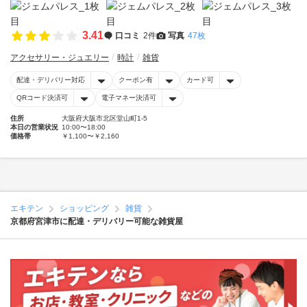
3.41
口コミ
2件
写真
47枚
アクセサリー・ジュエリー
時計
雑貨
配達・デリバリー対応
クーポン有
カード可
QRコード決済可
電子マネー決済可
住所
大阪府大阪市北区堂山町1-5
本日の営業状況
10:00〜18:00
価格帯
￥1,100〜￥2,160
エキテン
ショッピング
雑貨
京都府宮津市に配達・デリバリー可能な雑貨屋