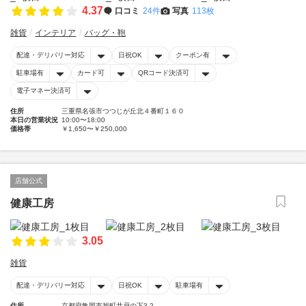
4.37
口コミ
24件
写真
113枚
雑貨
インテリア
バッグ・鞄
配達・デリバリー対応
日祝OK
クーポン有
駐車場有
カード可
QRコード決済可
電子マネー決済可
住所
三重県名張市つつじが丘北４番町１６０
本日の営業状況
10:00〜18:00
価格帯
￥1,650〜￥250,000
店舗公式
健康工房
3.05
雑貨
配達・デリバリー対応
日祝OK
駐車場有
住所
京都府亀岡市旭町井戸の下3-2