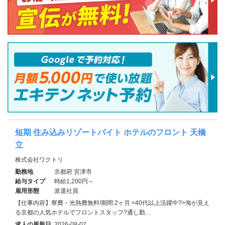
短期 住み込みリゾートバイト ホテルのフロント 天橋
立
株式会社ワクトリ
勤務地
京都府 宮津市
給与タイプ
時給1,200円～
雇用形態
派遣社員
【仕事内容】寮費・光熱費無料!期間:2ヶ月 <40代以上活躍中?>海が見え
る京都の人気ホテルでフロントスタッフ?通し勤…
求人の更新日
2026-08-07