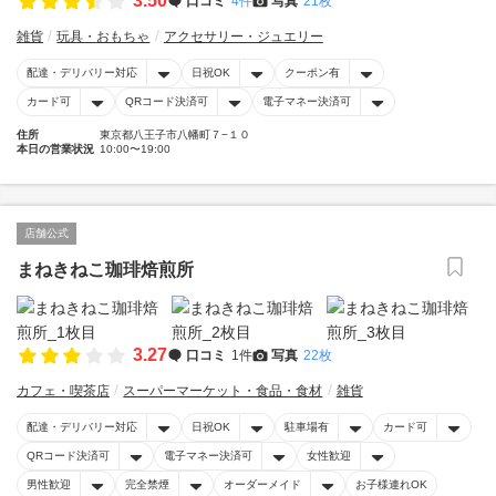
3.50
口コミ
4件
写真
21枚
雑貨
玩具・おもちゃ
アクセサリー・ジュエリー
配達・デリバリー対応
日祝OK
クーポン有
カード可
QRコード決済可
電子マネー決済可
住所
東京都八王子市八幡町７−１０
本日の営業状況
10:00〜19:00
店舗公式
まねきねこ珈琲焙煎所
3.27
口コミ
1件
写真
22枚
カフェ・喫茶店
スーパーマーケット・食品・食材
雑貨
配達・デリバリー対応
日祝OK
駐車場有
カード可
QRコード決済可
電子マネー決済可
女性歓迎
男性歓迎
完全禁煙
オーダーメイド
お子様連れOK